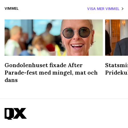
VIMMEL
VISA MER VIMMEL
Gondolenhuset fixade After
Statsmin
Parade-fest med mingel, mat och
Prideku
dans