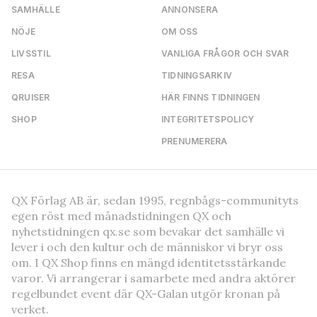
SAMHÄLLE
ANNONSERA
NÖJE
OM OSS
LIVSSTIL
VANLIGA FRÅGOR OCH SVAR
RESA
TIDNINGSARKIV
QRUISER
HÄR FINNS TIDNINGEN
SHOP
INTEGRITETSPOLICY
PRENUMERERA
QX Förlag AB är, sedan 1995, regnbågs-communityts
egen röst med månadstidningen QX och
nyhetstidningen qx.se som bevakar det samhälle vi
lever i och den kultur och de människor vi bryr oss
om. I QX Shop finns en mängd identitetsstärkande
varor. Vi arrangerar i samarbete med andra aktörer
regelbundet event där QX-Galan utgör kronan på
verket.