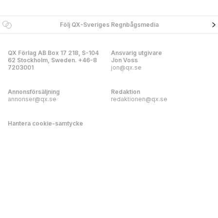
Följ QX-Sveriges Regnbågsmedia
QX Förlag AB Box 17 218, S-104
Ansvarig utgivare
62 Stockholm, Sweden. +46-8
Jon Voss
7203001
jon@qx.se
Annonsförsäljning
Redaktion
annonser@qx.se
redaktionen@qx.se
Hantera cookie-samtycke