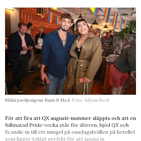
Mälarpaviljongens Rami & Ms.k
Foto: Adrian Beck
För att fira att QX augusti-nummer släppts och att en
fullmatad Pride-vecka står för dörren, bjöd QX och
Scandic in till ett mingel på onsdagskvällen på hotellet
som ligger tokigt perfekt för att spana in