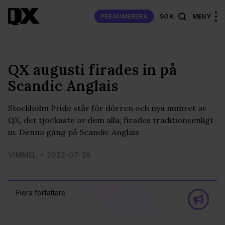
PRENUMERERA
SÖK
MENY
QX augusti firades in på
Scandic Anglais
Stockholm Pride står för dörren och nya numret av
QX, det tjockaste av dem alla, firades traditionsenligt
in. Denna gång på Scandic Anglais
VIMMEL
2022-07-28
Flera författare