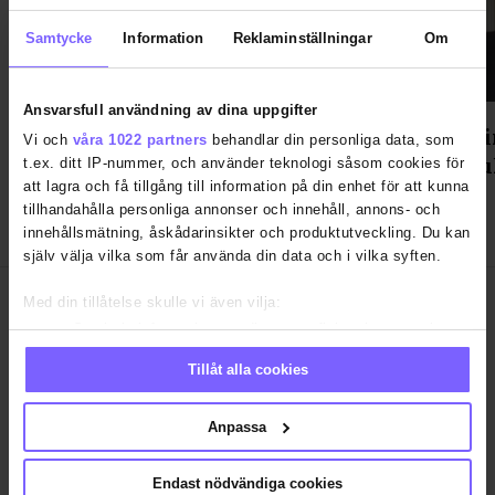
Samtycke
Information
Reklaminställningar
Om
Ansvarsfull användning av dina uppgifter
Gondolenhuset fixade After
Statsmin
Vi och
våra 1022 partners
behandlar din personliga data, som
Parade-fest med mingel, mat och
Prideku
t.ex. ditt IP-nummer, och använder teknologi såsom cookies för
att lagra och få tillgång till information på din enhet för att kunna
dans
tillhandahålla personliga annonser och innehåll, annons- och
innehållsmätning, åskådarinsikter och produktutveckling. Du kan
själv välja vilka som får använda din data och i vilka syften.
Med din tillåtelse skulle vi även vilja:
Samla in information om din geografiska plats som kan
ha en noggrannhet på upp till flera meter
Tillåt alla cookies
Identifiera din enhet genom att aktivt skanna den för
SAMHÄLLE
ANNONSERA
specifika kännetecken (fingeravtryck)
Ta reda på mer om hur dina personliga uppgifter behandlas och
Anpassa
NÖJE
OM OSS
ställ in dina preferenser i
detaljsektionen
. Du kan ändra eller
LIVSSTIL
VANLIGA FRÅGOR OCH SVAR
dra tillbaka ditt samtycke när som helst från cookie-förklaringen.
Endast nödvändiga cookies