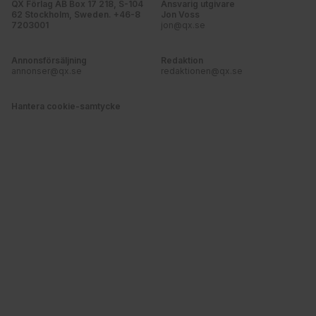
QX Förlag AB Box 17 218, S-104
Ansvarig utgivare
62 Stockholm, Sweden. +46-8
Jon Voss
7203001
jon@qx.se
Annonsförsäljning
Redaktion
annonser@qx.se
redaktionen@qx.se
Hantera cookie-samtycke