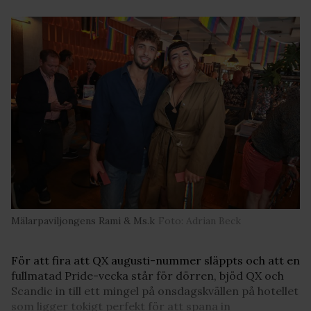
Mälarpaviljongens Rami & Ms.k
Foto: Adrian Beck
För att fira att QX augusti-nummer släppts och att en
fullmatad Pride-vecka står för dörren, bjöd QX och
Scandic in till ett mingel på onsdagskvällen på hotellet
som ligger tokigt perfekt för att spana in