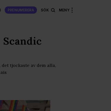
N
PRENUMERERA
SÖK
MENY
å Scandic
det tjockaste av dem alla,
lais