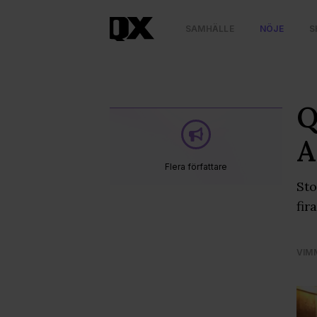
SAMHÄLLE
NÖJE
S
Q
A
Flera författare
Sto
fir
VIM