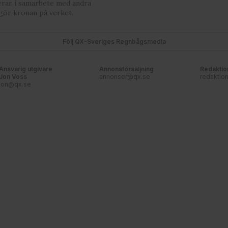
erar i samarbete med andra
gör kronan på verket.
Följ QX-Sveriges Regnbågsmedia
Ansvarig utgivare
Annonsförsäljning
Redaktio
Jon Voss
annonser@qx.se
redaktio
jon@qx.se