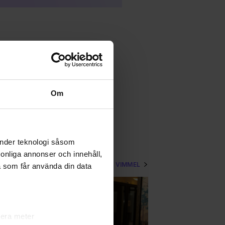
Om
änder teknologi såsom
rsonliga annonser och innehåll,
VISA MER VIMMEL
a som får använda din data
lera meter