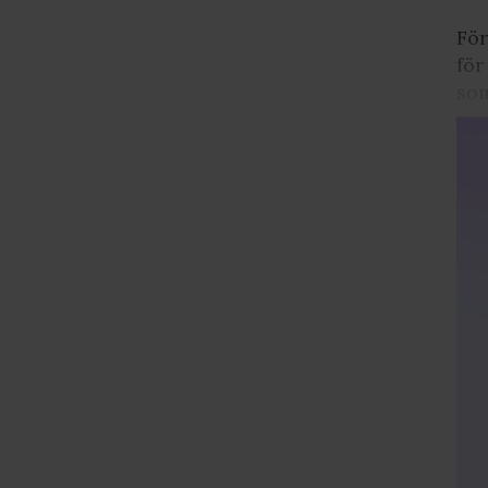
För
för
som