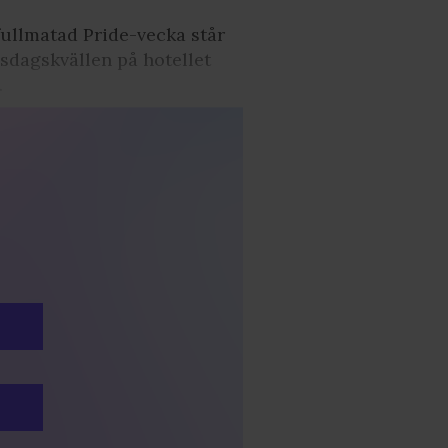
fullmatad Pride-vecka står
nsdagskvällen på hotellet
.