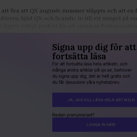
 att fira att QX augusti-nummer släppts och att en 
 dörren, bjöd QX och Scandic in till ett mingel på o
 ligger tokigt perfekt för att spana in Prideparaden
Signa upp dig för att
fortsätta läsa
För att fortsätta läsa hela artikeln, och
många andra artiklar på qx.se, behöver
du signa upp dig, det är helt gratis och
du får dessutom våra nyhetsbrev.
JA, JAG VILL LÄSA HELA ARTIKELN
Redan prenumerant?
LOGGA IN HÄR!