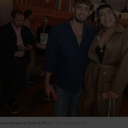
rpaviljongens Rami & Ms.k
Foto: Adrian Beck