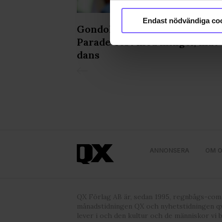
Identifiera din enhet 
Ta reda på mer om hur dina pe
Endast nödvändiga co
iljongen &
Gondolenhuset fixade After
eller dra tillbaka ditt samtyc
de in Pride
Parade-fest med mingel, mat
Vi använder enhetsidentifierar
dans
sociala medier och analysera 
till de sociala medier och a
med annan information som du 
godkänner våra cookies vid f
ANNONSERA
OM 
QX Förlag AB är, sedan 1995, regnbågs-co
månadstidningen QX och nyhetstidningen qx
lever i och den kultur och de människor vi 