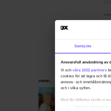
Publ
QX
DEL
Samtycke
Ansvarsfull användning av d
Vi och
våra 1022 partners
be
cookies för att lagra och få t
VIMMEL
annons- och innehållsmätning
och i vilka syften.
Med din tillåtelse skulle vi äve
Samla in information 