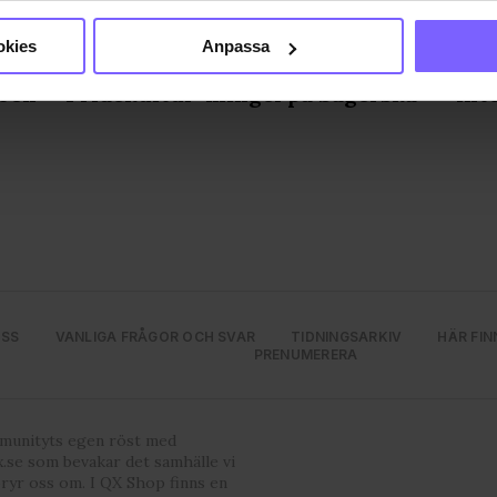
genom att aktivt skanna den för specifika kännetecken (fingeravt
rsonliga uppgifter behandlas och ställ in dina preferenser i
deta
okies
Anpassa
Statsministern bjöd in till
RFS
ke när som helst från cookie-förklaringen.
 och
Pridekultur-mingel på Sagerska
int
e för att anpassa innehållet och annonserna till användarna, tillh
vår trafik. Vi vidarebefordrar även sådana identifierare och anna
nnons- och analysföretag som vi samarbetar med. Dessa kan i sin
har tillhandahållit eller som de har samlat in när du har använt
ortsatt användande av vår webbplats.
OSS
VANLIGA FRÅGOR OCH SVAR
TIDNINGSARKIV
HÄR FIN
PRENUMERERA
mmunityts egen röst med
.se som bevakar det samhälle vi
bryr oss om. I QX Shop finns en