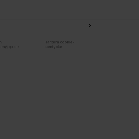
n
Hantera cookie-
nen@qx.se
samtycke