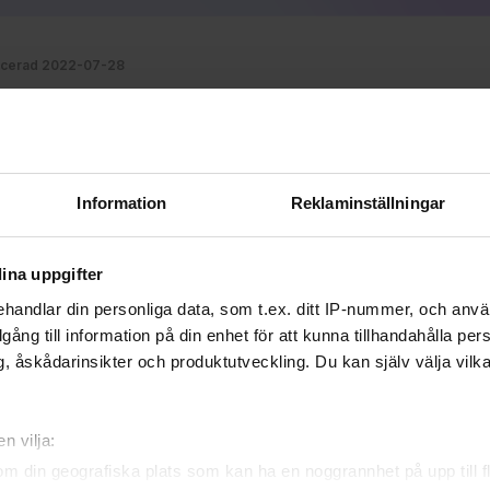
icerad 2022-07-28
 FÖRLAG
SMYGLÄSNING
A DEN HÄR ARTIKELN
Information
Reklaminställningar
ina uppgifter
handlar din personliga data, som t.ex. ditt IP-nummer, och anv
illgång till information på din enhet för att kunna tillhandahålla pe
, åskådarinsikter och produktutveckling. Du kan själv välja vilk
n vilja:
om din geografiska plats som kan ha en noggrannhet på upp till f