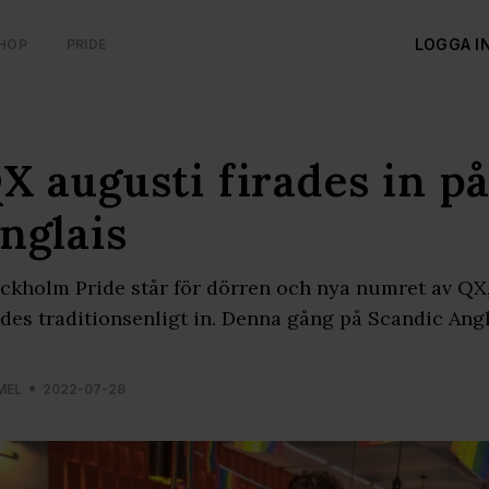
LOGGA I
HOP
PRIDE
X augusti firades in p
nglais
ckholm Pride står för dörren och nya numret av QX, 
ades traditionsenligt in. Denna gång på Scandic Ang
MEL
2022-07-28