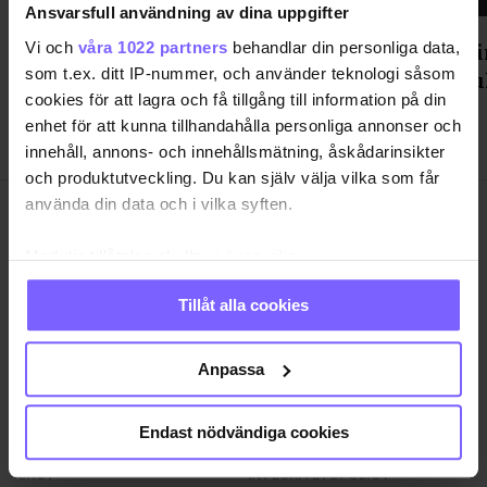
Ansvarsfull användning av dina uppgifter
Gondolenhuset fixade After
Statsmin
Vi och
våra 1022 partners
behandlar din personliga data,
som t.ex. ditt IP-nummer, och använder teknologi såsom
Parade-fest med mingel, mat och
Prideku
cookies för att lagra och få tillgång till information på din
dans
enhet för att kunna tillhandahålla personliga annonser och
innehåll, annons- och innehållsmätning, åskådarinsikter
och produktutveckling. Du kan själv välja vilka som får
använda din data och i vilka syften.
Med din tillåtelse skulle vi även vilja:
Samla in information om din geografiska plats
Tillåt alla cookies
SAMHÄLLE
ANNONSERA
som kan ha en noggrannhet på upp till flera meter
Identifiera din enhet genom att aktivt skanna den
NÖJE
OM OSS
för specifika kännetecken (fingeravtryck)
Anpassa
LIVSSTIL
VANLIGA FRÅGOR OCH SVAR
Ta reda på mer om hur dina personliga uppgifter
RESA
TIDNINGSARKIV
behandlas och ställ in dina preferenser i
detaljsektionen
.
Endast nödvändiga cookies
QRUISER
HÄR FINNS TIDNINGEN
Du kan ändra eller dra tillbaka ditt samtycke när som
helst från cookie-förklaringen.
SHOP
INTEGRITETSPOLICY