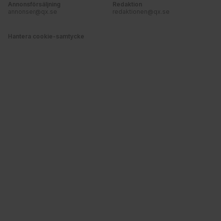
Annonsförsäljning
Redaktion
annonser@qx.se
redaktionen@qx.se
Hantera cookie-samtycke