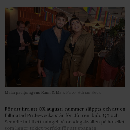
Mälarpaviljongens Rami & Ms.k
Foto: Adrian Beck
För att fira att QX augusti-nummer släppts och att en
fullmatad Pride-vecka står för dörren, bjöd QX och
Scandic in till ett mingel på onsdagskvällen på hotellet
som ligger tokigt perfekt för att spana in