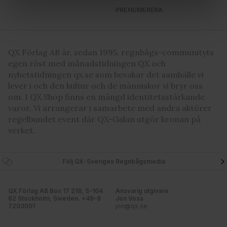
PRENUMERERA
Vi använder enhetsidentifierare för att anpassa innehållet
och annonserna till användarna, tillhandahålla funktioner
för sociala medier och analysera vår trafik. Vi
QX Förlag AB är, sedan 1995, regnbågs-communityts
vidarebefordrar även sådana identifierare och annan
egen röst med månadstidningen QX och
information från din enhet till de sociala medier och
nyhetstidningen qx.se som bevakar det samhälle vi
annons- och analysföretag som vi samarbetar med.
lever i och den kultur och de människor vi bryr oss
Dessa kan i sin tur kombinera informationen med annan
om. I QX Shop finns en mängd identitetsstärkande
information som du har tillhandahållit eller som de har
varor. Vi arrangerar i samarbete med andra aktörer
samlat in när du har använt deras tjänster. Du godkänner
regelbundet event där QX-Galan utgör kronan på
våra cookies vid fortsatt användande av vår webbplats.
verket.
Följ QX-Sveriges Regnbågsmedia
QX Förlag AB Box 17 218, S-104
Ansvarig utgivare
62 Stockholm, Sweden. +46-8
Jon Voss
7203001
jon@qx.se