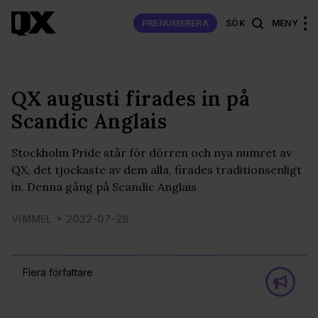
PRENUMERERA
SÖK
MENY
QX augusti firades in på
Scandic Anglais
Stockholm Pride står för dörren och nya numret av
QX, det tjockaste av dem alla, firades traditionsenligt
in. Denna gång på Scandic Anglais
VIMMEL
2022-07-28
Flera författare