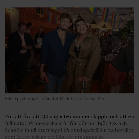
Mälarpaviljongens Rami & Ms.k
Foto: Adrian Beck
För att fira att QX augusti-nummer släppts och att en
fullmatad Pride-vecka står för dörren, bjöd QX och
Scandic in till ett mingel på onsdagskvällen på hotellet
som ligger tokigt perfekt för att spana in