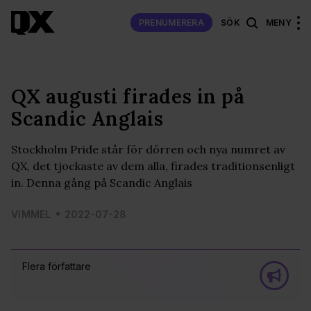
PRENUMERERA
SÖK
MENY
QX augusti firades in på
Scandic Anglais
Stockholm Pride står för dörren och nya numret av
QX, det tjockaste av dem alla, firades traditionsenligt
in. Denna gång på Scandic Anglais
VIMMEL
2022-07-28
Flera författare