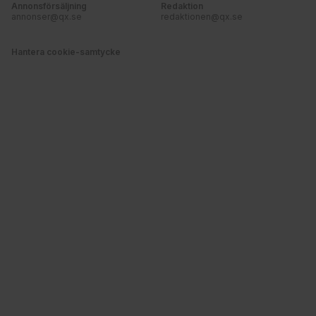
Annonsförsäljning
Redaktion
annonser@qx.se
redaktionen@qx.se
Hantera cookie-samtycke