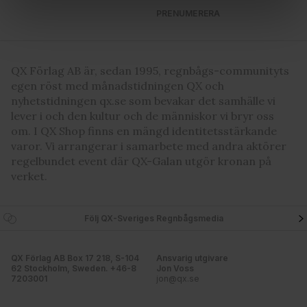
PRENUMERERA
Vi använder enhetsidentifierare för att anpassa innehållet
och annonserna till användarna, tillhandahålla funktioner
för sociala medier och analysera vår trafik. Vi
QX Förlag AB är, sedan 1995, regnbågs-communityts
vidarebefordrar även sådana identifierare och annan
egen röst med månadstidningen QX och
information från din enhet till de sociala medier och
nyhetstidningen qx.se som bevakar det samhälle vi
annons- och analysföretag som vi samarbetar med.
lever i och den kultur och de människor vi bryr oss
Dessa kan i sin tur kombinera informationen med annan
om. I QX Shop finns en mängd identitetsstärkande
information som du har tillhandahållit eller som de har
varor. Vi arrangerar i samarbete med andra aktörer
samlat in när du har använt deras tjänster. Du godkänner
regelbundet event där QX-Galan utgör kronan på
våra cookies vid fortsatt användande av vår webbplats.
verket.
Följ QX-Sveriges Regnbågsmedia
QX Förlag AB Box 17 218, S-104
Ansvarig utgivare
62 Stockholm, Sweden. +46-8
Jon Voss
7203001
jon@qx.se