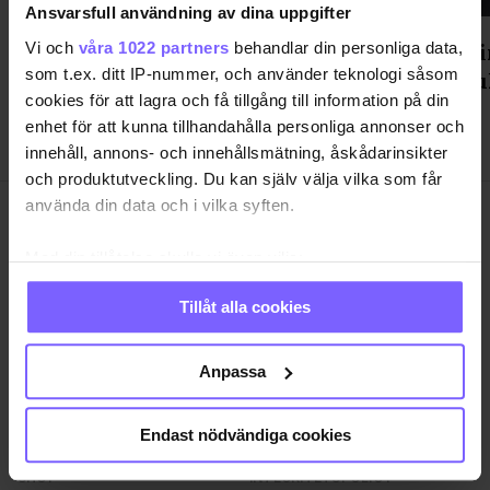
Ansvarsfull användning av dina uppgifter
Gondolenhuset fixade After
Statsmin
Vi och
våra 1022 partners
behandlar din personliga data,
som t.ex. ditt IP-nummer, och använder teknologi såsom
Parade-fest med mingel, mat och
Prideku
cookies för att lagra och få tillgång till information på din
dans
enhet för att kunna tillhandahålla personliga annonser och
innehåll, annons- och innehållsmätning, åskådarinsikter
och produktutveckling. Du kan själv välja vilka som får
använda din data och i vilka syften.
Med din tillåtelse skulle vi även vilja:
Samla in information om din geografiska plats
Tillåt alla cookies
SAMHÄLLE
ANNONSERA
som kan ha en noggrannhet på upp till flera meter
Identifiera din enhet genom att aktivt skanna den
NÖJE
OM OSS
för specifika kännetecken (fingeravtryck)
Anpassa
LIVSSTIL
VANLIGA FRÅGOR OCH SVAR
Ta reda på mer om hur dina personliga uppgifter
RESA
TIDNINGSARKIV
behandlas och ställ in dina preferenser i
detaljsektionen
.
Endast nödvändiga cookies
QRUISER
HÄR FINNS TIDNINGEN
Du kan ändra eller dra tillbaka ditt samtycke när som
helst från cookie-förklaringen.
SHOP
INTEGRITETSPOLICY