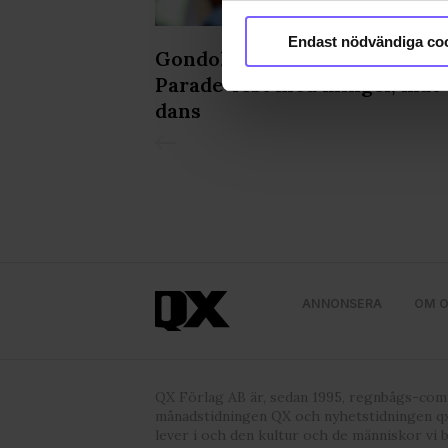
Identifiera din enhet 
Ta reda på mer om hur dina pe
Endast nödvändiga co
iljongen &
Gondolenhuset fixade After
eller dra tillbaka ditt samtyc
de in Pride
Parade-fest med mingel, mat
Vi använder enhetsidentifierar
dans
sociala medier och analysera 
till de sociala medier och a
med annan information som du 
godkänner våra cookies vid f
ANNONSERA
OM 
QX Förlag AB är, sedan 1995, regnbågs-co
månadstidningen QX och nyhetstidningen qx
lever i och den kultur och de människor vi 