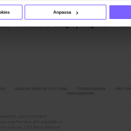
genom att aktivt skanna den för specifika kännetecken (fingeravt
rsonliga uppgifter behandlas och ställ in dina preferenser i
deta
okies
Anpassa
Statsministern bjöd in till
RFS
ke när som helst från cookie-förklaringen.
 och
Pridekultur-mingel på Sagerska
int
e för att anpassa innehållet och annonserna till användarna, tillh
vår trafik. Vi vidarebefordrar även sådana identifierare och anna
nnons- och analysföretag som vi samarbetar med. Dessa kan i sin
har tillhandahållit eller som de har samlat in när du har använt
ortsatt användande av vår webbplats.
OSS
VANLIGA FRÅGOR OCH SVAR
TIDNINGSARKIV
HÄR FIN
PRENUMERERA
mmunityts egen röst med
.se som bevakar det samhälle vi
bryr oss om. I QX Shop finns en