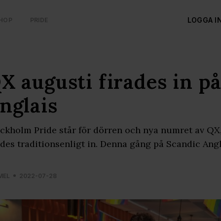
LOGGA I
HOP
PRIDE
X augusti firades in p
nglais
ckholm Pride står för dörren och nya numret av QX, 
ades traditionsenligt in. Denna gång på Scandic Ang
MEL
2022-07-28