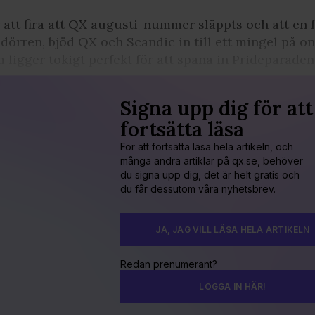
 att fira att QX augusti-nummer släppts och att en 
 dörren, bjöd QX och Scandic in till ett mingel på o
 ligger tokigt perfekt för att spana in Prideparaden
Signa upp dig för att
fortsätta läsa
För att fortsätta läsa hela artikeln, och
många andra artiklar på qx.se, behöver
du signa upp dig, det är helt gratis och
du får dessutom våra nyhetsbrev.
JA, JAG VILL LÄSA HELA ARTIKELN
Redan prenumerant?
LOGGA IN HÄR!