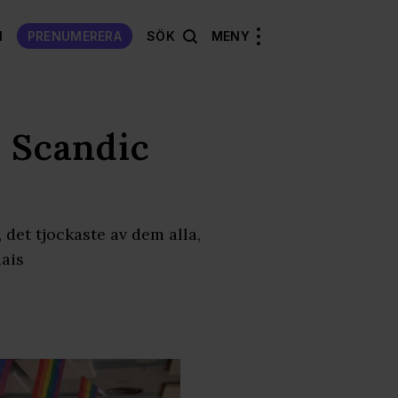
N
PRENUMERERA
SÖK
MENY
å Scandic
det tjockaste av dem alla,
lais