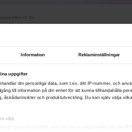
icerad 2022-07-28
 FÖRLAG
SMYGLÄSNING
A DEN HÄR ARTIKELN
Information
Reklaminställningar
ina uppgifter
handlar din personliga data, som t.ex. ditt IP-nummer, och anv
illgång till information på din enhet för att kunna tillhandahålla pe
, åskådarinsikter och produktutveckling. Du kan själv välja vilk
n vilja:
om din geografiska plats som kan ha en noggrannhet på upp till f