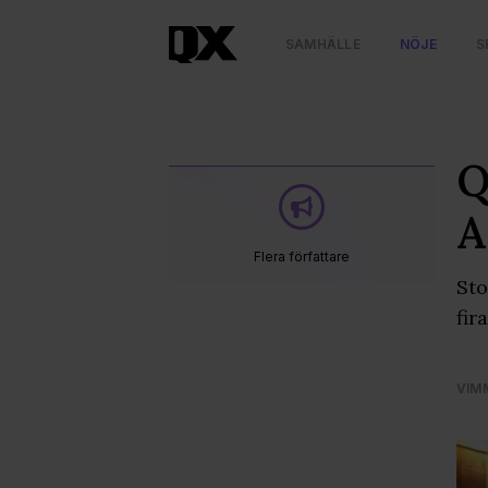
SAMHÄLLE
NÖJE
S
Q
A
Flera författare
Sto
fir
VIM