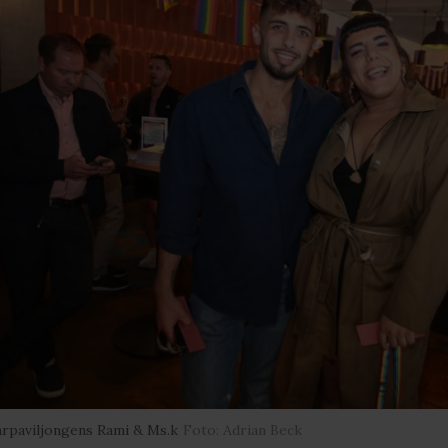
rpaviljongens Rami & Ms.k
Foto: Adrian Beck