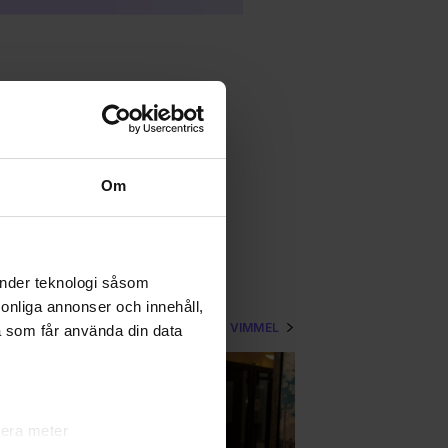
Om
änder teknologi såsom
rsonliga annonser och innehåll,
VISA MER VIMMEL
a som får använda din data
lera meter