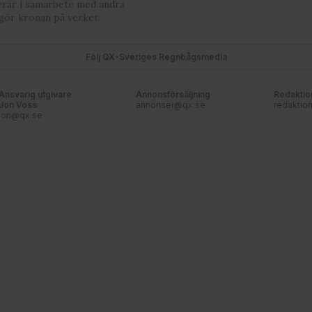
erar i samarbete med andra
gör kronan på verket.
Följ QX-Sveriges Regnbågsmedia
Ansvarig utgivare
Annonsförsäljning
Redaktio
Jon Voss
annonser@qx.se
redaktio
jon@qx.se