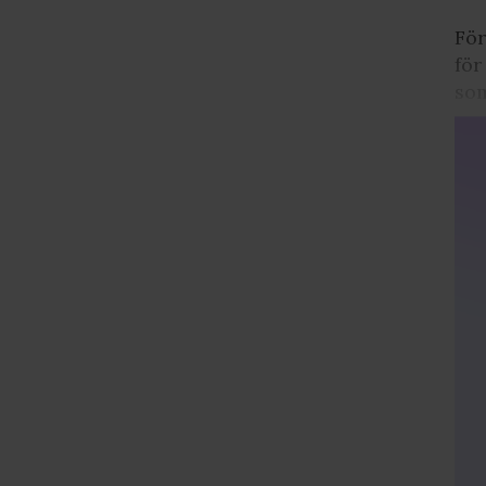
För
för
som