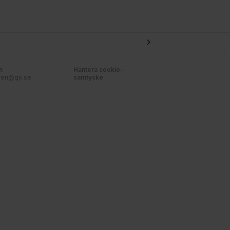
n
Hantera cookie-
nen@qx.se
samtycke