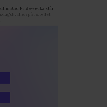
fullmatad Pride-vecka står
nsdagskvällen på hotellet
.