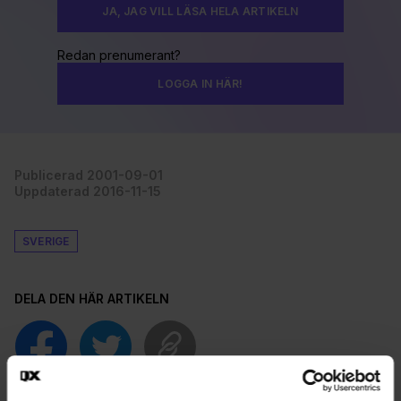
JA, JAG VILL LÄSA HELA ARTIKELN
Redan prenumerant?
LOGGA IN HÄR!
Publicerad 2001-09-01
Uppdaterad 2016-11-15
SVERIGE
DELA DEN HÄR ARTIKELN