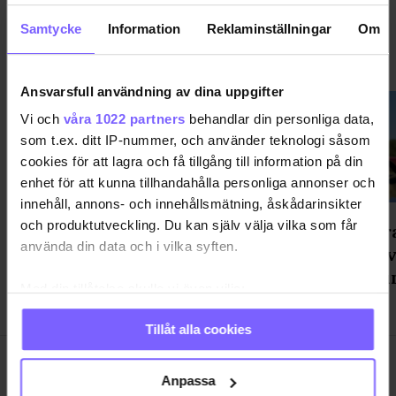
Samtycke
Information
Reklaminställningar
Om
NYHETER
VISA MER NYHETER
Ansvarsfull användning av dina uppgifter
Vi och
våra 1022 partners
behandlar din personliga data,
som t.ex. ditt IP-nummer, och använder teknologi såsom
cookies för att lagra och få tillgång till information på din
enhet för att kunna tillhandahålla personliga annonser och
innehåll, annons- och innehållsmätning, åskådarinsikter
och produktutveckling. Du kan själv välja vilka som får
"Väckt aggressiva reaktioner" -
Ett mar
använda din data och i vilka syften.
föreställning om pup play gästar
för att 
Stockholm
är för u
Med din tillåtelse skulle vi även vilja:
Samla in information om din geografiska plats
Tillåt alla cookies
som kan ha en noggrannhet på upp till flera meter
Identifiera din enhet genom att aktivt skanna den
för specifika kännetecken (fingeravtryck)
Anpassa