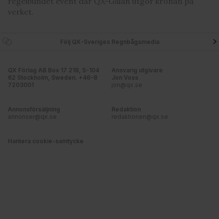
regelbundet event där QX-Galan utgör kronan på
verket.
Följ QX-Sveriges Regnbågsmedia
QX Förlag AB Box 17 218, S-104
Ansvarig utgivare
62 Stockholm, Sweden. +46-8
Jon Voss
7203001
jon@qx.se
Annonsförsäljning
Redaktion
annonser@qx.se
redaktionen@qx.se
Hantera cookie-samtycke