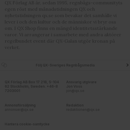
QX Förlag AB är, sedan 1995, regnbågs-communityts
egen röst med månadstidningen QX och
nyhetstidningen qx.se som bevakar det samhälle vi
lever i och den kultur och de människor vi bryr oss
om. I QX Shop finns en mängd identitetsstärkande
varor. Vi arrangerar i samarbete med andra aktörer
regelbundet event där QX-Galan utgör kronan på
verket.
Följ QX-Sveriges Regnbågsmedia
QX Förlag AB Box 17 218, S-104
Ansvarig utgivare
62 Stockholm, Sweden. +46-8
Jon Voss
7203001
jon@qx.se
Annonsförsäljning
Redaktion
annonser@qx.se
redaktionen@qx.se
Hantera cookie-samtycke