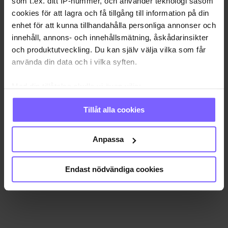
som t.ex. ditt IP-nummer, och använder teknologi såsom
cookies för att lagra och få tillgång till information på din
enhet för att kunna tillhandahålla personliga annonser och
innehåll, annons- och innehållsmätning, åskådarinsikter
och produktutveckling. Du kan själv välja vilka som får
använda din data och i vilka syften.
Med din tillåtelse skulle vi även vilja:
Samla in information om din geografiska plats
Tillåt alla cookies
som kan ha en noggrannhet på upp till flera meter
Identifiera din enhet genom att aktivt skanna den
för specifika kännetecken (fingeravtryck)
Anpassa
Ta reda på mer om hur dina personliga uppgifter
behandlas och ställ in dina preferenser i
detaljsektionen
.
Endast nödvändiga cookies
Du kan ändra eller dra tillbaka ditt samtycke när som
helst från cookie-förklaringen.
Vi använder enhetsidentifierare för att anpassa innehållet
och annonserna till användarna, tillhandahålla funktioner