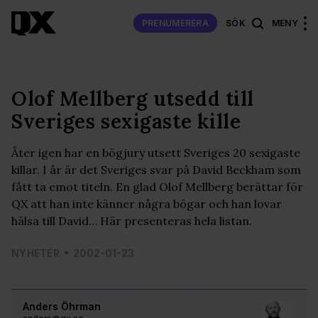
PRENUMERERA
SÖK
MENY
Olof Mellberg utsedd till
Sveriges sexigaste kille
Åter igen har en bögjury utsett Sveriges 20 sexigaste
killar. I år är det Sveriges svar på David Beckham som
fått ta emot titeln. En glad Olof Mellberg berättar för
QX att han inte känner några bögar och han lovar
hälsa till David… Här presenteras hela listan.
NYHETER
2002-01-23
Anders Öhrman