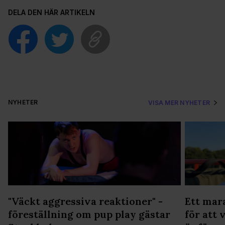
DELA DEN HÄR ARTIKELN
NYHETER
VISA MER NYHETER
"Väckt aggressiva reaktioner" -
Ett mar
föreställning om pup play gästar
för att 