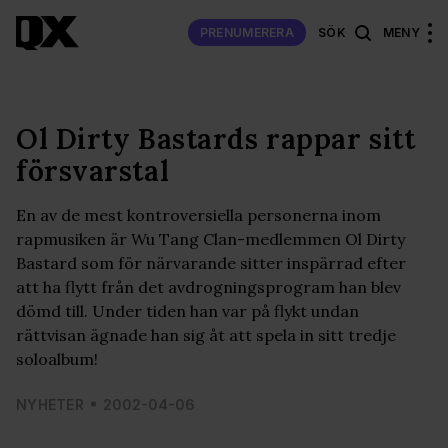
PRENUMERERA
SÖK
MENY
Ol Dirty Bastards rappar sitt
försvarstal
En av de mest kontroversiella personerna inom
rapmusiken är Wu Tang Clan-medlemmen Ol Dirty
Bastard som för närvarande sitter inspärrad efter
att ha flytt från det avdrogningsprogram han blev
dömd till. Under tiden han var på flykt undan
rättvisan ägnade han sig åt att spela in sitt tredje
soloalbum!
NYHETER
2002-04-06