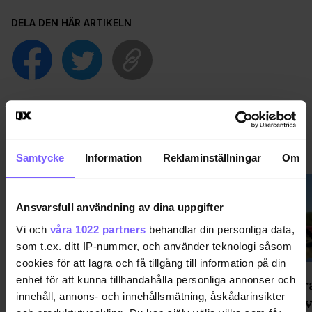
DELA DEN HÄR ARTIKELN
NYHETER
VISA MER NYHETER
Samtycke
Information
Reklaminställningar
Om
Ansvarsfull användning av dina uppgifter
Vi och
våra 1022 partners
behandlar din personliga data,
som t.ex. ditt IP-nummer, och använder teknologi såsom
cookies för att lagra och få tillgång till information på din
enhet för att kunna tillhandahålla personliga annonser och
"Väckt aggressiva reaktioner" -
Ett mar
innehåll, annons- och innehållsmätning, åskådarinsikter
föreställning om pup play gästar
för att 