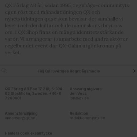
QX Förlag AB är, sedan 1995, regnbågs-communityts
Dessa kan i sin tur kombinera informationen med annan
egen röst med månadstidningen QX och
information som du har tillhandahållit eller som de har
nyhetstidningen qx.se som bevakar det samhälle vi
samlat in när du har använt deras tjänster. Du godkänner
lever i och den kultur och de människor vi bryr oss
våra cookies vid fortsatt användande av vår webbplats.
om. I QX Shop finns en mängd identitetsstärkande
varor. Vi arrangerar i samarbete med andra aktörer
regelbundet event där QX-Galan utgör kronan på
verket.
Följ QX-Sveriges Regnbågsmedia
QX Förlag AB Box 17 218, S-104
Ansvarig utgivare
62 Stockholm, Sweden. +46-8
Jon Voss
7203001
jon@qx.se
Annonsförsäljning
Redaktion
annonser@qx.se
redaktionen@qx.se
Hantera cookie-samtycke