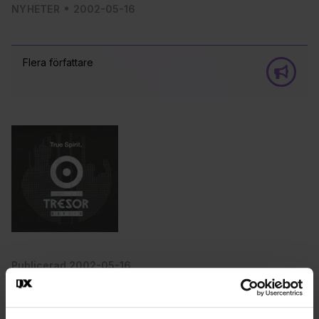
NYHETER
2002-05-16
Flera författare
Publicerad 2002-05-16
Uppdaterad 2016-11-15
SVERIGE