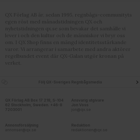
QX Förlag AB är, sedan 1995, regnbågs-communityts
egen röst med månadstidningen QX och
nyhetstidningen qx.se som bevakar det samhälle vi
lever i och den kultur och de människor vi bryr oss
om. I QX Shop finns en mängd identitetsstärkande
varor. Vi arrangerar i samarbete med andra aktörer
regelbundet event där QX-Galan utgör kronan på
verket.
Följ QX-Sveriges Regnbågsmedia
QX Förlag AB Box 17 218, S-104
Ansvarig utgivare
62 Stockholm, Sweden. +46-8
Jon Voss
7203001
jon@qx.se
Annonsförsäljning
Redaktion
annonser@qx.se
redaktionen@qx.se