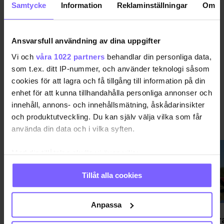
Samtycke
Information
Reklaminställningar
Om
DELA DEN HÄR ARTIKELN
Ansvarsfull användning av dina uppgifter
Vi och
våra 1022 partners
behandlar din personliga data,
som t.ex. ditt IP-nummer, och använder teknologi såsom
cookies för att lagra och få tillgång till information på din
enhet för att kunna tillhandahålla personliga annonser och
innehåll, annons- och innehållsmätning, åskådarinsikter
och produktutveckling. Du kan själv välja vilka som får
NYHETER
VISA MER NYHETER
använda din data och i vilka syften.
Med din tillåtelse skulle vi även vilja:
Samla in information om din geografiska plats
Tillåt alla cookies
som kan ha en noggrannhet på upp till flera meter
Identifiera din enhet genom att aktivt skanna den
för specifika kännetecken (fingeravtryck)
Anpassa
Ta reda på mer om hur dina personliga uppgifter
"Väckt aggressiva reaktioner" -
Ett mar