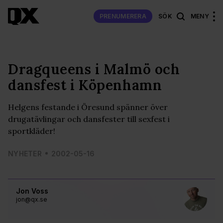
PRENUMERERA
SÖK
MENY
Dragqueens i Malmö och
dansfest i Köpenhamn
Helgens festande i Öresund spänner över
drugatävlingar och dansfester till sexfest i
sportkläder!
NYHETER
2002-05-16
Jon Voss
jon@qx.se