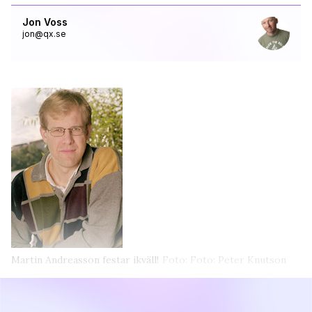
Jon Voss
jon@qx.se
Martin Andreasson festar ikväll!
Foto: Foto: Peter Knutson