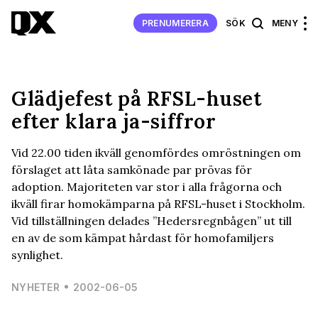
PRENUMERERA
SÖK
MENY
Glädjefest på RFSL-huset
efter klara ja-siffror
Vid 22.00 tiden ikväll genomfördes omröstningen om
förslaget att låta samkönade par prövas för
adoption. Majoriteten var stor i alla frågorna och
ikväll firar homokämparna på RFSL-huset i Stockholm.
Vid tillställningen delades ”Hedersregnbågen” ut till
en av de som kämpat hårdast för homofamiljers
synlighet.
NYHETER
2002-06-05