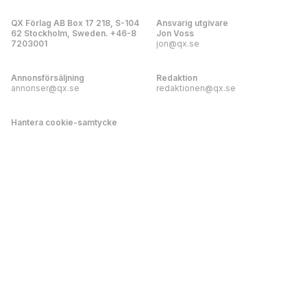
QX Förlag AB Box 17 218, S-104
Ansvarig utgivare
62 Stockholm, Sweden. +46-8
Jon Voss
7203001
jon@qx.se
Annonsförsäljning
Redaktion
annonser@qx.se
redaktionen@qx.se
Hantera cookie-samtycke