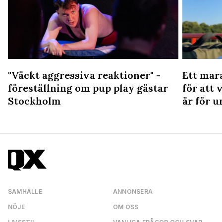
"Väckt aggressiva reaktioner" -
Ett mar
föreställning om pup play gästar
för att 
Stockholm
är för u
SAMHÄLLE
ANNONSERA
NÖJE
OM OSS