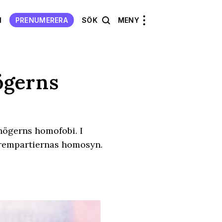
N
PRENUMERERA
SÖK
MENY
ögerns
högerns homofobi. I
trempartiernas homosyn.