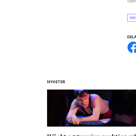
Uppd
HO
DEL
NYHETER