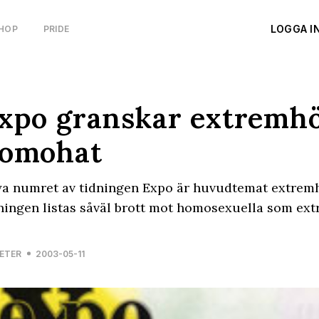
LOGGA I
HOP
PRIDE
xpo granskar extremh
omohat
ya numret av tidningen Expo är huvudtemat extrem
ningen listas såväl brott mot homosexuella som ex
ETER
2003-05-11