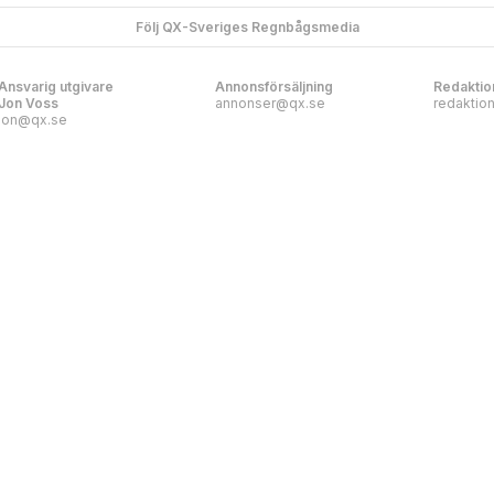
Följ QX-Sveriges Regnbågsmedia
Ansvarig utgivare
Annonsförsäljning
Redaktio
Jon Voss
annonser@qx.se
redaktio
jon@qx.se