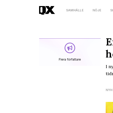
SAMHÄLLE
NÖJE
S
E
h
Flera författare
I n
tid
NYH