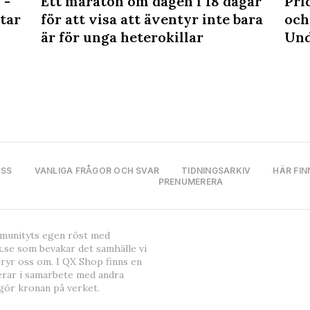
 -
Ett maraton om dagen i 18 dagar
Prid
tar
för att visa att äventyr inte bara
och
är för unga heterokillar
Und
OSS
VANLIGA FRÅGOR OCH SVAR
TIDNINGSARKIV
HÄR FIN
PRENUMERERA
mmunityts egen röst med
.se som bevakar det samhälle vi
bryr oss om. I QX Shop finns en
erar i samarbete med andra
gör kronan på verket.