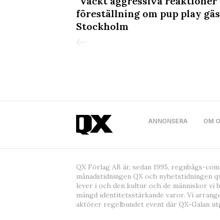
 sig" - över
"Väckt aggressiva reaktioner"
sräd mot
föreställning om pup play gäs
jdzjan
Stockholm
ANNONSERA
OM 
QX Förlag AB är, sedan 1995, regnbågs-co
månadstidningen QX och nyhetstidningen qx
lever i och den kultur och de människor vi 
mängd identitetsstärkande varor. Vi arrang
aktörer regelbundet event där QX-Galan ut