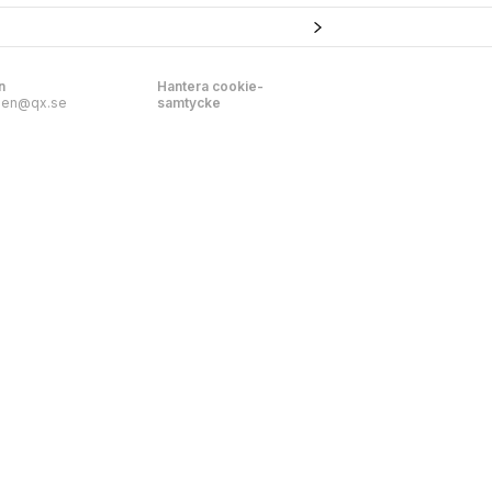
n
Hantera cookie-
nen@qx.se
samtycke