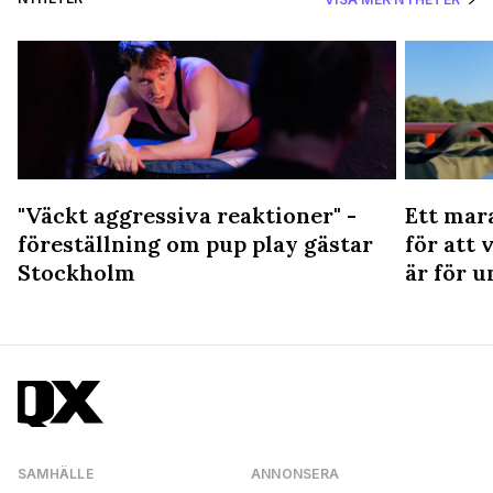
"Väckt aggressiva reaktioner" -
Ett mar
föreställning om pup play gästar
för att 
Stockholm
är för u
SAMHÄLLE
ANNONSERA