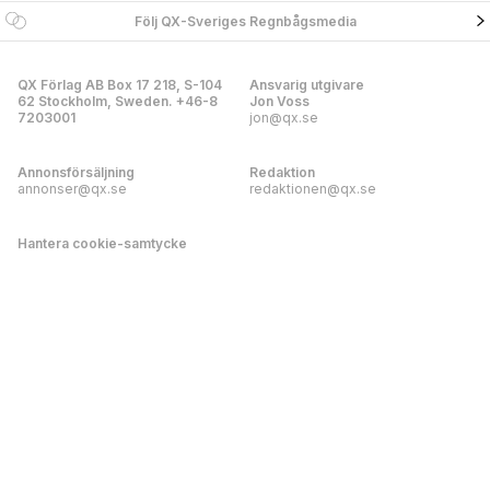
Följ QX-Sveriges Regnbågsmedia
QX Förlag AB Box 17 218, S-104
Ansvarig utgivare
62 Stockholm, Sweden. +46-8
Jon Voss
7203001
jon@qx.se
Annonsförsäljning
Redaktion
annonser@qx.se
redaktionen@qx.se
Hantera cookie-samtycke