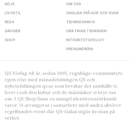
NÖJE
OM OSS
LIVSSTIL
VANLIGA FRÅGOR OCH SVAR
RESA
TIDNINGSARKIV
QRUISER
HÄR FINNS TIDNINGEN
SHOP
INTEGRITETSPOLICY
PRENUMERERA
QX Förlag AB är, sedan 1995, regnbågs-communityts
egen röst med månadstidningen QX och
nyhetstidningen qx.se som bevakar det samhälle vi
lever i och den kultur och de människor vi bryr oss
om. I QX Shop finns en mängd identitetsstärkande
varor. Vi arrangerar i samarbete med andra aktörer
regelbundet event där QX-Galan utgör kronan på
verket.