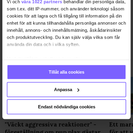
Vi och
våra 1022 partners
behandlar din personliga data,
som t.ex. ditt IP-nummer, och använder teknologi såsom
DELA DEN HÄR ARTIKELN
cookies för att lagra och få tillgång till information på din
enhet för att kunna tillhandahålla personliga annonser och
innehåll, annons- och innehållsmätning, åskådarinsikter
och produktutveckling. Du kan själv välja vilka som får
använda din data och i vilka syften.
Med din tillåtelse skulle vi även vilja:
NYHETER
VISA MER NYHETER
Samla in information om din geografiska plats
Tillåt alla cookies
som kan ha en noggrannhet på upp till flera meter
Identifiera din enhet genom att aktivt skanna den
för specifika kännetecken (fingeravtryck)
Anpassa
Ta reda på mer om hur dina personliga uppgifter
behandlas och ställ in dina preferenser i
detaljsektionen
.
Endast nödvändiga cookies
Du kan ändra eller dra tillbaka ditt samtycke när som
helst från cookie-förklaringen.
"Väckt aggressiva reaktioner" -
Ett mar
föreställning om pup play gästar
för att 
Vi använder enhetsidentifierare för att anpassa innehållet