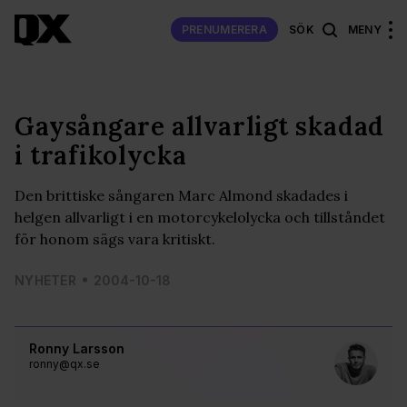
PRENUMERERA
SÖK
MENY
Gaysångare allvarligt skadad
i trafikolycka
Den brittiske sångaren Marc Almond skadades i
helgen allvarligt i en motorcykelolycka och tillståndet
för honom sägs vara kritiskt.
NYHETER
2004-10-18
Ronny Larsson
ronny@qx.se