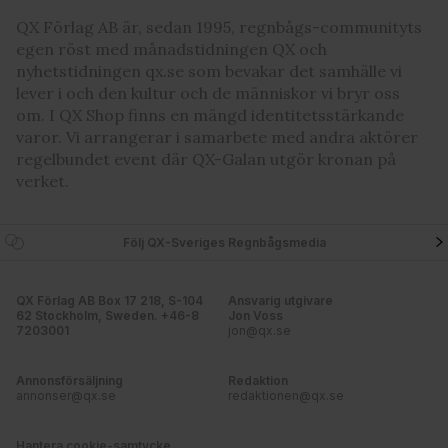
QX Förlag AB är, sedan 1995, regnbågs-communityts
egen röst med månadstidningen QX och
nyhetstidningen qx.se som bevakar det samhälle vi
lever i och den kultur och de människor vi bryr oss
om. I QX Shop finns en mängd identitetsstärkande
varor. Vi arrangerar i samarbete med andra aktörer
regelbundet event där QX-Galan utgör kronan på
verket.
Följ QX-Sveriges Regnbågsmedia
QX Förlag AB Box 17 218, S-104
Ansvarig utgivare
62 Stockholm, Sweden. +46-8
Jon Voss
7203001
jon@qx.se
Annonsförsäljning
Redaktion
annonser@qx.se
redaktionen@qx.se
Hantera cookie-samtycke