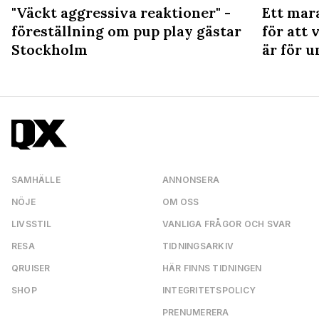
"Väckt aggressiva reaktioner" -
Ett mar
föreställning om pup play gästar
för att 
Stockholm
är för u
SAMHÄLLE
ANNONSERA
NÖJE
OM OSS
LIVSSTIL
VANLIGA FRÅGOR OCH SVAR
RESA
TIDNINGSARKIV
QRUISER
HÄR FINNS TIDNINGEN
SHOP
INTEGRITETSPOLICY
PRENUMERERA