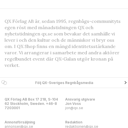
QX Förlag AB är, sedan 1995, regnbågs-communityts
egen röst med månadstidningen QX och
nyhetstidningen qx.se som bevakar det samhälle vi
lever i och den kultur och de människor vi bryr oss
om. I QX Shop finns en mängd identitetsstärkande
varor. Vi arrangerar i samarbete med andra aktörer
regelbundet event där QX-Galan utgör kronan på
verket.
Följ QX-Sveriges Regnbågsmedia
QX Förlag AB Box 17 218, S-104
Ansvarig utgivare
62 Stockholm, Sweden. +46-8
Jon Voss
7203001
jon@qx.se
Annonsförsäljning
Redaktion
annonser@qx.se
redaktionen@qx.se