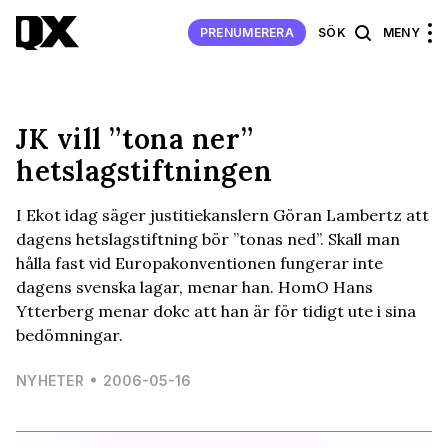
PRENUMERERA
SÖK
MENY
JK vill ”tona ner”
hetslagstiftningen
I Ekot idag säger justitiekanslern Göran Lambertz att
dagens hetslagstiftning bör ”tonas ned”. Skall man
hålla fast vid Europakonventionen fungerar inte
dagens svenska lagar, menar han. HomO Hans
Ytterberg menar dokc att han är för tidigt ute i sina
bedömningar.
NYHETER
2006-05-16