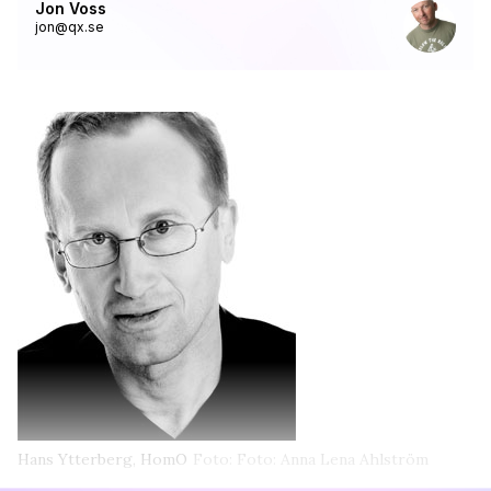
Jon Voss
jon@qx.se
Hans Ytterberg, HomO
Foto: Foto: Anna Lena Ahlström