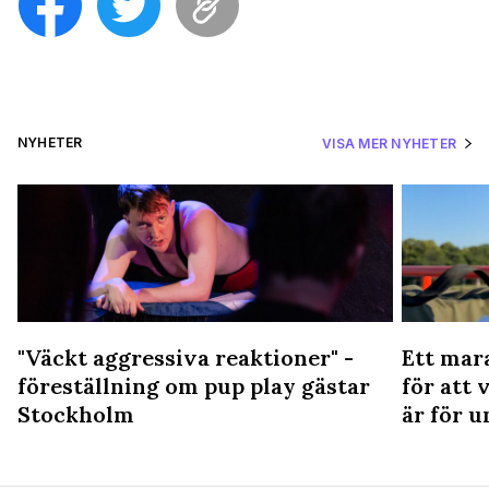
NYHETER
VISA MER NYHETER
"Väckt aggressiva reaktioner" -
Ett mar
föreställning om pup play gästar
för att 
Stockholm
är för u