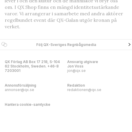
lever i och den kultur och de människor vi bryr oss
om. I QX Shop finns en mängd identitetsstärkande
varor. Vi arrangerar i samarbete med andra aktörer
regelbundet event där QX-Galan utgör kronan på
verket.
Följ QX-Sveriges Regnbågsmedia
QX Förlag AB Box 17 218, S-104
Ansvarig utgivare
62 Stockholm, Sweden. +46-8
Jon Voss
7203001
jon@qx.se
Annonsförsäljning
Redaktion
annonser@qx.se
redaktionen@qx.se
Hantera cookie-samtycke