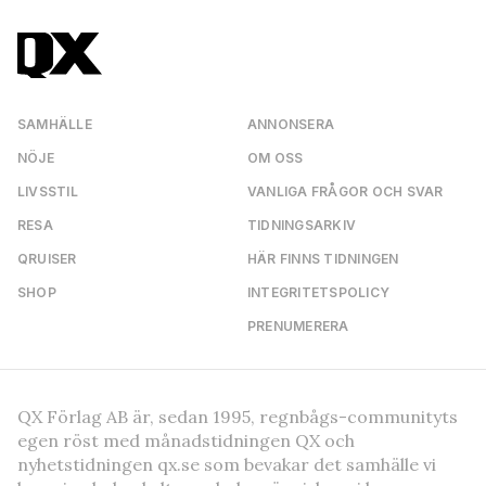
SAMHÄLLE
ANNONSERA
NÖJE
OM OSS
LIVSSTIL
VANLIGA FRÅGOR OCH SVAR
RESA
TIDNINGSARKIV
QRUISER
HÄR FINNS TIDNINGEN
SHOP
INTEGRITETSPOLICY
PRENUMERERA
QX Förlag AB är, sedan 1995, regnbågs-communityts
egen röst med månadstidningen QX och
nyhetstidningen qx.se som bevakar det samhälle vi