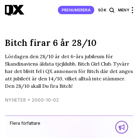
PRENUMERERA
SÖK
MENY
Bitch firar 6 år 28/10
Lördagen den 28/10 är det 6-års jubileum för
Skandinaviens äldsta tjejklubb, Bitch Girl Club. Tyvärr
har det blivit fel i QX annonsen för Bitch där det anges
att jubileét är den 14/10, vilket alltså inte stämmer.
Den 28/10 skall Du fira Bitch!
NYHETER
2000-10-02
Flera författare