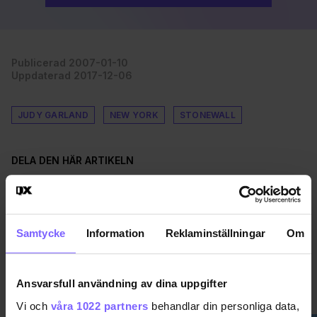
Publicerad 2007-01-10
Uppdaterad 2017-12-06
JUDY GARLAND
NEW YORK
STONEWALL
DELA DEN HÄR ARTIKELN
Samtycke
Information
Reklaminställningar
Om
Ansvarsfull användning av dina uppgifter
NYHETER
VISA MER NYHETER
Vi och
våra 1022 partners
behandlar din personliga data,