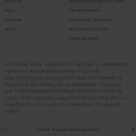
LIVSSTIL
VANLIGA FRÅGOR OCH SVAR
för sociala medier och analysera vår trafik. Vi
RESA
TIDNINGSARKIV
vidarebefordrar även sådana identifierare och annan
QRUISER
HÄR FINNS TIDNINGEN
information från din enhet till de sociala medier och
annons- och analysföretag som vi samarbetar med.
SHOP
INTEGRITETSPOLICY
Dessa kan i sin tur kombinera informationen med annan
PRENUMERERA
information som du har tillhandahållit eller som de har
samlat in när du har använt deras tjänster. Du godkänner
våra cookies vid fortsatt användande av vår webbplats.
QX Förlag AB är, sedan 1995, regnbågs-communityts
egen röst med månadstidningen QX och
nyhetstidningen qx.se som bevakar det samhälle vi
lever i och den kultur och de människor vi bryr oss
om. I QX Shop finns en mängd identitetsstärkande
varor. Vi arrangerar i samarbete med andra aktörer
regelbundet event där QX-Galan utgör kronan på
verket.
Följ QX-Sveriges Regnbågsmedia