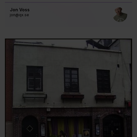
Jon Voss
jon@qx.se