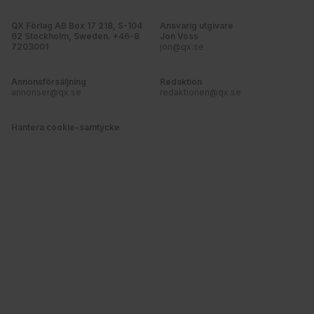
QX Förlag AB Box 17 218, S-104
Ansvarig utgivare
62 Stockholm, Sweden. +46-8
Jon Voss
7203001
jon@qx.se
Annonsförsäljning
Redaktion
annonser@qx.se
redaktionen@qx.se
Hantera cookie-samtycke