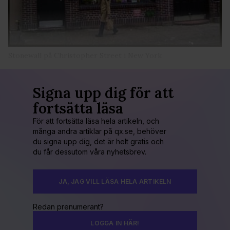
Stonewall på Christopher Street i New York
Signa upp dig för att
fortsätta läsa
För att fortsätta läsa hela artikeln, och
många andra artiklar på qx.se, behöver
du signa upp dig, det är helt gratis och
du får dessutom våra nyhetsbrev.
JA, JAG VILL LÄSA HELA ARTIKELN
Redan prenumerant?
LOGGA IN HÄR!