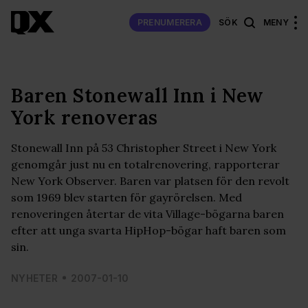
PRENUMERERA
SÖK
MENY
Baren Stonewall Inn i New
York renoveras
Stonewall Inn på 53 Christopher Street i New York
genomgår just nu en totalrenovering, rapporterar
New York Observer. Baren var platsen för den revolt
som 1969 blev starten för gayrörelsen. Med
renoveringen återtar de vita Village-bögarna baren
efter att unga svarta HipHop-bögar haft baren som
sin.
NYHETER
2007-01-10