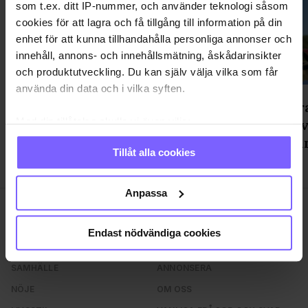
som t.ex. ditt IP-nummer, och använder teknologi såsom
cookies för att lagra och få tillgång till information på din
enhet för att kunna tillhandahålla personliga annonser och
innehåll, annons- och innehållsmätning, åskådarinsikter
och produktutveckling. Du kan själv välja vilka som får
använda din data och i vilka syften.
"Väckt aggressiva reaktioner" -
Ett mar
Med din tillåtelse skulle vi även vilja:
föreställning om pup play gästar
för att 
Stockholm
är för u
Samla in information om din geografiska plats
Tillåt alla cookies
som kan ha en noggrannhet på upp till flera meter
Identifiera din enhet genom att aktivt skanna den
för specifika kännetecken (fingeravtryck)
Anpassa
Ta reda på mer om hur dina personliga uppgifter
behandlas och ställ in dina preferenser i
detaljsektionen
.
Endast nödvändiga cookies
Du kan ändra eller dra tillbaka ditt samtycke när som
helst från cookie-förklaringen.
SAMHÄLLE
ANNONSERA
NÖJE
OM OSS
Vi använder enhetsidentifierare för att anpassa innehållet
och annonserna till användarna, tillhandahålla funktioner