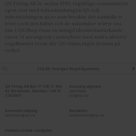
QX Förlag AB är, sedan 1995, regnbågs-communityts
egen röst med månadstidningen QX och
nyhetstidningen qx.se som bevakar det samhälle vi
lever i och den kultur och de människor vi bryr oss
om. I QX Shop finns en mängd identitetsstärkande
varor. Vi arrangerar i samarbete med andra aktörer
regelbundet event där QX-Galan utgör kronan på
verket.
Följ QX-Sveriges Regnbågsmedia
QX Förlag AB Box 17 218, S-104
Ansvarig utgivare
62 Stockholm, Sweden. +46-8
Jon Voss
7203001
jon@qx.se
Annonsförsäljning
Redaktion
annonser@qx.se
redaktionen@qx.se
Hantera cookie-samtycke