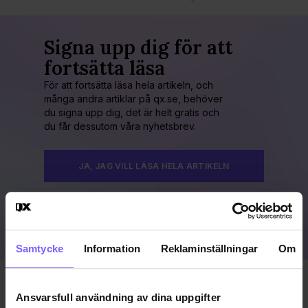
Signa upp dig för att
fortsätta läsa
För att fortsätta läsa hela artikeln, och
många andra artiklar på qx.se, behöver
du signa upp dig, det är helt gratis och
du får dessutom våra nyhetsbrev.
JA, JAG VILL LÄSA HELA ARTIKELN
Redan prenumerant?
LOGGA IN HÄR!
Samtycke
Information
Reklaminställningar
Om
Publicerad 2000-10-16
Ansvarsfull användning av dina uppgifter