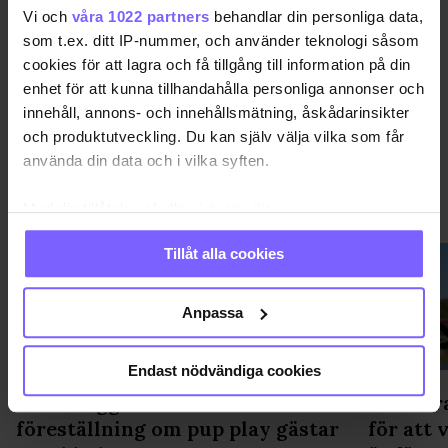
Vi och
våra 1022 partners
behandlar din personliga data,
DELA DEN HÄR ARTIKELN
som t.ex. ditt IP-nummer, och använder teknologi såsom
cookies för att lagra och få tillgång till information på din
enhet för att kunna tillhandahålla personliga annonser och
innehåll, annons- och innehållsmätning, åskådarinsikter
och produktutveckling. Du kan själv välja vilka som får
använda din data och i vilka syften.
NYHETER
VISA MER NYHETER
Med din tillåtelse skulle vi även vilja:
Samla in information om din geografiska plats
Tillåt alla cookies
som kan ha en noggrannhet på upp till flera meter
Identifiera din enhet genom att aktivt skanna den
för specifika kännetecken (fingeravtryck)
Anpassa
Ta reda på mer om hur dina personliga uppgifter
behandlas och ställ in dina preferenser i
detaljsektionen
.
Endast nödvändiga cookies
Du kan ändra eller dra tillbaka ditt samtycke när som
"Väckt aggressiva reaktioner" -
Ett mar
helst från cookie-förklaringen.
föreställning om pup play gästar
för att 