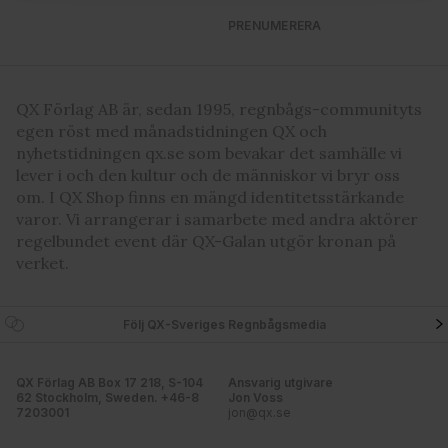
vidarebefordrar även sådana identifierare och annan
PRENUMERERA
information från din enhet till de sociala medier och
annons- och analysföretag som vi samarbetar med.
Dessa kan i sin tur kombinera informationen med annan
QX Förlag AB är, sedan 1995, regnbågs-communityts
information som du har tillhandahållit eller som de har
egen röst med månadstidningen QX och
samlat in när du har använt deras tjänster. Du godkänner
nyhetstidningen qx.se som bevakar det samhälle vi
våra cookies vid fortsatt användande av vår webbplats.
lever i och den kultur och de människor vi bryr oss
om. I QX Shop finns en mängd identitetsstärkande
varor. Vi arrangerar i samarbete med andra aktörer
regelbundet event där QX-Galan utgör kronan på
verket.
Följ QX-Sveriges Regnbågsmedia
QX Förlag AB Box 17 218, S-104
Ansvarig utgivare
62 Stockholm, Sweden. +46-8
Jon Voss
7203001
jon@qx.se