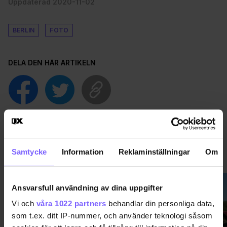
Uppdaterad 2020-11-02
BERLIN
FOTO
DELA DEN HÄR ARTIKELN
Samtycke
Information
Reklaminställningar
Om
NYHETER
VISA MER NYHETER
Ansvarsfull användning av dina uppgifter
Vi och
våra 1022 partners
behandlar din personliga data,
som t.ex. ditt IP-nummer, och använder teknologi såsom