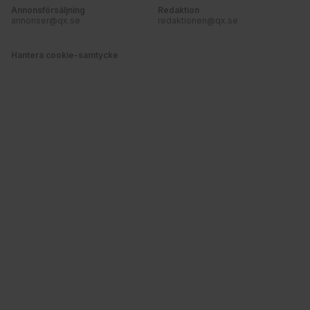
Annonsförsäljning
Redaktion
annonser@qx.se
redaktionen@qx.se
Hantera cookie-samtycke