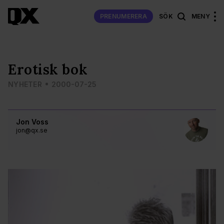
PRENUMERERA
SÖK
MENY
Erotisk bok
NYHETER
2000-07-25
Jon Voss
jon@qx.se