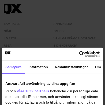
SAMHÄLLE
ANNONSERA
NÖJE
OM OSS
LIVSSTIL
VANLIGA FRÅGOR OCH SVAR
RESA
TIDNINGSARKIV
QRUISER
HÄR FINNS TIDNINGEN
SHOP
INTEGRITETSPOLICY
Samtycke
Information
Reklaminställningar
Om
PRENUMERERA
Ansvarsfull användning av dina uppgifter
QX Förlag AB är, sedan 1995, regnbågs-communityts
Vi och
våra 1022 partners
behandlar din personliga data,
egen röst med månadstidningen QX och
som t.ex. ditt IP-nummer, och använder teknologi såsom
nyhetstidningen qx.se som bevakar det samhälle vi
lever i och den kultur och de människor vi bryr oss
cookies för att lagra och få tillgång till information på din