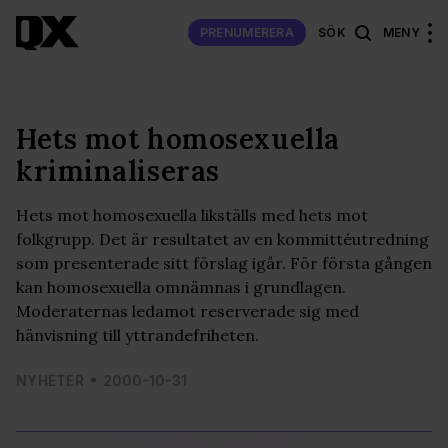
PRENUMERERA
SÖK
MENY
Hets mot homosexuella
kriminaliseras
Hets mot homosexuella likställs med hets mot
folkgrupp. Det är resultatet av en kommittéutredning
som presenterade sitt förslag igår. För första gången
kan homosexuella omnämnas i grundlagen.
Moderaternas ledamot reserverade sig med
hänvisning till yttrandefriheten.
NYHETER
2000-10-31