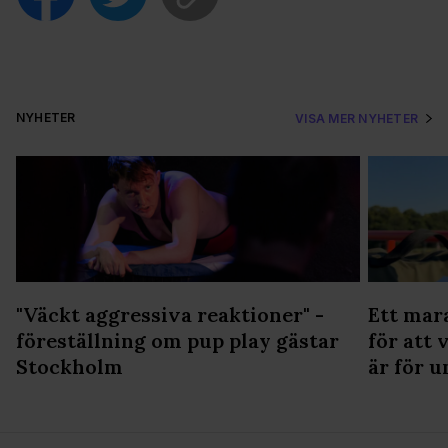
NYHETER
VISA MER NYHETER
"Väckt aggressiva reaktioner" -
Ett mar
föreställning om pup play gästar
för att 
Stockholm
är för u