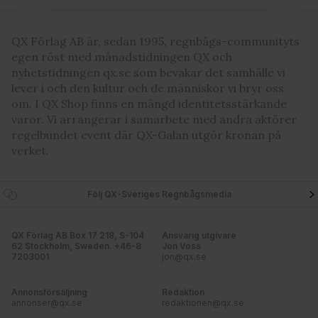
för sociala medier och analysera vår trafik. Vi
vidarebefordrar även sådana identifierare och annan
information från din enhet till de sociala medier och
QX Förlag AB är, sedan 1995, regnbågs-communityts
annons- och analysföretag som vi samarbetar med.
egen röst med månadstidningen QX och
Dessa kan i sin tur kombinera informationen med annan
nyhetstidningen qx.se som bevakar det samhälle vi
information som du har tillhandahållit eller som de har
lever i och den kultur och de människor vi bryr oss
om. I QX Shop finns en mängd identitetsstärkande
samlat in när du har använt deras tjänster. Du godkänner
varor. Vi arrangerar i samarbete med andra aktörer
våra cookies vid fortsatt användande av vår webbplats.
regelbundet event där QX-Galan utgör kronan på
verket.
Följ QX-Sveriges Regnbågsmedia
QX Förlag AB Box 17 218, S-104
Ansvarig utgivare
62 Stockholm, Sweden. +46-8
Jon Voss
7203001
jon@qx.se
Annonsförsäljning
Redaktion
annonser@qx.se
redaktionen@qx.se