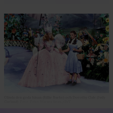
Glinda den goda häxan (Billie Burke) och Dorothy Gale (Judy
Garland)
Foto: Foto: Warner bros./SvT