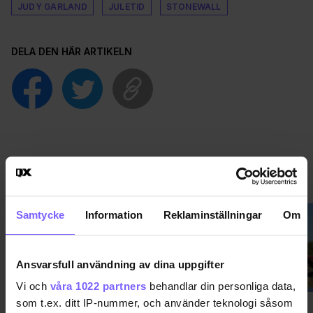
JUDY GARLAND
JULETID
STONEWALL
DELA DEN HÄR ARTIKELN
NYHETER
VISA MER NYHETER
Samtycke
Information
Reklaminställningar
Om
Ansvarsfull användning av dina uppgifter
Vi och
våra 1022 partners
behandlar din personliga data,
som t.ex. ditt IP-nummer, och använder teknologi såsom