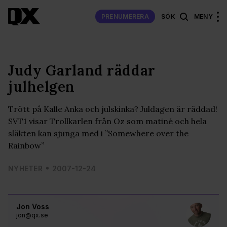
PRENUMERERA
SÖK
MENY
Judy Garland räddar
julhelgen
Trött på Kalle Anka och julskinka? Juldagen är räddad!
SVT1 visar Trollkarlen från Oz som matiné och hela
släkten kan sjunga med i ”Somewhere over the
Rainbow”
NYHETER
2007-12-24
Jon Voss
jon@qx.se