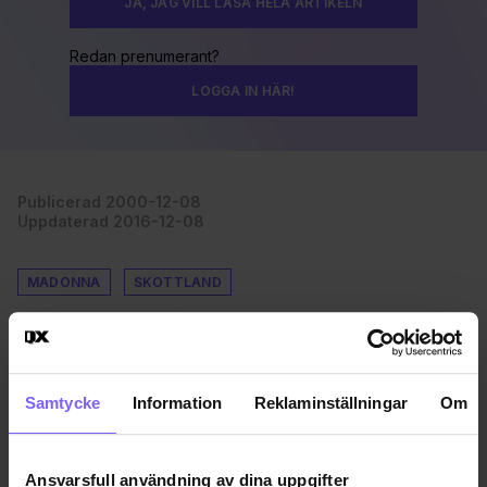
JA, JAG VILL LÄSA HELA ARTIKELN
Redan prenumerant?
LOGGA IN HÄR!
Publicerad 2000-12-08
Uppdaterad 2016-12-08
MADONNA
SKOTTLAND
DELA DEN HÄR ARTIKELN
Samtycke
Information
Reklaminställningar
Om
Ansvarsfull användning av dina uppgifter