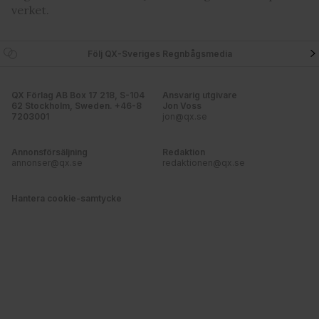
verket.
Följ QX-Sveriges Regnbågsmedia
QX Förlag AB Box 17 218, S-104
Ansvarig utgivare
62 Stockholm, Sweden. +46-8
Jon Voss
7203001
jon@qx.se
Annonsförsäljning
Redaktion
annonser@qx.se
redaktionen@qx.se
Hantera cookie-samtycke