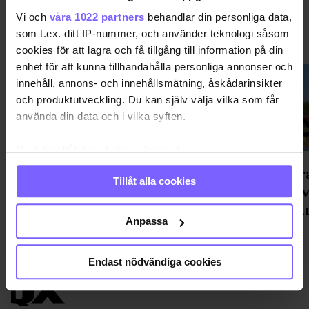
Vi och
våra 1022 partners
behandlar din personliga data,
som t.ex. ditt IP-nummer, och använder teknologi såsom
NYHETER
VISA MER NYHETER
cookies för att lagra och få tillgång till information på din
enhet för att kunna tillhandahålla personliga annonser och
innehåll, annons- och innehållsmätning, åskådarinsikter
och produktutveckling. Du kan själv välja vilka som får
använda din data och i vilka syften.
Med din tillåtelse skulle vi även vilja:
Samla in information om din geografiska plats
"Väckt aggressiva reaktioner" -
Ett mar
Tillåt alla cookies
som kan ha en noggrannhet på upp till flera meter
föreställning om pup play gästar
för att 
Identifiera din enhet genom att aktivt skanna den
Stockholm
är för u
för specifika kännetecken (fingeravtryck)
Anpassa
Ta reda på mer om hur dina personliga uppgifter
behandlas och ställ in dina preferenser i
detaljsektionen
.
Endast nödvändiga cookies
Du kan ändra eller dra tillbaka ditt samtycke när som
helst från cookie-förklaringen.