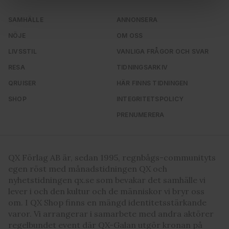
Vi använder enhetsidentifierare för att anpassa innehållet
SAMHÄLLE
ANNONSERA
och annonserna till användarna, tillhandahålla funktioner
för sociala medier och analysera vår trafik. Vi
NÖJE
OM OSS
vidarebefordrar även sådana identifierare och annan
LIVSSTIL
VANLIGA FRÅGOR OCH SVAR
information från din enhet till de sociala medier och
RESA
TIDNINGSARKIV
annons- och analysföretag som vi samarbetar med.
Dessa kan i sin tur kombinera informationen med annan
QRUISER
HÄR FINNS TIDNINGEN
information som du har tillhandahållit eller som de har
SHOP
INTEGRITETSPOLICY
samlat in när du har använt deras tjänster. Du godkänner
PRENUMERERA
våra cookies vid fortsatt användande av vår webbplats.
QX Förlag AB är, sedan 1995, regnbågs-communityts
egen röst med månadstidningen QX och
nyhetstidningen qx.se som bevakar det samhälle vi
lever i och den kultur och de människor vi bryr oss
om. I QX Shop finns en mängd identitetsstärkande
varor. Vi arrangerar i samarbete med andra aktörer
regelbundet event där QX-Galan utgör kronan på