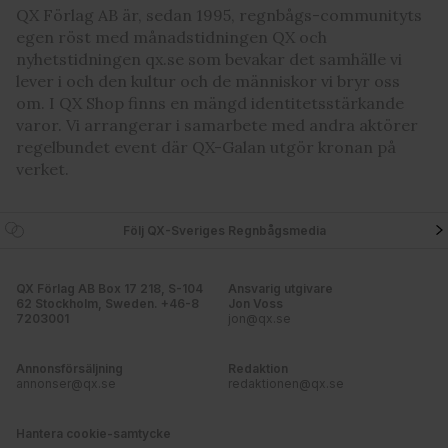
QX Förlag AB är, sedan 1995, regnbågs-communityts
egen röst med månadstidningen QX och
nyhetstidningen qx.se som bevakar det samhälle vi
lever i och den kultur och de människor vi bryr oss
om. I QX Shop finns en mängd identitetsstärkande
varor. Vi arrangerar i samarbete med andra aktörer
regelbundet event där QX-Galan utgör kronan på
verket.
Följ QX-Sveriges Regnbågsmedia
QX Förlag AB Box 17 218, S-104
Ansvarig utgivare
62 Stockholm, Sweden. +46-8
Jon Voss
7203001
jon@qx.se
Annonsförsäljning
Redaktion
annonser@qx.se
redaktionen@qx.se
Hantera cookie-samtycke