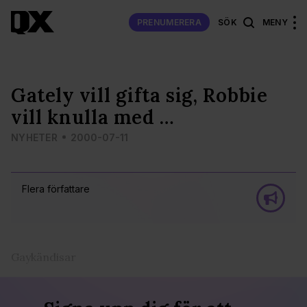
PRENUMERERA
SÖK
MENY
Gately vill gifta sig, Robbie
vill knulla med …
NYHETER
2000-07-11
Flera författare
Gaykändisar