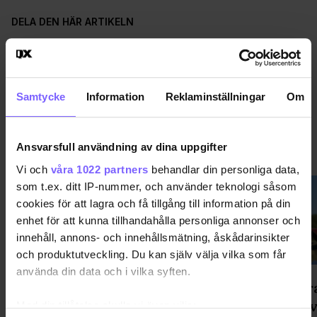
DELA DEN HÄR ARTIKELN
Samtycke
Information
Reklaminställningar
Om
Ansvarsfull användning av dina uppgifter
NYHETER
VISA MER NYHETER
Vi och
våra 1022 partners
behandlar din personliga data,
som t.ex. ditt IP-nummer, och använder teknologi såsom
cookies för att lagra och få tillgång till information på din
enhet för att kunna tillhandahålla personliga annonser och
innehåll, annons- och innehållsmätning, åskådarinsikter
och produktutveckling. Du kan själv välja vilka som får
använda din data och i vilka syften.
"Väckt aggressiva reaktioner" -
Ett mar
föreställning om pup play gästar
för att 
Med din tillåtelse skulle vi även vilja: