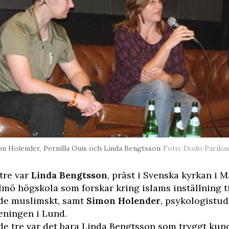
n Holender, Pernilla Ouis och Linda Bengtsson
Foto: Dodo Parika
tre var
Linda Bengtsson
, präst i Svenska kyrkan i 
mö högskola som forskar kring islams inställning ti
de muslimskt, samt
Simon Holender
, psykologistud
eningen i Lund.
de tre var det bara Linda Bengtsson som tryggt kun