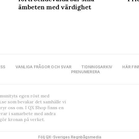
ämbeten med värdighet
OSS
VANLIGA FRÅGOR OCH SVAR
TIDNINGSARKIV
HÄR FIN
PRENUMERERA
mmunityts egen röst med
.se som bevakar det samhälle vi
bryr oss om. I QX Shop finns en
erar i samarbete med andra
gör kronan på verket.
Följ QX-Sveriges Regnbågsmedia