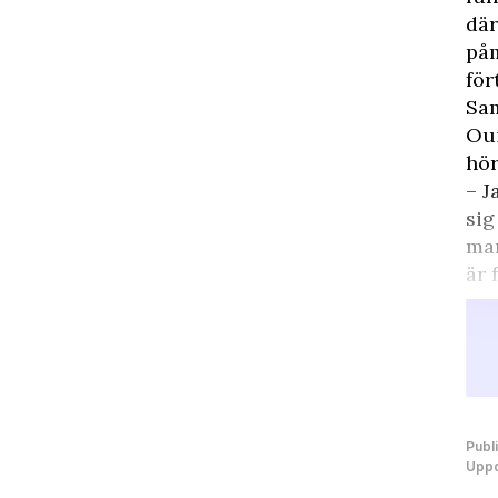
där
på
för
Sam
Oui
hör
– J
sig
man
är 
Publ
Uppd