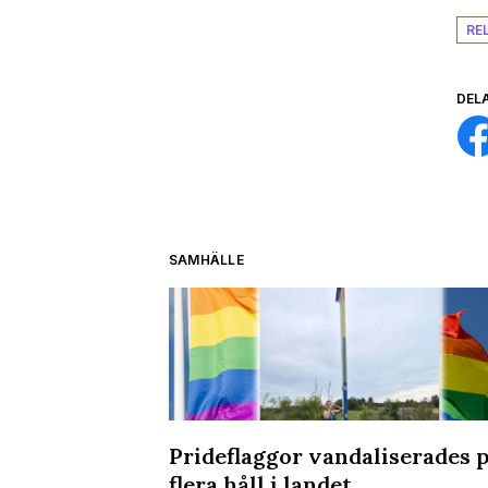
RE
DEL
SAMHÄLLE
kvällen på
Prideflaggor vandaliserades 
flera håll i landet