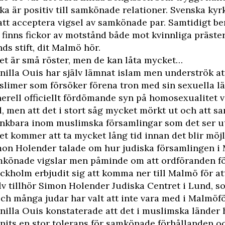
ka är positiv till samkönade relationer. Svenska ky
att acceptera vigsel av samkönade par. Samtidigt be
 finns fickor av motstånd både mot kvinnliga präst
ds stift, dit Malmö hör.
et är små röster, men de kan låta mycket…
nilla Ouis har själv lämnat islam men underströk at
limer som försöker förena tron med sin sexuella l
erell officiellt fördömande syn på homosexualitet v
l, men att det i stort såg mycket mörkt ut och att s
nkbara inom muslimska församlingar som det ser ut
et kommer att ta mycket lång tid innan det blir möjl
on Holender talade om hur judiska församlingen i 
könade vigslar men påminde om att ordföranden för
ckholm erbjudit sig att komma ner till Malmö för at
lv tillhör Simon Holender Judiska Centret i Lund, so
ch många judar har valt att inte vara med i Malmöf
nilla Ouis konstaterade att det i muslimska länder h
nits en stor tolerans för samkönade förhållanden och