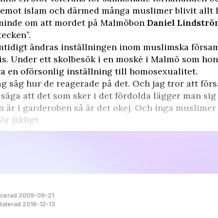
emot islam och därmed många muslimer blivit allt h
minde om att mordet på Malmöbon
Daniel Lindstr
tecken”.
tidigt ändras inställningen inom muslimska församl
s. Under ett skolbesök i en moské i Malmö som hon 
a en oförsonlig inställning till homosexualitet.
ag såg hur de reagerade på det. Och jag tror att för
 säga att det som sker i det fördolda lägger man sig i
 är i garderoben så är det okej. Och inga muslimer
för jäkligt.
icerad 2009-09-21
aterad 2016-12-13