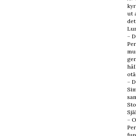
kyr
ut 
det
Lun
– D
Per
mus
gen
hål
otä
– D
Sim
sam
Sto
Sjä
– O
Per
fun