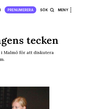
N
PRENUMERERA
SÖK
MENY
ågens tecken
 i Malmö för att diskutera
om.