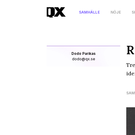
SAMHÄLLE
NÖJE
S
R
Dodo Parikas
dodo@qx.se
Tre
ide
SAM