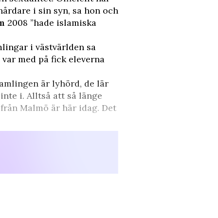
årdare i sin syn, sa hon och
öm
2008 ”hade islamiska
ingar i västvärlden sa
var med på fick eleverna
samlingen är lyhörd, de lär
nte i. Alltså att så länge
 från Malmö är här idag. Det