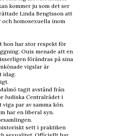
rkan kommer ju som det ser
rättade Linda Bengtsson att
er och homosexuella inom
t hon har stor respekt för
äggning. Ouis menade att en
isserligen förändras på sina
amkönade vigslar är
 idag.
igt.
Malmö tagit avstånd från
 Judiska Centralrådet i
t viga par av samma kön.
m har en liberal syn.
örsamlingen.
istoriskt sett i praktiken
 sexualitet. Officiellt har