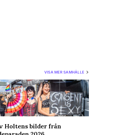
VISA MER SAMHÄLLE
v Holtens bilder från
Bilderna frå
deparaden 2026
Social - och 