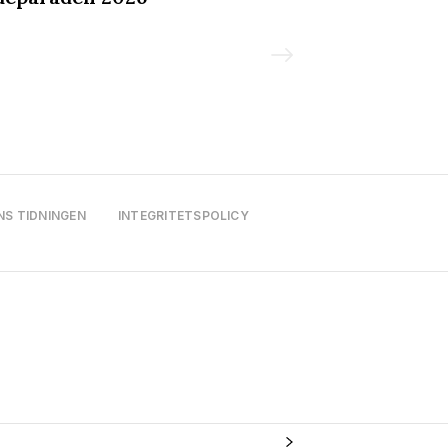
mer LäderPri
NS TIDNINGEN
INTEGRITETSPOLICY