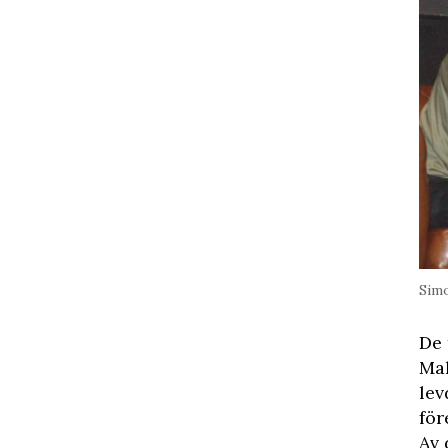
Simo
De 
Mal
lev
för
Av 