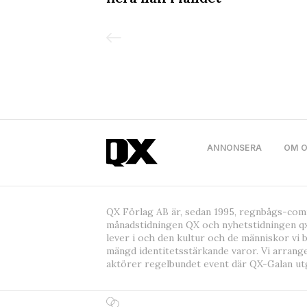
ANNONSERA
OM 
QX Förlag AB är, sedan 1995, regnbågs-co
månadstidningen QX och nyhetstidningen qx
lever i och den kultur och de människor vi 
mängd identitetsstärkande varor. Vi arrang
aktörer regelbundet event där QX-Galan ut