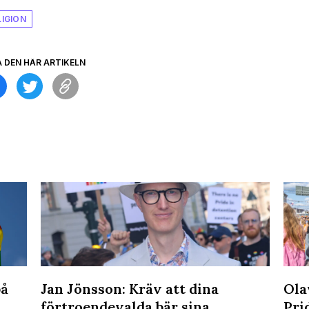
LIGION
A DEN HÄR ARTIKELN
på
Jan Jönsson: Kräv att dina
Ola
förtroendevalda bär sina
Pri