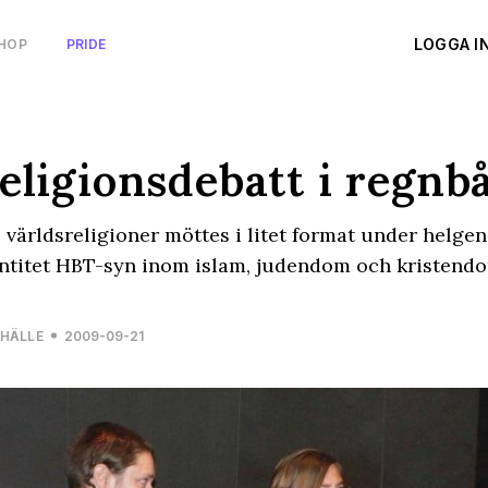
LOGGA I
HOP
PRIDE
eligionsdebatt i regnb
 världsreligioner möttes i litet format under helgen
ntitet HBT-syn inom islam, judendom och kristend
HÄLLE
2009-09-21