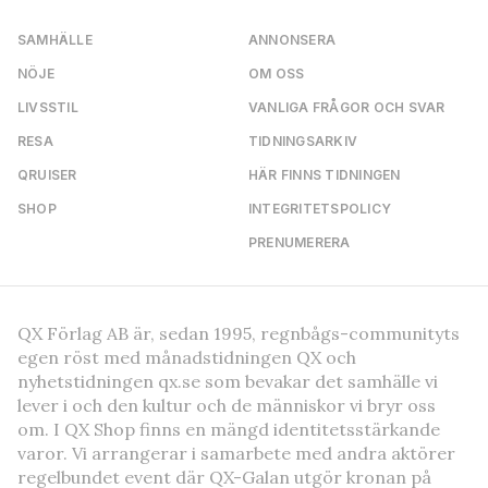
SAMHÄLLE
ANNONSERA
NÖJE
OM OSS
LIVSSTIL
VANLIGA FRÅGOR OCH SVAR
RESA
TIDNINGSARKIV
QRUISER
HÄR FINNS TIDNINGEN
SHOP
INTEGRITETSPOLICY
PRENUMERERA
QX Förlag AB är, sedan 1995, regnbågs-communityts
egen röst med månadstidningen QX och
nyhetstidningen qx.se som bevakar det samhälle vi
lever i och den kultur och de människor vi bryr oss
om. I QX Shop finns en mängd identitetsstärkande
varor. Vi arrangerar i samarbete med andra aktörer
regelbundet event där QX-Galan utgör kronan på