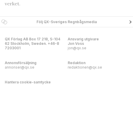
verket.
Följ QX-Sveriges Regnbågsmedia
QX Förlag AB Box 17 218, S-104
Ansvarig utgivare
62 Stockholm, Sweden. +46-8
Jon Voss
7203001
jon@qx.se
Annonsförsäljning
Redaktion
annonser@qx.se
redaktionen@qx.se
Hantera cookie-samtycke