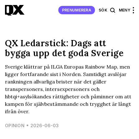
PRENUMERERA
SÖK
MENY
QX Ledarstick: Dags att
bygga upp det goda Sverige
Sverige klättrar på ILGA Europas Rainbow Map, men
ligger fortfarande sist i Norden. Samtidigt avslöjar
rankningen allvarliga brister när det gäller
transpersoners, intersexpersoners och
hbtqi+asylsökandes rättigheter och påminner om att
kampen för självbestämmande och trygghet är långt
ifrån över.
OPINION
2026-06-03