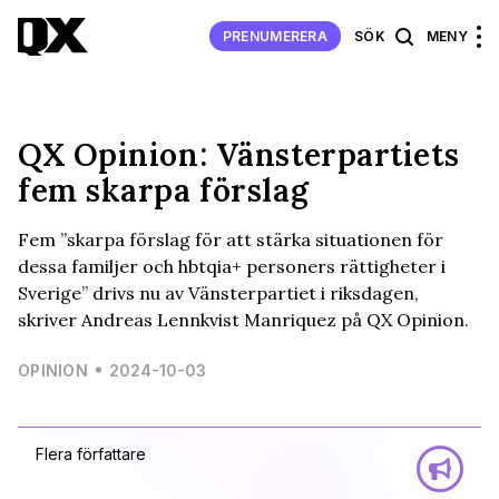
PRENUMERERA
SÖK
MENY
QX Opinion: Vänsterpartiets
fem skarpa förslag
Fem ”skarpa förslag för att stärka situationen för
dessa familjer och hbtqia+ personers rättigheter i
Sverige” drivs nu av Vänsterpartiet i riksdagen,
skriver Andreas Lennkvist Manriquez på QX Opinion.
OPINION
2024-10-03
Flera författare