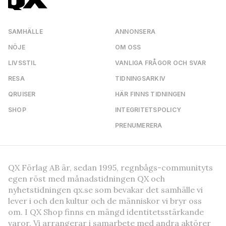
SAMHÄLLE
ANNONSERA
NÖJE
OM OSS
LIVSSTIL
VANLIGA FRÅGOR OCH SVAR
RESA
TIDNINGSARKIV
QRUISER
HÄR FINNS TIDNINGEN
SHOP
INTEGRITETSPOLICY
PRENUMERERA
QX Förlag AB är, sedan 1995, regnbågs-communityts
egen röst med månadstidningen QX och
nyhetstidningen qx.se som bevakar det samhälle vi
lever i och den kultur och de människor vi bryr oss
om. I QX Shop finns en mängd identitetsstärkande
varor. Vi arrangerar i samarbete med andra aktörer