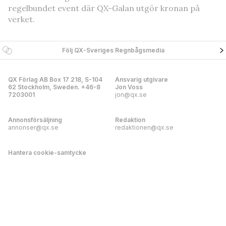
regelbundet event där QX-Galan utgör kronan på
verket.
Följ QX-Sveriges Regnbågsmedia
QX Förlag AB Box 17 218, S-104
Ansvarig utgivare
62 Stockholm, Sweden. +46-8
Jon Voss
7203001
jon@qx.se
Annonsförsäljning
Redaktion
annonser@qx.se
redaktionen@qx.se
Hantera cookie-samtycke