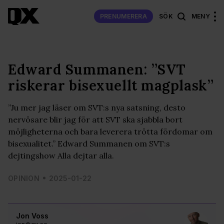
PRENUMERERA
SÖK
MENY
Edward Summanen: ”SVT
riskerar bisexuellt magplask”
”Ju mer jag läser om SVT:s nya satsning, desto
nervösare blir jag för att SVT ska sjabbla bort
möjligheterna och bara leverera trötta fördomar om
bisexualitet.” Edward Summanen om SVT:s
dejtingshow Alla dejtar alla.
OPINION
2025-01-22
Jon Voss