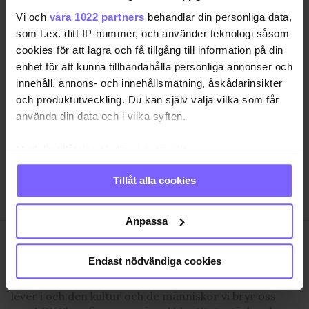
Vi och
våra 1022 partners
behandlar din personliga data,
som t.ex. ditt IP-nummer, och använder teknologi såsom
cookies för att lagra och få tillgång till information på din
SAMHÄLLE
ANNONSERA
enhet för att kunna tillhandahålla personliga annonser och
innehåll, annons- och innehållsmätning, åskådarinsikter
NÖJE
OM OSS
och produktutveckling. Du kan själv välja vilka som får
LIVSSTIL
VANLIGA FRÅGOR OCH SVAR
använda din data och i vilka syften.
RESA
TIDNINGSARKIV
Med din tillåtelse skulle vi även vilja:
QRUISER
HÄR FINNS TIDNINGEN
Samla in information om din geografiska plats
SHOP
INTEGRITETSPOLICY
Tillåt alla cookies
som kan ha en noggrannhet på upp till flera meter
PRENUMERERA
Identifiera din enhet genom att aktivt skanna den
för specifika kännetecken (fingeravtryck)
Anpassa
Ta reda på mer om hur dina personliga uppgifter
QX Förlag AB är, sedan 1995, regnbågs-communityts
behandlas och ställ in dina preferenser i
detaljsektionen
.
Endast nödvändiga cookies
egen röst med månadstidningen QX och
Du kan ändra eller dra tillbaka ditt samtycke när som
nyhetstidningen qx.se som bevakar det samhälle vi
helst från cookie-förklaringen.
lever i och den kultur och de människor vi bryr oss