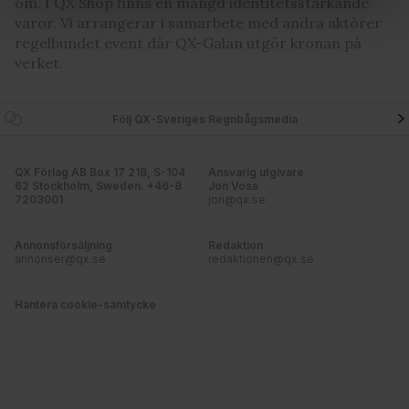
om. I QX Shop finns en mängd identitetsstärkande
Vi använder enhetsidentifierare för att anpassa innehållet
varor. Vi arrangerar i samarbete med andra aktörer
och annonserna till användarna, tillhandahålla funktioner
regelbundet event där QX-Galan utgör kronan på
för sociala medier och analysera vår trafik. Vi
verket.
vidarebefordrar även sådana identifierare och annan
information från din enhet till de sociala medier och
Följ QX-Sveriges Regnbågsmedia
annons- och analysföretag som vi samarbetar med.
Dessa kan i sin tur kombinera informationen med annan
information som du har tillhandahållit eller som de har
QX Förlag AB Box 17 218, S-104
Ansvarig utgivare
62 Stockholm, Sweden. +46-8
Jon Voss
samlat in när du har använt deras tjänster. Du godkänner
7203001
jon@qx.se
våra cookies vid fortsatt användande av vår webbplats.
Annonsförsäljning
Redaktion
annonser@qx.se
redaktionen@qx.se
Hantera cookie-samtycke