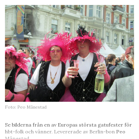
Foto: Peo Månestad
Se bilderna från en av Europas största gatufester för
hbt-folk och vänner. Levererade av Berlin-bon
Peo
Månestad
.