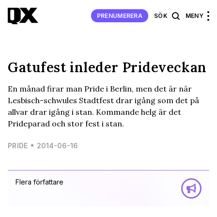
PRENUMERERA
SÖK
MENY
Gatufest inleder Prideveckan
En månad firar man Pride i Berlin, men det är när
Lesbisch-schwules Stadtfest drar igång som det på
allvar drar igång i stan. Kommande helg är det
Prideparad och stor fest i stan.
PRIDE
2014-06-16
Flera författare