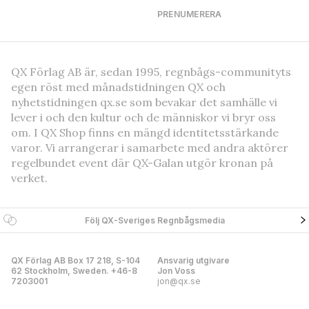
PRENUMERERA
QX Förlag AB är, sedan 1995, regnbågs-communityts
egen röst med månadstidningen QX och
nyhetstidningen qx.se som bevakar det samhälle vi
lever i och den kultur och de människor vi bryr oss
om. I QX Shop finns en mängd identitetsstärkande
varor. Vi arrangerar i samarbete med andra aktörer
regelbundet event där QX-Galan utgör kronan på
verket.
Följ QX-Sveriges Regnbågsmedia
QX Förlag AB Box 17 218, S-104
Ansvarig utgivare
62 Stockholm, Sweden. +46-8
Jon Voss
7203001
jon@qx.se