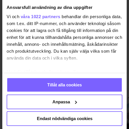
Ansvarsfull användning av dina uppgifter
BERLIN
Vi och
våra 1022 partners
behandlar din personliga data,
som t.ex. ditt IP-nummer, och använder teknologi såsom
cookies för att lagra och få tillgång till information på din
DELA DEN HÄR ARTIKELN
enhet för att kunna tillhandahålla personliga annonser och
innehåll, annons- och innehållsmätning, åskådarinsikter
och produktutveckling. Du kan själv välja vilka som får
använda din data och i vilka syften.
Med din tillåtelse skulle vi även vilja:
Samla in information om din geografiska plats
Tillåt alla cookies
PRIDE
VISA MER PRIDE
som kan ha en noggrannhet på upp till flera meter
Identifiera din enhet genom att aktivt skanna den
för specifika kännetecken (fingeravtryck)
Anpassa
Ta reda på mer om hur dina personliga uppgifter
behandlas och ställ in dina preferenser i
detaljsektionen
.
Endast nödvändiga cookies
Du kan ändra eller dra tillbaka ditt samtycke när som