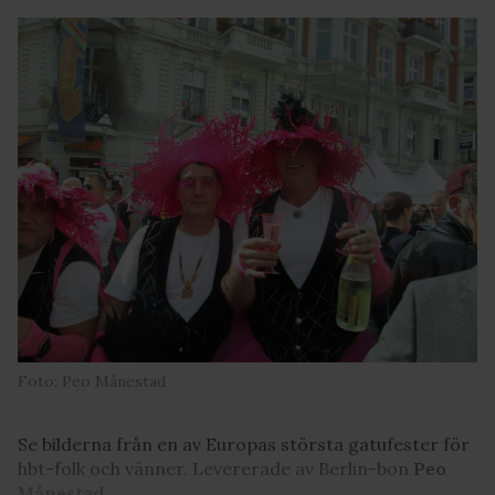
Foto: Peo Månestad
Se bilderna från en av Europas största gatufester för
hbt-folk och vänner. Levererade av Berlin-bon
Peo
Månestad
.