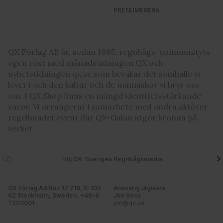
PRENUMERERA
QX Förlag AB är, sedan 1995, regnbågs-communityts
egen röst med månadstidningen QX och
nyhetstidningen qx.se som bevakar det samhälle vi
lever i och den kultur och de människor vi bryr oss
om. I QX Shop finns en mängd identitetsstärkande
varor. Vi arrangerar i samarbete med andra aktörer
regelbundet event där QX-Galan utgör kronan på
verket.
Följ QX-Sveriges Regnbågsmedia
QX Förlag AB Box 17 218, S-104
Ansvarig utgivare
62 Stockholm, Sweden. +46-8
Jon Voss
7203001
jon@qx.se