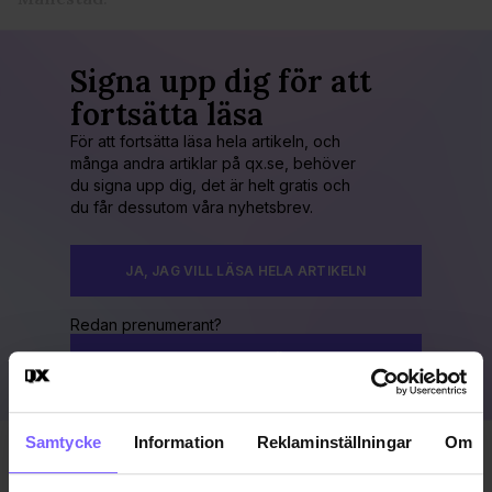
Signa upp dig för att
fortsätta läsa
För att fortsätta läsa hela artikeln, och
många andra artiklar på qx.se, behöver
du signa upp dig, det är helt gratis och
du får dessutom våra nyhetsbrev.
JA, JAG VILL LÄSA HELA ARTIKELN
Redan prenumerant?
LOGGA IN HÄR!
Samtycke
Information
Reklaminställningar
Om
Publicerad 2014-06-16
Uppdaterad 2016-11-15