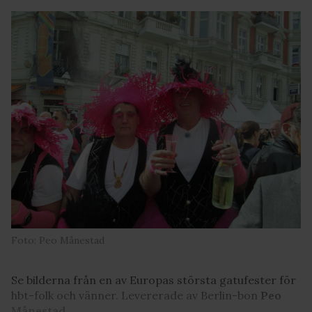
Foto: Peo Månestad
Se bilderna från en av Europas största gatufester för
hbt-folk och vänner. Levererade av Berlin-bon
Peo
Månestad
.