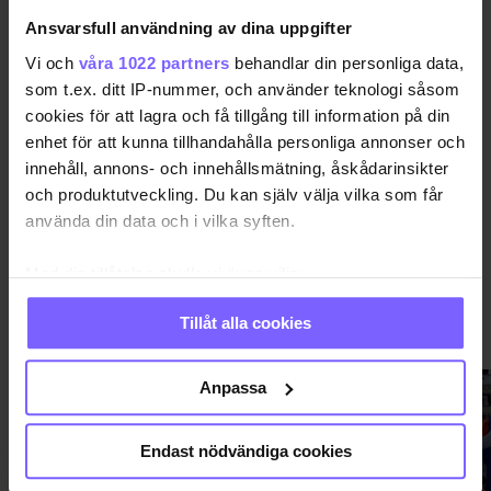
Ansvarsfull användning av dina uppgifter
BERLIN
Vi och
våra 1022 partners
behandlar din personliga data,
som t.ex. ditt IP-nummer, och använder teknologi såsom
cookies för att lagra och få tillgång till information på din
DELA DEN HÄR ARTIKELN
enhet för att kunna tillhandahålla personliga annonser och
innehåll, annons- och innehållsmätning, åskådarinsikter
och produktutveckling. Du kan själv välja vilka som får
använda din data och i vilka syften.
Med din tillåtelse skulle vi även vilja:
Samla in information om din geografiska plats
Tillåt alla cookies
PRIDE
VISA MER PRIDE
som kan ha en noggrannhet på upp till flera meter
Identifiera din enhet genom att aktivt skanna den
för specifika kännetecken (fingeravtryck)
Anpassa
Ta reda på mer om hur dina personliga uppgifter
behandlas och ställ in dina preferenser i
detaljsektionen
.
Endast nödvändiga cookies
Du kan ändra eller dra tillbaka ditt samtycke när som