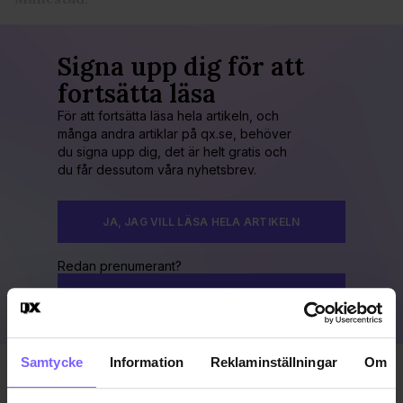
Signa upp dig för att
fortsätta läsa
För att fortsätta läsa hela artikeln, och
många andra artiklar på qx.se, behöver
du signa upp dig, det är helt gratis och
du får dessutom våra nyhetsbrev.
JA, JAG VILL LÄSA HELA ARTIKELN
Redan prenumerant?
LOGGA IN HÄR!
Samtycke
Information
Reklaminställningar
Om
Publicerad 2014-06-16
Uppdaterad 2016-11-15