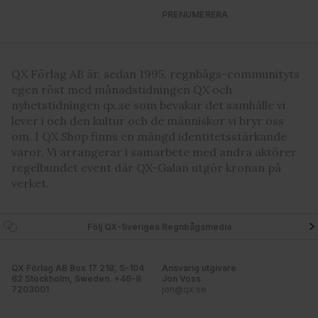
PRENUMERERA
QX Förlag AB är, sedan 1995, regnbågs-communityts
egen röst med månadstidningen QX och
nyhetstidningen qx.se som bevakar det samhälle vi
lever i och den kultur och de människor vi bryr oss
om. I QX Shop finns en mängd identitetsstärkande
varor. Vi arrangerar i samarbete med andra aktörer
regelbundet event där QX-Galan utgör kronan på
verket.
Följ QX-Sveriges Regnbågsmedia
QX Förlag AB Box 17 218, S-104
Ansvarig utgivare
62 Stockholm, Sweden. +46-8
Jon Voss
7203001
jon@qx.se