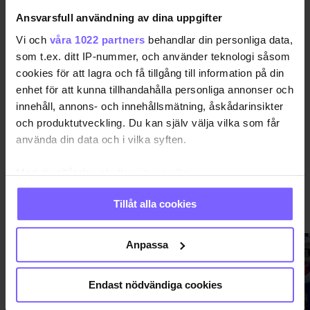
Ansvarsfull användning av dina uppgifter
BERLIN
Vi och
våra 1022 partners
behandlar din personliga data,
som t.ex. ditt IP-nummer, och använder teknologi såsom
cookies för att lagra och få tillgång till information på din
DELA DEN HÄR ARTIKELN
enhet för att kunna tillhandahålla personliga annonser och
innehåll, annons- och innehållsmätning, åskådarinsikter
och produktutveckling. Du kan själv välja vilka som får
använda din data och i vilka syften.
Med din tillåtelse skulle vi även vilja:
Samla in information om din geografiska plats
Tillåt alla cookies
PRIDE
VISA MER PRIDE
som kan ha en noggrannhet på upp till flera meter
Identifiera din enhet genom att aktivt skanna den
för specifika kännetecken (fingeravtryck)
Anpassa
Ta reda på mer om hur dina personliga uppgifter
behandlas och ställ in dina preferenser i
detaljsektionen
.
Endast nödvändiga cookies
Du kan ändra eller dra tillbaka ditt samtycke när som