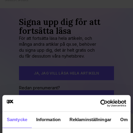
Signa upp dig för att
fortsätta läsa
För att fortsätta läsa hela artikeln, och
många andra artiklar på qx.se, behöver
du signa upp dig, det är helt gratis och
du får dessutom våra nyhetsbrev.
JA, JAG VILL LÄSA HELA ARTIKELN
Redan prenumerant?
LOGGA IN HÄR!
Samtycke
Information
Reklaminställningar
Om
Publicerad 2014-06-16
Uppdaterad 2016-11-15