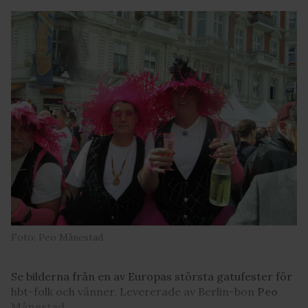
Foto: Peo Månestad
Se bilderna från en av Europas största gatufester för
hbt-folk och vänner. Levererade av Berlin-bon
Peo
Månestad
.