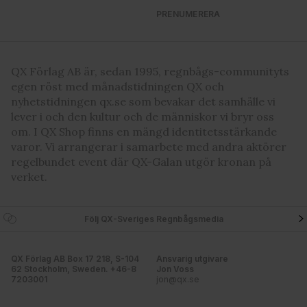
PRENUMERERA
QX Förlag AB är, sedan 1995, regnbågs-communityts
egen röst med månadstidningen QX och
nyhetstidningen qx.se som bevakar det samhälle vi
lever i och den kultur och de människor vi bryr oss
om. I QX Shop finns en mängd identitetsstärkande
varor. Vi arrangerar i samarbete med andra aktörer
regelbundet event där QX-Galan utgör kronan på
verket.
Följ QX-Sveriges Regnbågsmedia
QX Förlag AB Box 17 218, S-104
Ansvarig utgivare
62 Stockholm, Sweden. +46-8
Jon Voss
7203001
jon@qx.se