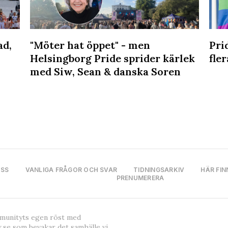
ad,
"Möter hat öppet" - men
Pri
Helsingborg Pride sprider kärlek
fler
med Siw, Sean & danska Soren
OSS
VANLIGA FRÅGOR OCH SVAR
TIDNINGSARKIV
HÄR FIN
PRENUMERERA
mmunityts egen röst med
.se som bevakar det samhälle vi