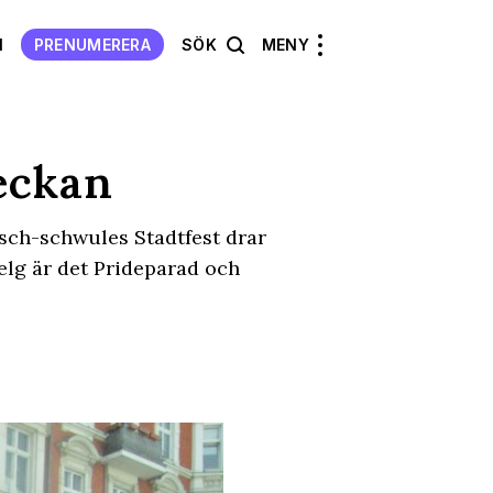
N
PRENUMERERA
SÖK
MENY
eckan
isch-schwules Stadtfest drar
elg är det Prideparad och