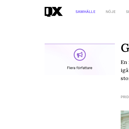
SAMHÄLLE
NÖJE
S
G
En 
Flera författare
igå
sto
PRID