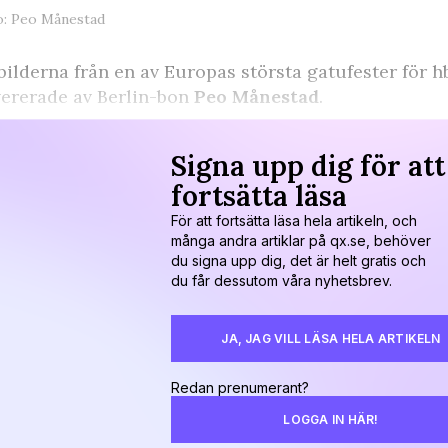
o: Peo Månestad
bilderna från en av Europas största gatufester för h
ererade av Berlin-bon
Peo Månestad
.
Signa upp dig för att
fortsätta läsa
För att fortsätta läsa hela artikeln, och
många andra artiklar på qx.se, behöver
du signa upp dig, det är helt gratis och
du får dessutom våra nyhetsbrev.
JA, JAG VILL LÄSA HELA ARTIKELN
Redan prenumerant?
LOGGA IN HÄR!