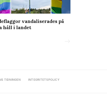
deflaggor vandaliserades på
Olav Holtens 
a håll i landet
Prideparaden
NS TIDNINGEN
INTEGRITETSPOLICY