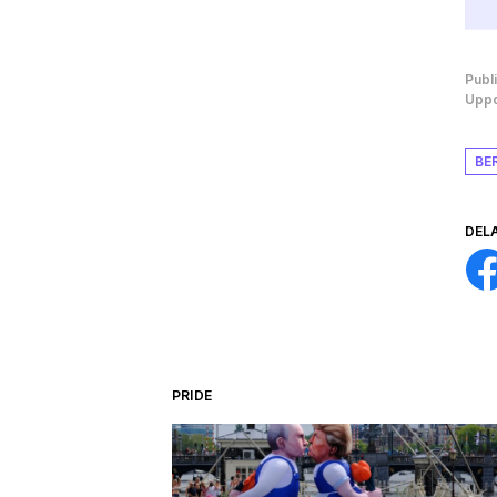
Publ
Uppd
BE
DEL
PRIDE