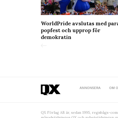
kvällen på
WorldPride avslutas med par
popfest och upprop för
demokratin
ANNONSERA
OM 
QX Förlag AB är, sedan 1995, regnbågs-co
månadstidningen QX och nyhetstidningen qx