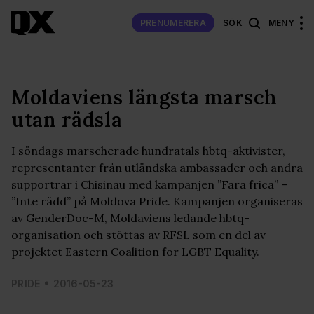
PRENUMERERA
SÖK
MENY
Moldaviens längsta marsch
utan rädsla
I söndags marscherade hundratals hbtq-aktivister,
representanter från utländska ambassader och andra
supportrar i Chisinau med kampanjen ”Fara frica” –
”Inte rädd” på Moldova Pride. Kampanjen organiseras
av GenderDoc-M, Moldaviens ledande hbtq-
organisation och stöttas av RFSL som en del av
projektet Eastern Coalition for LGBT Equality.
PRIDE
2016-05-23