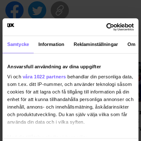
Samtycke
Information
Reklaminställningar
Om
PRIDE
VISA MER PRIDE
Ansvarsfull användning av dina uppgifter
Vi och
våra 1022 partners
behandlar din personliga data,
som t.ex. ditt IP-nummer, och använder teknologi såsom
cookies för att lagra och få tillgång till information på din
enhet för att kunna tillhandahålla personliga annonser och
innehåll, annons- och innehållsmätning, åskådarinsikter
Regnbågsskåp med gratis hbtq-
WorldPr
och produktutveckling. Du kan själv välja vilka som får
litteratur invigt i Katrineholm
popfest
använda din data och i vilka syften.
demokr
Med din tillåtelse skulle vi även vilja: