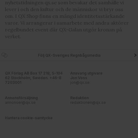
våra cookies vid fortsatt användande av vår webbplats.
nyhetstidningen qx.se som bevakar det samhälle vi
lever i och den kultur och de människor vi bryr oss
om. I QX Shop finns en mängd identitetsstärkande
varor. Vi arrangerar i samarbete med andra aktörer
regelbundet event där QX-Galan utgör kronan på
verket.
Följ QX-Sveriges Regnbågsmedia
QX Förlag AB Box 17 218, S-104
Ansvarig utgivare
62 Stockholm, Sweden. +46-8
Jon Voss
7203001
jon@qx.se
Annonsförsäljning
Redaktion
annonser@qx.se
redaktionen@qx.se
Hantera cookie-samtycke