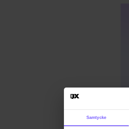
Samtycke
Publ
Uppd