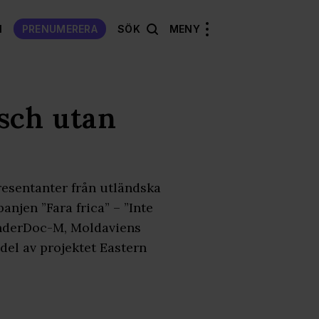
N
PRENUMERERA
SÖK
MENY
sch utan
resentanter från utländska
jen ”Fara frica” – ”Inte
enderDoc-M, Moldaviens
del av projektet Eastern