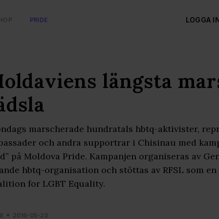
LOGGA I
HOP
PRIDE
oldaviens längsta mar
ädsla
öndags marscherade hundratals hbtq-aktivister, rep
assader och andra supportrar i Chisinau med kampan
d” på Moldova Pride. Kampanjen organiseras av G
ande hbtq-organisation och stöttas av RFSL som en 
lition for LGBT Equality.
E
2016-05-23