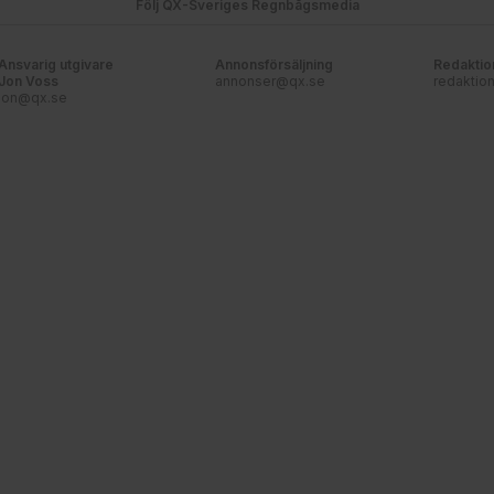
Följ QX-Sveriges Regnbågsmedia
Ansvarig utgivare
Annonsförsäljning
Redaktio
Jon Voss
annonser@qx.se
redaktio
jon@qx.se