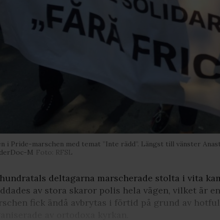
n i Pride-marschen med temat ”Inte rädd”. Längst till vänster Anas
derDoc-M
Foto: RFSL
hundratals deltagarna marscherade stolta i vita ka
ddades av stora skaror polis hela vägen, vilket är e
schen fick ändå avbrytas i förtid på grund av hotf
aniserade av ortodoxa kyrkan.