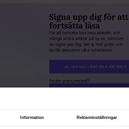
Signa upp dig för att
fortsätta läsa
För att fortsätta läsa hela artikeln, och
många andra artiklar på qx.se, behöver
du signa upp dig, det är helt gratis och
du får dessutom våra nyhetsbrev.
JA, JAG VILL LÄSA HELA ARTIKELN
Redan prenumerant?
LOGGA IN HÄR!
Information
Reklaminställningar
icerad 2016-05-23
aterad 2021-04-14