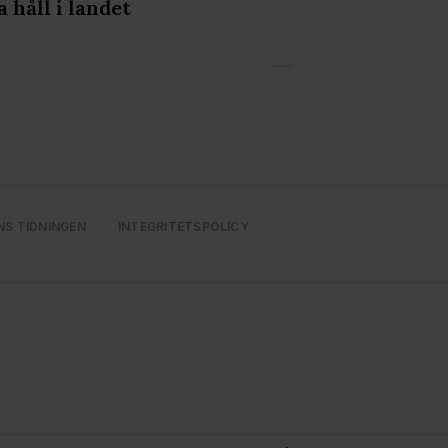
a håll i landet
Prideparaden
NS TIDNINGEN
INTEGRITETSPOLICY