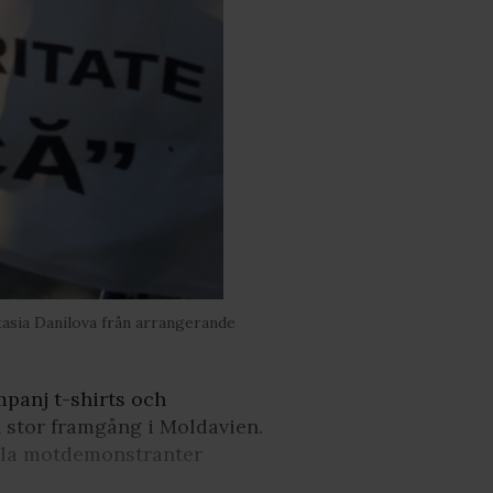
tasia Danilova från arrangerande
mpanj t-shirts och
n stor framgång i Moldavien.
ulla motdemonstranter