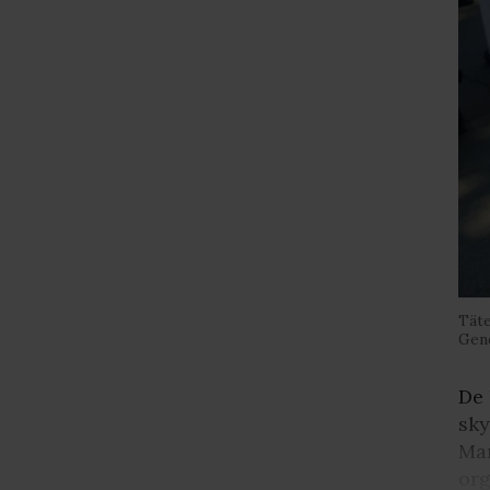
Täte
Gen
De 
sky
Mar
org