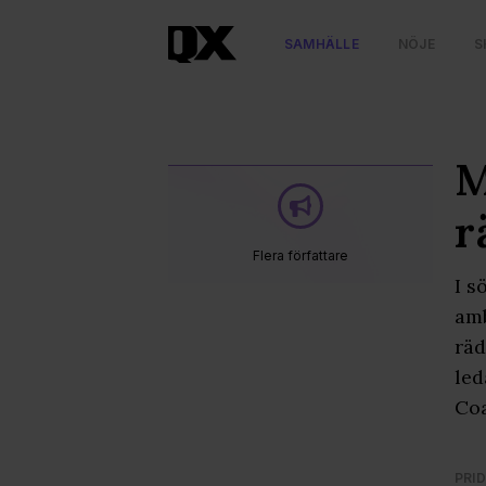
SAMHÄLLE
NÖJE
S
M
r
Flera författare
I s
amb
räd
led
Coa
PRID