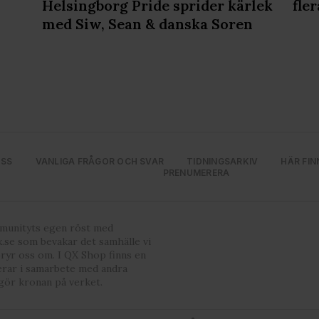
Helsingborg Pride sprider kärlek
fler
med Siw, Sean & danska Soren
OSS
VANLIGA FRÅGOR OCH SVAR
TIDNINGSARKIV
HÄR FIN
PRENUMERERA
mmunityts egen röst med
.se som bevakar det samhälle vi
bryr oss om. I QX Shop finns en
erar i samarbete med andra
gör kronan på verket.