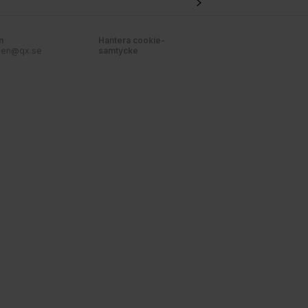
n
Hantera cookie-
nen@qx.se
samtycke