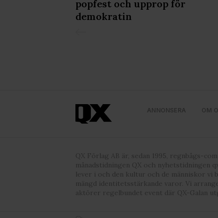
popfest och upprop för
demokratin
ANNONSERA
OM 
QX Förlag AB är, sedan 1995, regnbågs-co
månadstidningen QX och nyhetstidningen qx
lever i och den kultur och de människor vi 
mängd identitetsstärkande varor. Vi arrang
aktörer regelbundet event där QX-Galan ut