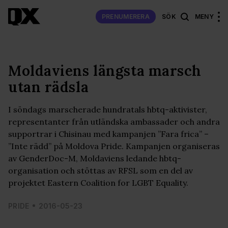
PRENUMERERA
SÖK
MENY
Moldaviens längsta marsch
utan rädsla
I söndags marscherade hundratals hbtq-aktivister,
representanter från utländska ambassader och andra
supportrar i Chisinau med kampanjen ”Fara frica” –
”Inte rädd” på Moldova Pride. Kampanjen organiseras
av GenderDoc-M, Moldaviens ledande hbtq-
organisation och stöttas av RFSL som en del av
projektet Eastern Coalition for LGBT Equality.
PRIDE
2016-05-23