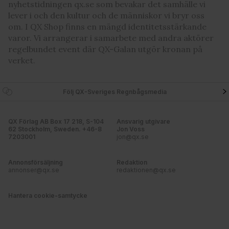
våra cookies vid fortsatt användande av vår webbplats.
nyhetstidningen qx.se som bevakar det samhälle vi
lever i och den kultur och de människor vi bryr oss
om. I QX Shop finns en mängd identitetsstärkande
varor. Vi arrangerar i samarbete med andra aktörer
regelbundet event där QX-Galan utgör kronan på
verket.
Följ QX-Sveriges Regnbågsmedia
QX Förlag AB Box 17 218, S-104
Ansvarig utgivare
62 Stockholm, Sweden. +46-8
Jon Voss
7203001
jon@qx.se
Annonsförsäljning
Redaktion
annonser@qx.se
redaktionen@qx.se
Hantera cookie-samtycke