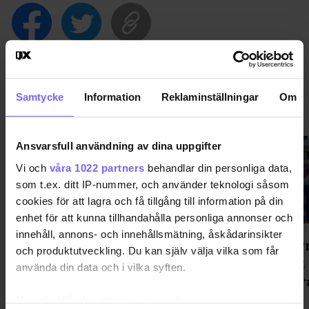
Samtycke
Information
Reklaminställningar
Om
PRIDE
VISA MER PRIDE
Ansvarsfull användning av dina uppgifter
Vi och
våra 1022 partners
behandlar din personliga data,
som t.ex. ditt IP-nummer, och använder teknologi såsom
cookies för att lagra och få tillgång till information på din
enhet för att kunna tillhandahålla personliga annonser och
innehåll, annons- och innehållsmätning, åskådarinsikter
Regnbågsskåp med gratis hbtq-
WorldPr
och produktutveckling. Du kan själv välja vilka som får
litteratur invigt i Katrineholm
popfest
använda din data och i vilka syften.
demokr
Med din tillåtelse skulle vi även vilja: