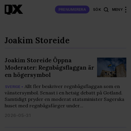
PRENUMERERA
SÖK
MENY
Joakim Storeide
Joakim Storeide Öppna
Moderater: Regnbågsflaggan är
en högersymbol
Allt fler beskriver regnbågsflaggan som en
SVERIGE •
vänstersymbol. Senast i en hetsig debatt på Gotland.
Samtidigt pryder en moderat statsminister Sagerska
huset med regnbågsfärger under…
2026-05-31