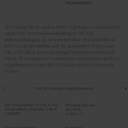
för sociala medier och analysera vår trafik. Vi
PRENUMERERA
vidarebefordrar även sådana identifierare och annan
information från din enhet till de sociala medier och
annons- och analysföretag som vi samarbetar med.
QX Förlag AB är, sedan 1995, regnbågs-communityts
Dessa kan i sin tur kombinera informationen med annan
egen röst med månadstidningen QX och
information som du har tillhandahållit eller som de har
nyhetstidningen qx.se som bevakar det samhälle vi
samlat in när du har använt deras tjänster. Du godkänner
lever i och den kultur och de människor vi bryr oss
våra cookies vid fortsatt användande av vår webbplats.
om. I QX Shop finns en mängd identitetsstärkande
varor. Vi arrangerar i samarbete med andra aktörer
regelbundet event där QX-Galan utgör kronan på
verket.
Följ QX-Sveriges Regnbågsmedia
QX Förlag AB Box 17 218, S-104
Ansvarig utgivare
62 Stockholm, Sweden. +46-8
Jon Voss
7203001
jon@qx.se
Annonsförsäljning
Redaktion