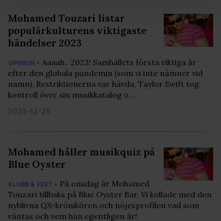
och annonserna till användarna, tillhandahålla funktioner
Mohamed Touzari listar
för sociala medier och analysera vår trafik. Vi
populärkulturens viktigaste
vidarebefordrar även sådana identifierare och annan
händelser 2023
information från din enhet till de sociala medier och
annons- och analysföretag som vi samarbetar med.
Aaaah.. 2023! Samhällets första riktiga år
OPINION •
Dessa kan i sin tur kombinera informationen med annan
efter den globala pandemin (som vi inte nämner vid
information som du har tillhandahållit eller som de har
namn). Restriktionerna var hävda, Taylor Swift tog
samlat in när du har använt deras tjänster. Du godkänner
kontroll över sin musikkatalog o…
våra cookies vid fortsatt användande av vår webbplats.
2023-12-25
Mohamed håller musikquiz på
Blue Oyster
På onsdag är Mohamed
KLUBB & FEST •
Touzari tillbaks på Blue Oyster Bar. Vi kollade med den
nyblivna QX-krönikören och nöjesprofilen vad som
väntas och vem han egentligen är!