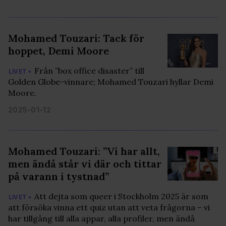
Mohamed Touzari: Tack för
hoppet, Demi Moore
Från ”box office disaster” till
LIVET •
Golden Globe-vinnare; Mohamed Touzari hyllar Demi
Moore.
2025-01-12
Mohamed Touzari: ”Vi har allt,
men ändå står vi där och tittar
på varann i tystnad”
Att dejta som queer i Stockholm 2025 är som
LIVET •
att försöka vinna ett quiz utan att veta frågorna – vi
har tillgång till alla appar, alla profiler, men ändå