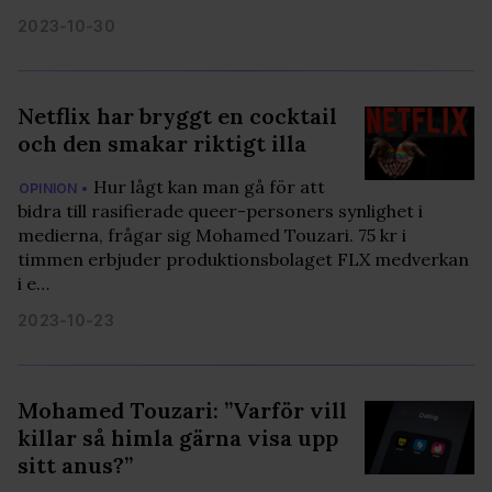
2023-10-30
Netflix har bryggt en cocktail
och den smakar riktigt illa
Hur lågt kan man gå för att
OPINION •
bidra till rasifierade queer-personers synlighet i
medierna, frågar sig Mohamed Touzari. 75 kr i
timmen erbjuder produktionsbolaget FLX medverkan
i e…
2023-10-23
Mohamed Touzari: ”Varför vill
killar så himla gärna visa upp
sitt anus?”