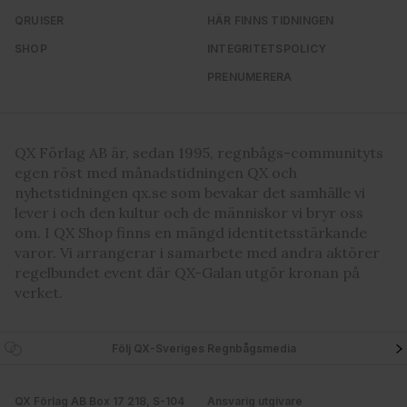
QRUISER
HÄR FINNS TIDNINGEN
SHOP
INTEGRITETSPOLICY
PRENUMERERA
QX Förlag AB är, sedan 1995, regnbågs-communityts
egen röst med månadstidningen QX och
nyhetstidningen qx.se som bevakar det samhälle vi
lever i och den kultur och de människor vi bryr oss
om. I QX Shop finns en mängd identitetsstärkande
varor. Vi arrangerar i samarbete med andra aktörer
regelbundet event där QX-Galan utgör kronan på
verket.
Följ QX-Sveriges Regnbågsmedia
QX Förlag AB Box 17 218, S-104
Ansvarig utgivare