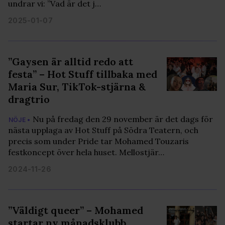
undrar vi: ”Vad är det j…
2025-01-07
”Gaysen är alltid redo att
festa” – Hot Stuff tillbaka med
Maria Sur, TikTok-stjärna &
dragtrio
Nu på fredag den 29 november är det dags för
NÖJE •
nästa upplaga av Hot Stuff på Södra Teatern, och
precis som under Pride tar Mohamed Touzaris
festkoncept över hela huset. Mellostjär…
2024-11-26
”Väldigt queer” – Mohamed
startar ny månadsklubb