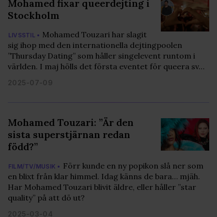
Mohamed fixar queerdejting i
Stockholm
Mohamed Touzari har slagit
LIVSSTIL •
sig ihop med den internationella dejtingpoolen
”Thursday Dating” som håller singelevent runtom i
världen. I maj hölls det första eventet för queera sv…
2025-07-09
Mohamed Touzari: ”Är den
sista superstjärnan redan
född?”
Förr kunde en ny popikon slå ner som
FILM/TV/MUSIK •
en blixt från klar himmel. Idag känns de bara… mjäh.
Har Mohamed Touzari blivit äldre, eller håller ”star
quality” på att dö ut?
2025-03-04