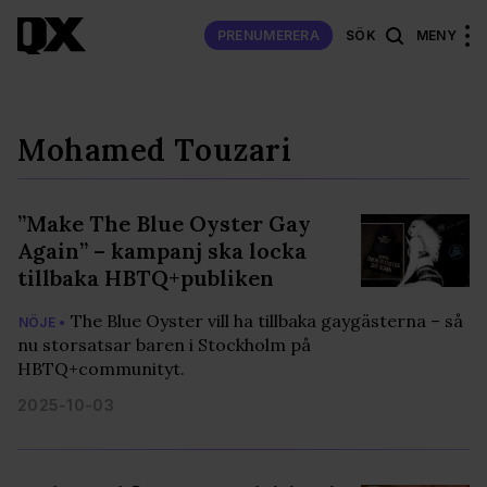
PRENUMERERA
SÖK
MENY
Mohamed Touzari
”Make The Blue Oyster Gay
Again” – kampanj ska locka
tillbaka HBTQ+publiken
The Blue Oyster vill ha tillbaka gaygästerna – så
NÖJE •
nu storsatsar baren i Stockholm på
HBTQ+communityt.
2025-10-03