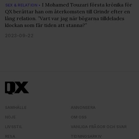
I Mohamed Touzari första krönika för
SEX & RELATION •
QX berättar han om återkomsten till Grindr efter en
lång relation. ”Vart var jag när bögarna tilldelades
klockan som får tiden att stanna?”
2023-09-22
SAMHÄLLE
ANNONSERA
NÖJE
OM OSS
LIVSSTIL
VANLIGA FRÅGOR OCH SVAR
RESA
TIDNINGSARKIV