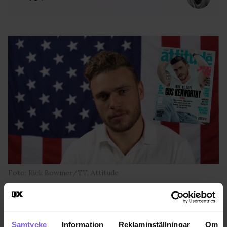
Foto: Rick Bowmer/TT, Attitude
Publicerad 2023-09-21
Samtycke
Information
Reklaminställningar
Om