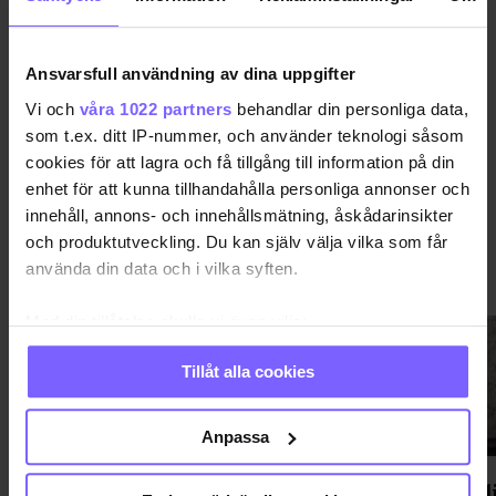
GUS KENWORTHY
Ansvarsfull användning av dina uppgifter
DELA DEN HÄR ARTIKELN
Vi och
våra 1022 partners
behandlar din personliga data,
som t.ex. ditt IP-nummer, och använder teknologi såsom
cookies för att lagra och få tillgång till information på din
enhet för att kunna tillhandahålla personliga annonser och
innehåll, annons- och innehållsmätning, åskådarinsikter
och produktutveckling. Du kan själv välja vilka som får
använda din data och i vilka syften.
SEX & RELATION
VISA MER SEX & RELATION
Med din tillåtelse skulle vi även vilja:
Samla in information om din geografiska plats
Tillåt alla cookies
som kan ha en noggrannhet på upp till flera meter
Identifiera din enhet genom att aktivt skanna den
för specifika kännetecken (fingeravtryck)
Anpassa
Ta reda på mer om hur dina personliga uppgifter
Efter 40 år – politiker vill öppna
Ny stud
behandlas och ställ in dina preferenser i
detaljsektionen
.