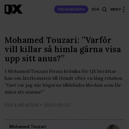
PRENUMERERA
SÖK
MENY
Mohamed Touzari: ”Varför
vill killar så himla gärna visa
upp sitt anus?”
I Mohamed Touzari första krönika för QX berättar
han om återkomsten till Grindr efter en lång relation.
”Vart var jag när bögarna tilldelades klockan som får
tiden att stanna?”
SEX & RELATION
2023-09-22
Mohamed Touzari