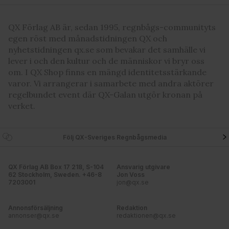
QX Förlag AB är, sedan 1995, regnbågs-communityts
egen röst med månadstidningen QX och
nyhetstidningen qx.se som bevakar det samhälle vi
lever i och den kultur och de människor vi bryr oss
om. I QX Shop finns en mängd identitetsstärkande
varor. Vi arrangerar i samarbete med andra aktörer
regelbundet event där QX-Galan utgör kronan på
verket.
Följ QX-Sveriges Regnbågsmedia
QX Förlag AB Box 17 218, S-104
Ansvarig utgivare
62 Stockholm, Sweden. +46-8
Jon Voss
7203001
jon@qx.se
Annonsförsäljning
Redaktion
annonser@qx.se
redaktionen@qx.se