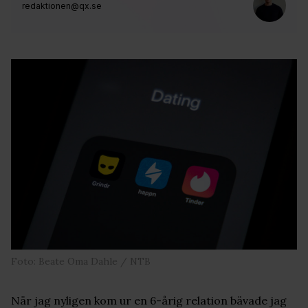
redaktionen@qx.se
Foto: Beate Oma Dahle / NTB
När jag nyligen kom ur en 6-årig relation bävade jag