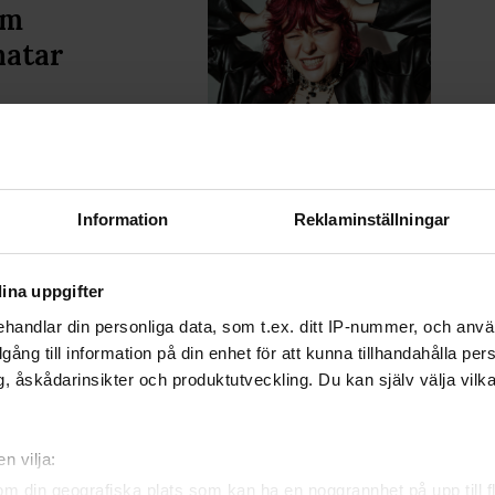
om
hatar
r hon skapat
 släppte Karin
a till alla män
Information
Reklaminställningar
ina uppgifter
handlar din personliga data, som t.ex. ditt IP-nummer, och anv
illgång till information på din enhet för att kunna tillhandahålla pe
ovenien
, åskådarinsikter och produktutveckling. Du kan själv välja vilk
nej till att
n. Över 60% sa
n vilja:
om din geografiska plats som kan ha en noggrannhet på upp till f