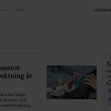
LOGGA I
HOP
PRIDE
S
omstol:
Få
ruktning är
sa
G
ien har slagit
de kvinnor och
erad befruktning