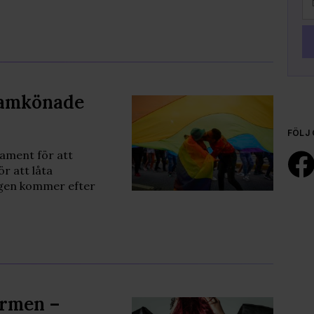
 samkönade
FÖLJ 
lament för att
r att låta
ngen kommer efter
ormen –