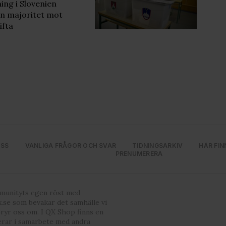
ng i Slovenien
en majoritet mot
ifta
OSS
VANLIGA FRÅGOR OCH SVAR
TIDNINGSARKIV
HÄR FIN
PRENUMERERA
mmunityts egen röst med
.se som bevakar det samhälle vi
bryr oss om. I QX Shop finns en
erar i samarbete med andra