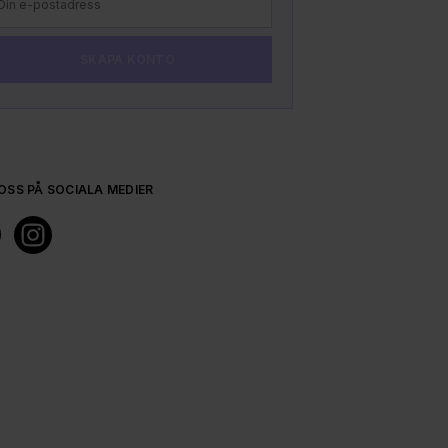
SKAPA KONTO
VERFIE
TILL 
OSS PÅ SOCIALA MEDIER