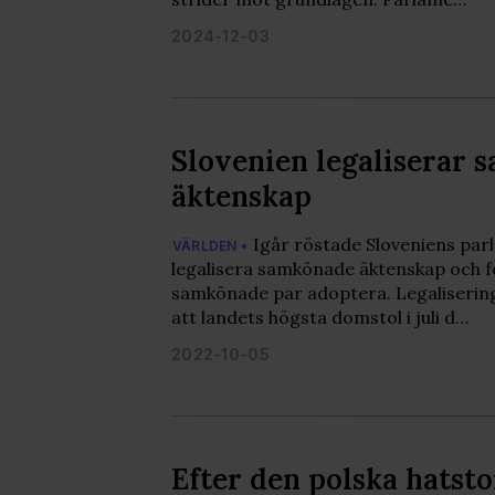
2024-12-03
Slovenien legaliserar
äktenskap
Igår röstade Sloveniens par
VÄRLDEN •
legalisera samkönade äktenskap och fö
samkönade par adoptera. Legaliseri
att landets högsta domstol i juli d…
2022-10-05
Efter den polska hatst