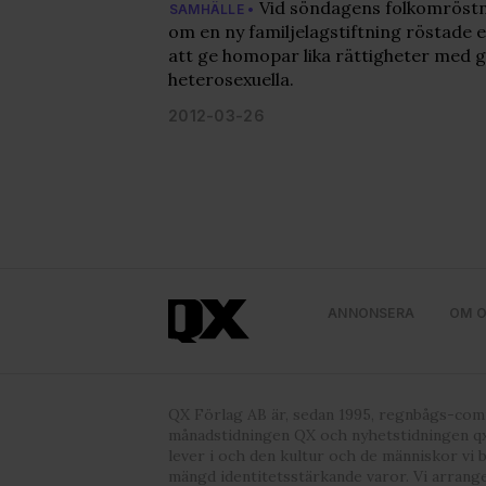
Vid söndagens folkomröstni
SAMHÄLLE •
om en ny familjelagstiftning röstade 
att ge homopar lika rättigheter med g
heterosexuella.
2012-03-26
ANNONSERA
OM 
QX Förlag AB är, sedan 1995, regnbågs-co
månadstidningen QX och nyhetstidningen qx
lever i och den kultur och de människor vi 
mängd identitetsstärkande varor. Vi arrang