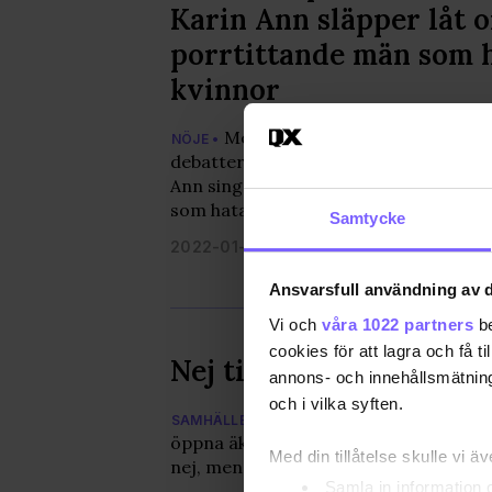
Karin Ann släpper låt 
porrtittande män som 
kvinnor
Med sin djärva queera musik ha
NÖJE •
debatter runt om i Östeuropa. Nyligen
Ann singeln “looking at porn” – en käng
som hatar kvinnor.
Samtycke
2022-01-29
Ansvarsfull användning av d
Vi och
våra 1022 partners
be
cookies för att lagra och få t
Nej till äktenskap i Sl
annons- och innehållsmätning
och i vilka syften.
Ännu ett EU-land har röstat 
SAMHÄLLE •
öppna äktenskapet för par oavsett kö
Med din tillåtelse skulle vi äve
nej, men valdeltagandet var lågt.
Samla in information 