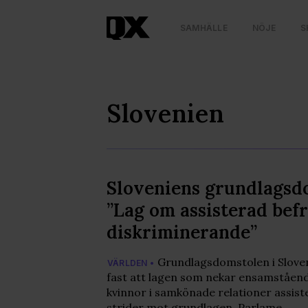
SAMHÄLLE
NÖJE
S
Slovenien
Sloveniens grundlagsd
”Lag om assisterad bef
diskriminerande”
Grundlagsdomstolen i Sloven
VÄRLDEN •
fast att lagen som nekar ensamståen
kvinnor i samkönade relationer assist
strider mot grundlagen. Parlame…