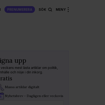
N
PRENUMERERA
SÖK
MENY
Välkommen
Tillbaka
igna upp
Kod skick
Tack för att du sign
 veckans mest lästa artiklar om politik,
nyhetsbrev!
mhälle och nöje i din inkorg.
Fyll i koden vi skicka
ratis
Massa artiklar digitalt
Koden är giltig i
15m
Fick du inget mejl?
S
Nyhetsbrev - Dagligen eller veckovis