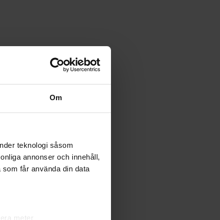
Om
änder teknologi såsom
rsonliga annonser och innehåll,
a som får använda din data
lera meter