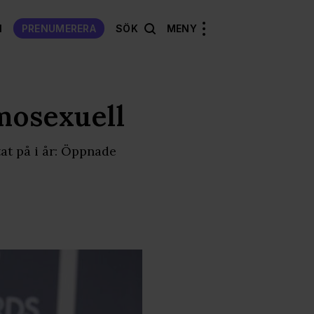
N
PRENUMERERA
SÖK
MENY
mosexuell
tat på i år: Öppnade