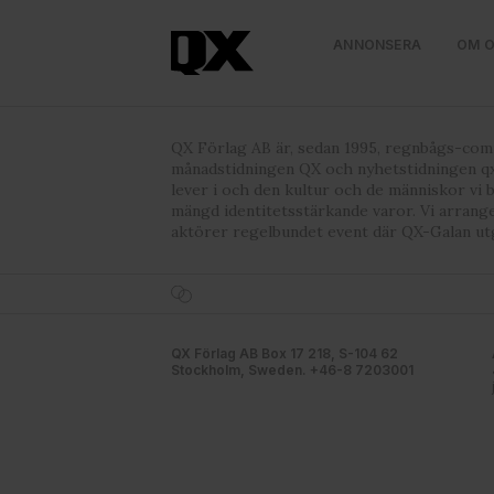
ANNONSERA
OM 
QX Förlag AB är, sedan 1995, regnbågs-co
månadstidningen QX och nyhetstidningen qx
lever i och den kultur och de människor vi 
mängd identitetsstärkande varor. Vi arrang
aktörer regelbundet event där QX-Galan ut
QX Förlag AB Box 17 218, S-104 62
Stockholm, Sweden. +46-8 7203001