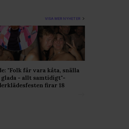
VISA MER NYHETER
e: "Folk får vara kåta, snälla
Loui Sand om
 glada - allt samtidigt"-
och sa: ”Jag ä
erklädesfesten firar 18