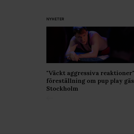
NYHETER
 sig" - över
"Väckt aggressiva reaktioner"
sräd mot
föreställning om pup play gäs
jdzjan
Stockholm