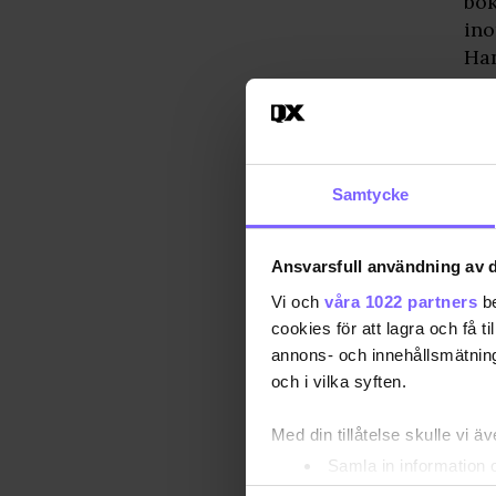
bok
ino
Han
att
kän
han
”Ja
lyc
Samtycke
Det
av 
Ansvarsfull användning av d
fli
Vi och
våra 1022 partners
be
cookies för att lagra och få t
annons- och innehållsmätning
och i vilka syften.
Med din tillåtelse skulle vi äve
Samla in information 
Identifiera din enhet 