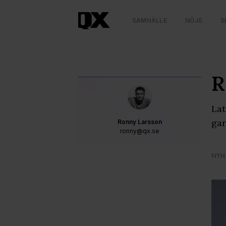
SAMHÄLLE
NÖJE
S
R
Lat
gar
Ronny Larsson
ronny@qx.se
NYH