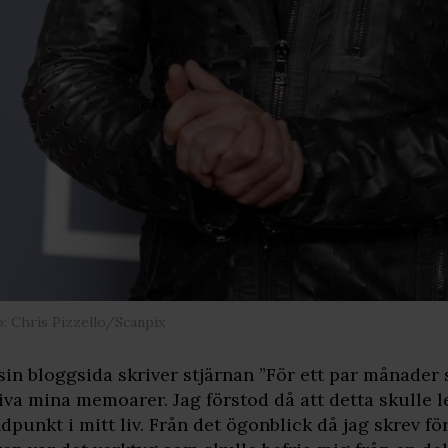
: Chris Pizzello/Scanpix
sin bloggsida skriver stjärnan ”För ett par månader 
iva mina memoarer. Jag förstod då att detta skulle l
dpunkt i mitt liv. Från det ögonblick då jag skrev fö