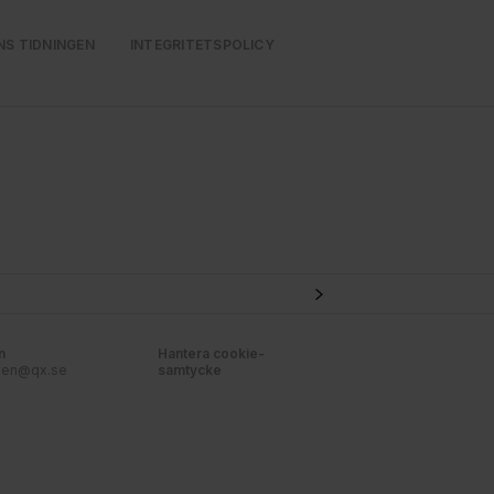
NS TIDNINGEN
INTEGRITETSPOLICY
n
Hantera cookie-
nen@qx.se
samtycke