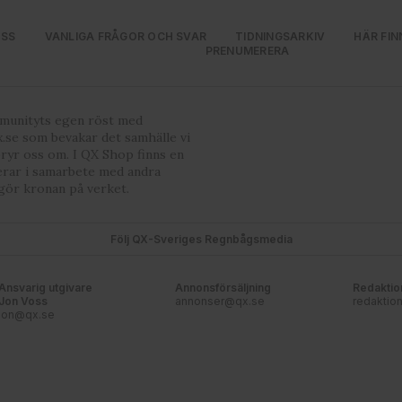
OSS
VANLIGA FRÅGOR OCH SVAR
TIDNINGSARKIV
HÄR FIN
PRENUMERERA
mmunityts egen röst med
.se som bevakar det samhälle vi
bryr oss om. I QX Shop finns en
erar i samarbete med andra
gör kronan på verket.
Följ QX-Sveriges Regnbågsmedia
Ansvarig utgivare
Annonsförsäljning
Redaktio
Jon Voss
annonser@qx.se
redaktio
jon@qx.se