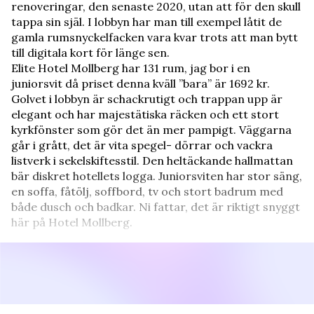
renoveringar, den senaste 2020, utan att för den skull
tappa sin själ. I lobbyn har man till exempel låtit de
gamla rumsnyckelfacken vara kvar trots att man bytt
till digitala kort för länge sen.
Elite Hotel Mollberg har 131 rum, jag bor i en
juniorsvit då priset denna kväll ”bara” är 1692 kr.
Golvet i lobbyn är schackrutigt och trappan upp är
elegant och har majestätiska räcken och ett stort
kyrkfönster som gör det än mer pampigt. Väggarna
går i grått, det är vita spegel- dörrar och vackra
listverk i sekelskiftesstil. Den heltäckande hallmattan
bär diskret hotellets logga. Juniorsviten har stor säng,
en soffa, fåtölj, soffbord, tv och stort badrum med
både dusch och badkar. Ni fattar, det är riktigt snyggt
här på Hotel Mollberg.