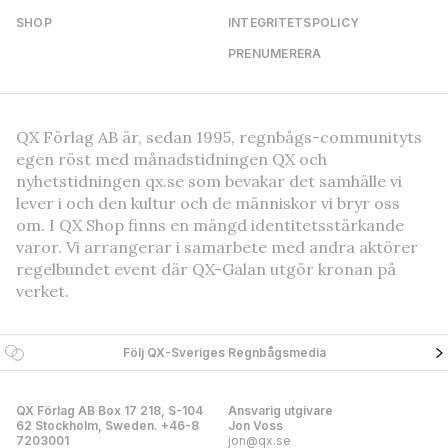
SHOP
INTEGRITETSPOLICY
PRENUMERERA
QX Förlag AB är, sedan 1995, regnbågs-communityts
egen röst med månadstidningen QX och
nyhetstidningen qx.se som bevakar det samhälle vi
lever i och den kultur och de människor vi bryr oss
om. I QX Shop finns en mängd identitetsstärkande
varor. Vi arrangerar i samarbete med andra aktörer
regelbundet event där QX-Galan utgör kronan på
verket.
Följ QX-Sveriges Regnbågsmedia
QX Förlag AB Box 17 218, S-104
Ansvarig utgivare
62 Stockholm, Sweden. +46-8
Jon Voss
7203001
jon@qx.se