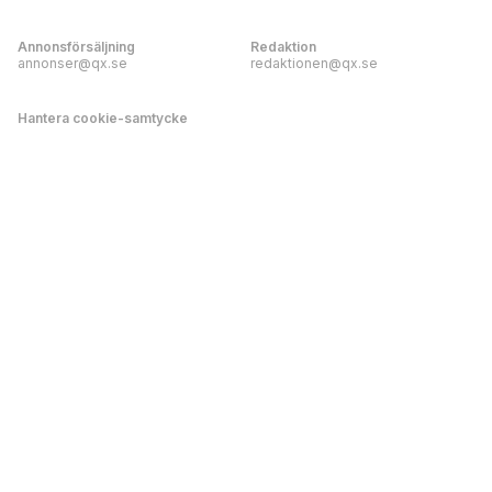
Annonsförsäljning
Redaktion
annonser@qx.se
redaktionen@qx.se
Hantera cookie-samtycke