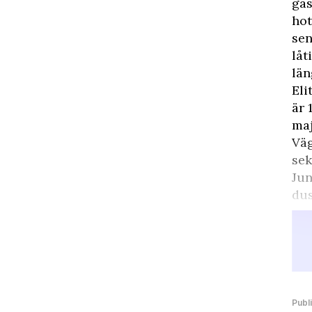
gäs
hot
sen
låt
län
Eli
är 
maj
Väg
sek
Jun
dus
Publ