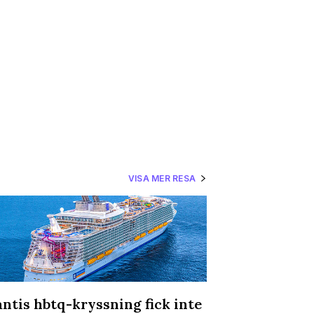
VISA MER RESA
antis hbtq-kryssning fick inte
En roadtrip -