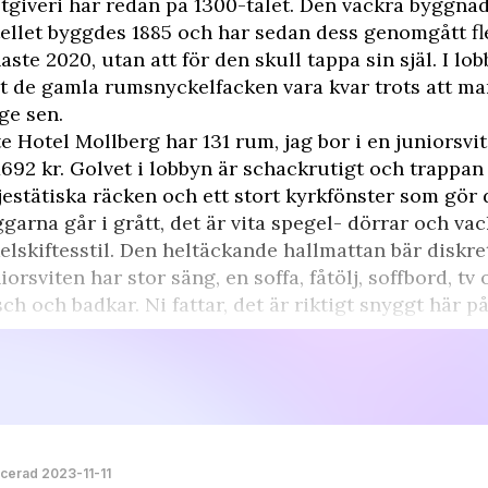
tgiveri här redan på 1300-talet. Den vackra byggn
ellet byggdes 1885 och har sedan dess genomgått fl
aste 2020, utan att för den skull tappa sin själ. I l
it de gamla rumsnyckelfacken vara kvar trots att man 
ge sen.
te Hotel Mollberg har 131 rum, jag bor i en juniorsvit
1692 kr. Golvet i lobbyn är schackrutigt och trappan
estätiska räcken och ett stort kyrkfönster som gör
garna går i grått, det är vita spegel- dörrar och vack
elskiftesstil. Den heltäckande hallmattan bär diskre
iorsviten har stor säng, en soffa, fåtölj, soffbord, 
ch och badkar. Ni fattar, det är riktigt snyggt här p
icerad 2023-11-11