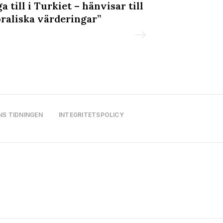
a till i Turkiet – hänvisar till
& Prideparade
raliska värderingar”
NS TIDNINGEN
INTEGRITETSPOLICY