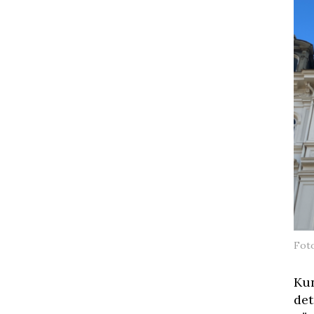
Fot
Kun
det