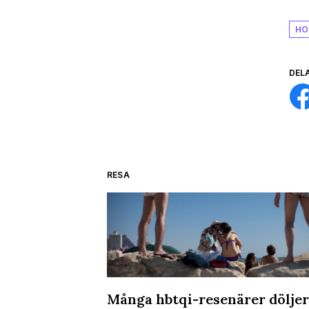
HO
DEL
RESA
ckholm 2026 –
Många hbtqi-resenärer döljer