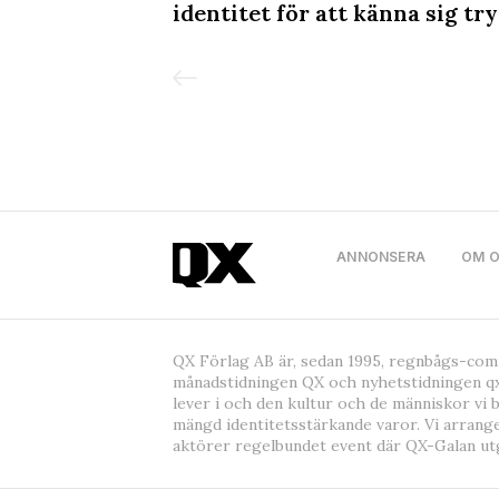
bs & LGBTQ+
identitet för att känna sig tr
y QX
ANNONSERA
OM 
QX Förlag AB är, sedan 1995, regnbågs-co
månadstidningen QX och nyhetstidningen qx
lever i och den kultur och de människor vi 
mängd identitetsstärkande varor. Vi arrang
aktörer regelbundet event där QX-Galan ut