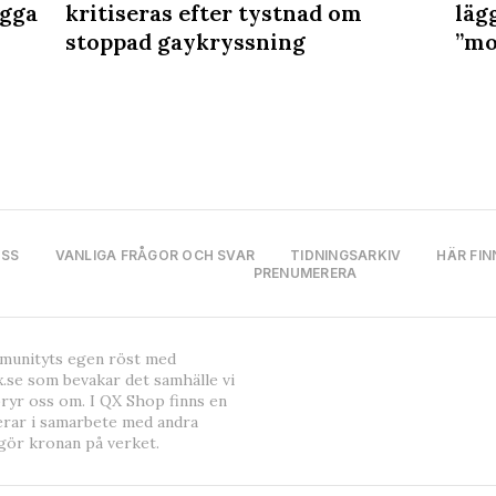
ygga
kritiseras efter tystnad om
lägg
stoppad gaykryssning
”mo
OSS
VANLIGA FRÅGOR OCH SVAR
TIDNINGSARKIV
HÄR FIN
PRENUMERERA
mmunityts egen röst med
.se som bevakar det samhälle vi
bryr oss om. I QX Shop finns en
erar i samarbete med andra
gör kronan på verket.