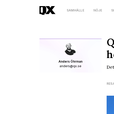
SAMHÄLLE
NÖJE
S
Q
h
Anders Öhrman
anders@qx.se
Det
RES