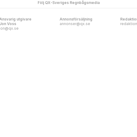
Följ QX-Sveriges Regnbågsmedia
Ansvarig utgivare
Annonsförsäljning
Redaktio
Jon Voss
annonser@qx.se
redaktio
jon@qx.se