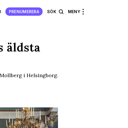
N
PRENUMERERA
SÖK
MENY
s äldsta
 Mollberg i Helsingborg.