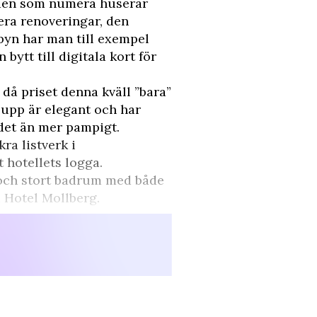
aden som numera huserar
era renoveringar, den
obbyn har man till exempel
bytt till digitala kort för
 då priset denna kväll ”bara”
 upp är elegant och har
 det än mer pampigt.
ra listverk i
t hotellets logga.
tv och stort badrum med både
å Hotel Mollberg.