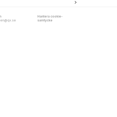
n
Hantera cookie-
nen@qx.se
samtycke