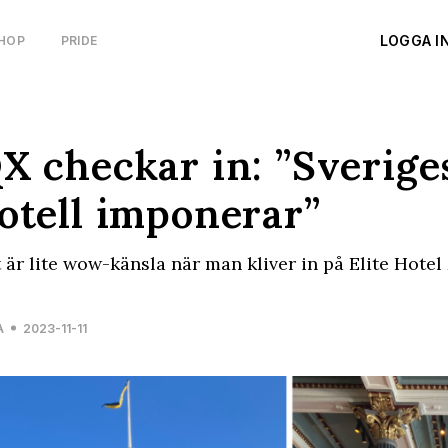
LOGGA I
HOP
PRIDE
X checkar in: ”Sverige
otell imponerar”
 är lite wow-känsla när man kliver in på Elite Hotel
A
2023-11-11