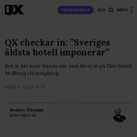
PRENUMERERA
SÖK
MENY
QX checkar in: ”Sveriges
äldsta hotell imponerar”
Det är lite wow-känsla när man kliver in på Elite Hotel
Mollberg i Helsingborg.
RESA
2023-11-11
Anders Öhrman
anders@qx.se