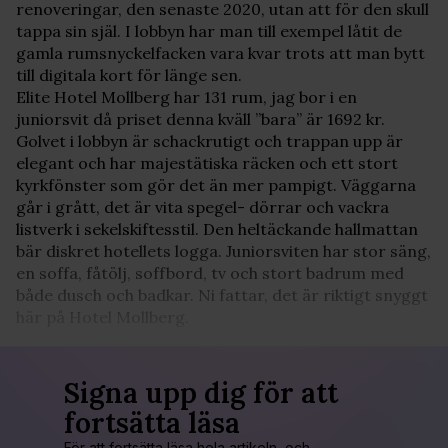
renoveringar, den senaste 2020, utan att för den skull
tappa sin själ. I lobbyn har man till exempel låtit de
gamla rumsnyckelfacken vara kvar trots att man bytt
till digitala kort för länge sen.
Elite Hotel Mollberg har 131 rum, jag bor i en
juniorsvit då priset denna kväll ”bara” är 1692 kr.
Golvet i lobbyn är schackrutigt och trappan upp är
elegant och har majestätiska räcken och ett stort
kyrkfönster som gör det än mer pampigt. Väggarna
går i grått, det är vita spegel- dörrar och vackra
listverk i sekelskiftesstil. Den heltäckande hallmattan
bär diskret hotellets logga. Juniorsviten har stor säng,
en soffa, fåtölj, soffbord, tv och stort badrum med
både dusch och badkar. Ni fattar, det är riktigt snyggt
här på Hotel Mollberg.
Signa upp dig för att
fortsätta läsa
För att fortsätta läsa hela artikeln, och