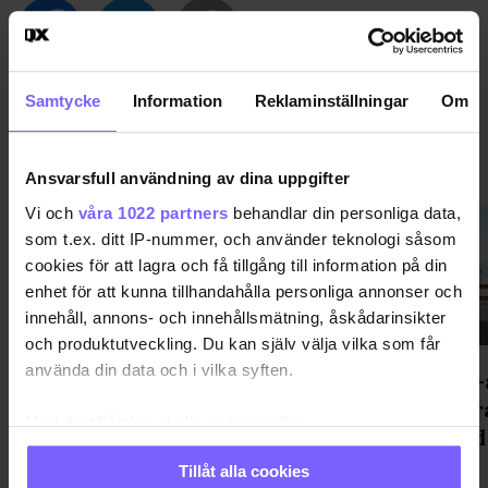
Samtycke
Information
Reklaminställningar
Om
RESA
VISA MER RESA
Ansvarsfull användning av dina uppgifter
Vi och
våra 1022 partners
behandlar din personliga data,
som t.ex. ditt IP-nummer, och använder teknologi såsom
cookies för att lagra och få tillgång till information på din
enhet för att kunna tillhandahålla personliga annonser och
innehåll, annons- och innehållsmätning, åskådarinsikter
och produktutveckling. Du kan själv välja vilka som får
använda din data och i vilka syften.
Många hbtqi-resenärer döljer sin
Trump-a
identitet för att känna sig trygga
kritiser
Med din tillåtelse skulle vi även vilja:
stoppad
Samla in information om din geografiska plats
Tillåt alla cookies
som kan ha en noggrannhet på upp till flera meter