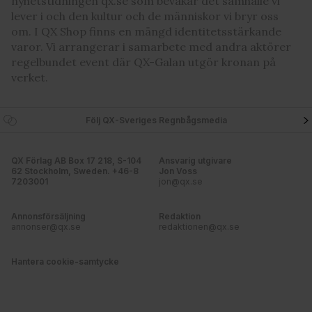
nyhetstidningen qx.se som bevakar det samhälle vi
lever i och den kultur och de människor vi bryr oss
om. I QX Shop finns en mängd identitetsstärkande
varor. Vi arrangerar i samarbete med andra aktörer
regelbundet event där QX-Galan utgör kronan på
verket.
Följ QX-Sveriges Regnbågsmedia
QX Förlag AB Box 17 218, S-104
Ansvarig utgivare
62 Stockholm, Sweden. +46-8
Jon Voss
7203001
jon@qx.se
Annonsförsäljning
Redaktion
annonser@qx.se
redaktionen@qx.se
Hantera cookie-samtycke