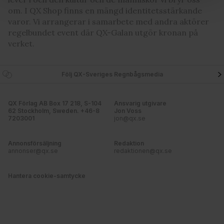
och annonserna till användarna, tillhandahålla funktioner
om. I QX Shop finns en mängd identitetsstärkande
för sociala medier och analysera vår trafik. Vi
varor. Vi arrangerar i samarbete med andra aktörer
vidarebefordrar även sådana identifierare och annan
regelbundet event där QX-Galan utgör kronan på
verket.
information från din enhet till de sociala medier och
annons- och analysföretag som vi samarbetar med.
Dessa kan i sin tur kombinera informationen med annan
Följ QX-Sveriges Regnbågsmedia
information som du har tillhandahållit eller som de har
samlat in när du har använt deras tjänster. Du godkänner
våra cookies vid fortsatt användande av vår webbplats.
QX Förlag AB Box 17 218, S-104
Ansvarig utgivare
62 Stockholm, Sweden. +46-8
Jon Voss
7203001
jon@qx.se
Annonsförsäljning
Redaktion
annonser@qx.se
redaktionen@qx.se
Hantera cookie-samtycke