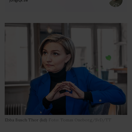
jon@qx.se
Ebba Busch Thor (kd)
Foto: Tomas Oneborg/SvD/TT