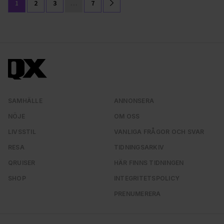
1
2
3
…
7
SAMHÄLLE
ANNONSERA
NÖJE
OM OSS
LIVSSTIL
VANLIGA FRÅGOR OCH SVAR
RESA
TIDNINGSARKIV
QRUISER
HÄR FINNS TIDNINGEN
SHOP
INTEGRITETSPOLICY
PRENUMERERA