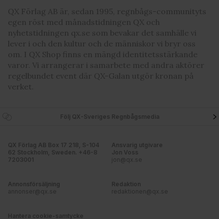
QX Förlag AB är, sedan 1995, regnbågs-communityts
egen röst med månadstidningen QX och
nyhetstidningen qx.se som bevakar det samhälle vi
lever i och den kultur och de människor vi bryr oss
om. I QX Shop finns en mängd identitetsstärkande
varor. Vi arrangerar i samarbete med andra aktörer
regelbundet event där QX-Galan utgör kronan på
verket.
Följ QX-Sveriges Regnbågsmedia
QX Förlag AB Box 17 218, S-104
Ansvarig utgivare
62 Stockholm, Sweden. +46-8
Jon Voss
7203001
jon@qx.se
Annonsförsäljning
Redaktion
annonser@qx.se
redaktionen@qx.se
Hantera cookie-samtycke