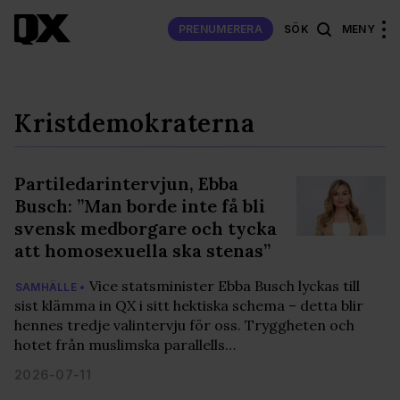
PRENUMERERA
SÖK
MENY
Kristdemokraterna
Partiledarintervjun, Ebba
Busch: ”Man borde inte få bli
svensk medborgare och tycka
att homosexuella ska stenas”
Vice statsminister Ebba Busch lyckas till
SAMHÄLLE •
sist klämma in QX i sitt hektiska schema – detta blir
hennes tredje valintervju för oss. Tryggheten och
hotet från muslimska parallells…
2026-07-11