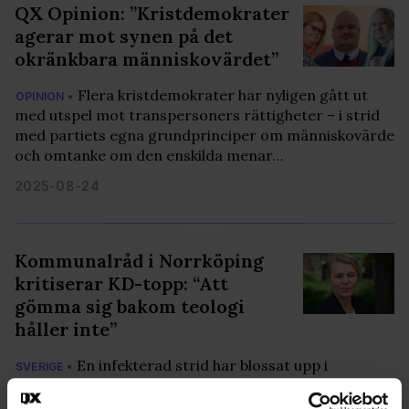
QX Opinion: ”Kristdemokrater
agerar mot synen på det
okränkbara människovärdet”
Flera kristdemokrater har nyligen gått ut
OPINION •
med utspel mot transpersoners rättigheter – i strid
med partiets egna grundprinciper om människovärde
och omtanke om den enskilda menar…
2025-08-24
Kommunalråd i Norrköping
kritiserar KD-topp: “Att
gömma sig bakom teologi
håller inte”
En infekterad strid har blossat upp i
SVERIGE •
Norrköping efter att Eva-Britt Sjöberg (KD), vice
ordförande i kommunfullmäktige, delat ett inlägg