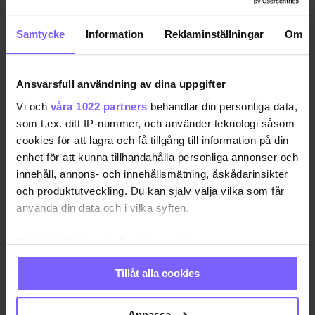
med kritiserade uttalanden om homosexuel…
Samtycke
Information
Reklaminställningar
Om
2025-06-04
Ansvarsfull användning av dina uppgifter
Evin Incir (s) om
Vi och
våra 1022 partners
behandlar din personliga data,
Sverigedemokraterna i EU
som t.ex. ditt IP-nummer, och använder teknologi såsom
idag: ”oförsvarligt att inte stå
cookies för att lagra och få tillgång till information på din
upp för hbtqia+personer”
enhet för att kunna tillhandahålla personliga annonser och
När danska och finska konservativa
innehåll, annons- och innehållsmätning, åskådarinsikter
VÄRLDEN •
nationalister röstade för att inkludera
och produktutveckling. Du kan själv välja vilka som får
hbtqia+personer i EU-skrivningar om diskriminering
använda din data och i vilka syften.
och gå emot sin partigrupp ECR, valde
Sverigedemokr…
Med din tillåtelse skulle vi även vilja:
2024-10-23
Samla in information om din geografiska plats
Tillåt alla cookies
som kan ha en noggrannhet på upp till flera meter
Identifiera din enhet genom att aktivt skanna den
för specifika kännetecken (fingeravtryck)
Anpassa