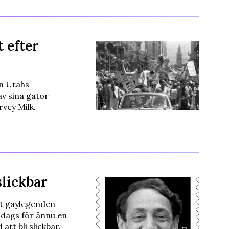
 efter
en Utahs
v sina gator
vey Milk.
slickbar
tt gaylegenden
 dags för ännu en
tt bli slickbar.