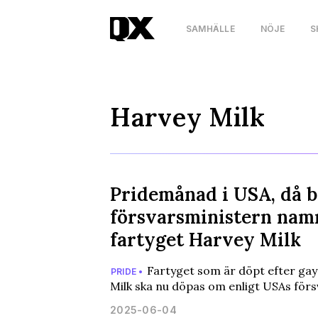
SAMHÄLLE
NÖJE
S
Harvey Milk
Pridemånad i USA, då 
försvarsministern nam
fartyget Harvey Milk
Fartyget som är döpt efter gay
PRIDE •
Milk ska nu döpas om enligt USAs förs
2025-06-04