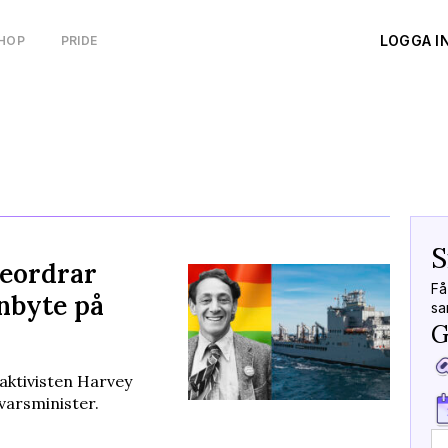
LOGGA I
HOP
PRIDE
S
beordrar
Få
nbyte på
sa
G
aktivisten Harvey
varsminister.