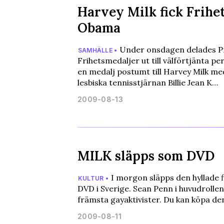
Harvey Milk fick Frihe
Obama
Under onsdagen delades P
SAMHÄLLE •
Frihetsmedaljer ut till välförtjänta per
en medalj postumt till Harvey Milk m
lesbiska tennisstjärnan Billie Jean K…
2009-08-13
MILK släpps som DVD
I morgon släpps den hyllade
KULTUR •
DVD i Sverige. Sean Penn i huvudrolle
främsta gayaktivister. Du kan köpa de
2009-08-11