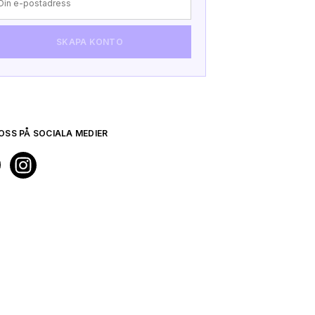
SKAPA KONTO
VERFIE
TILL 
OSS PÅ SOCIALA MEDIER