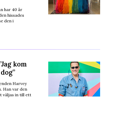
an har 40 år
 den hissades
e den i
”Jag kom
 dog”
genden Harvey
us. Han var den
äljas in till ett