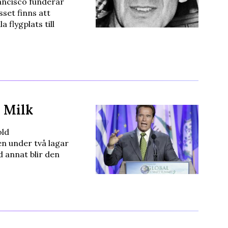
ancisco funderar
set finns att
 flygplats till
 Milk
old
n under två lagar
 annat blir den