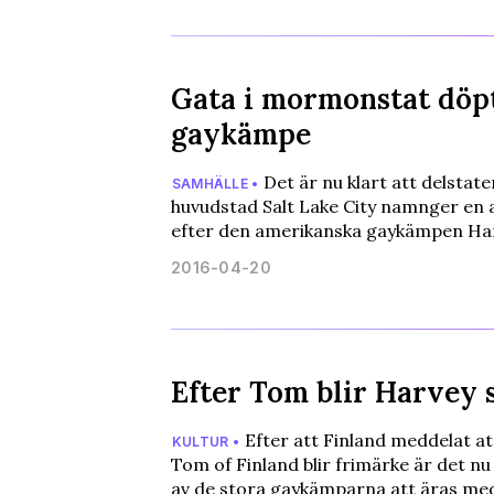
Gata i mormonstat döpt
gaykämpe
Det är nu klart att delstat
SAMHÄLLE •
huvudstad Salt Lake City namnger en a
efter den amerikanska gaykämpen Har
2016-04-20
Efter Tom blir Harvey 
Efter att Finland meddelat a
KULTUR •
Tom of Finland blir frimärke är det nu
av de stora gaykämparna att äras med a