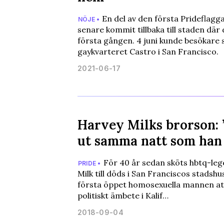
En del av den första Prideflagg
NÖJE •
senare kommit tillbaka till staden där
första gången. 4 juni kunde besökare s
gaykvarteret Castro i San Francisco.
2021-06-17
Harvey Milks brorson: 
ut samma natt som han
För 40 år sedan sköts hbtq-le
PRIDE •
Milk till döds i San Franciscos stadsh
första öppet homosexuella mannen att v
politiskt ämbete i Kalif…
2018-09-04