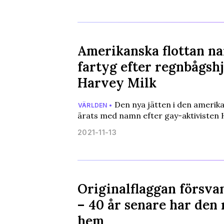
Amerikanska flottan n
fartyg efter regnbågsh
Harvey Milk
Den nya jätten i den amerika
VÄRLDEN •
ärats med namn efter gay-aktivisten 
2021-11-13
Originalflaggan försva
– 40 år senare har den 
hem