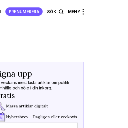
N
PRENUMERERA
SÖK
MENY
Välkommen
Tillbaka
igna upp
Kod skick
Tack för att du sign
 veckans mest lästa artiklar om politik,
nyhetsbrev!
mhälle och nöje i din inkorg.
Fyll i koden vi skicka
ratis
Massa artiklar digitalt
Koden är giltig i
15m
Fick du inget mejl?
S
Nyhetsbrev - Dagligen eller veckovis