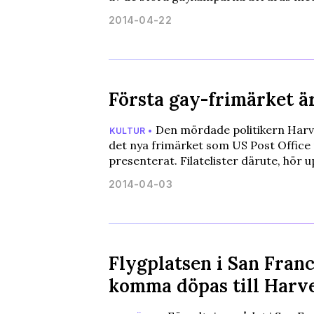
2014-04-22
Första gay-frimärket ä
Den mördade politikern Harv
KULTUR •
det nya frimärket som US Post Office 
presenterat. Filatelister därute, hör u
2014-04-03
Flygplatsen i San Fran
komma döpas till Harv