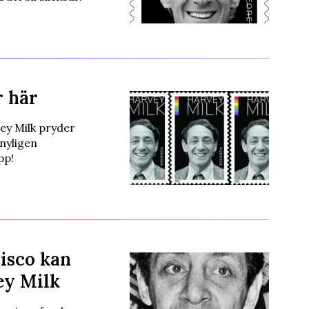
r här
ey Milk pryder
nyligen
pp!
cisco kan
ey Milk