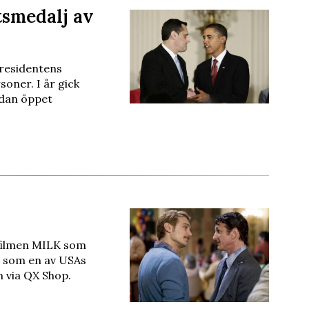
tsmedalj av
residentens
soner. I år gick
edan öppet
 filmen MILK som
n som en av USAs
n via QX Shop.