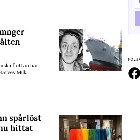
amnger
jälten
FÖLJ 
nska flottan har
Harvey Milk.
nn spårlöst
nu hittat