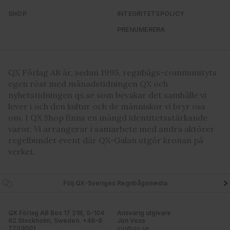
SHOP
INTEGRITETSPOLICY
PRENUMERERA
QX Förlag AB är, sedan 1995, regnbågs-communityts
egen röst med månadstidningen QX och
nyhetstidningen qx.se som bevakar det samhälle vi
lever i och den kultur och de människor vi bryr oss
om. I QX Shop finns en mängd identitetsstärkande
varor. Vi arrangerar i samarbete med andra aktörer
regelbundet event där QX-Galan utgör kronan på
verket.
Följ QX-Sveriges Regnbågsmedia
QX Förlag AB Box 17 218, S-104
Ansvarig utgivare
62 Stockholm, Sweden. +46-8
Jon Voss
7203001
jon@qx.se