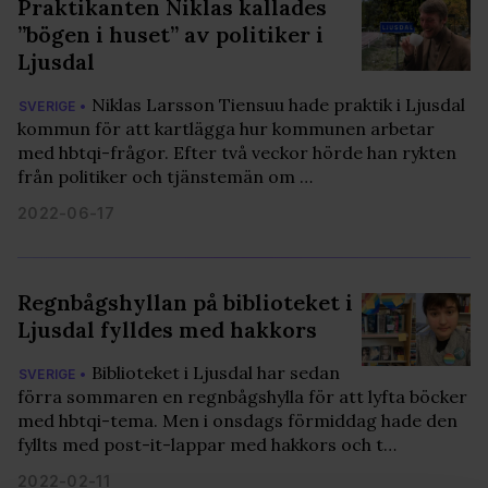
Praktikanten Niklas kallades
”bögen i huset” av politiker i
Ljusdal
Niklas Larsson Tiensuu hade praktik i Ljusdal
SVERIGE •
kommun för att kartlägga hur kommunen arbetar
med hbtqi-frågor. Efter två veckor hörde han rykten
från politiker och tjänstemän om …
2022-06-17
Regnbågshyllan på biblioteket i
Ljusdal fylldes med hakkors
Biblioteket i Ljusdal har sedan
SVERIGE •
förra sommaren en regnbågshylla för att lyfta böcker
med hbtqi-tema. Men i onsdags förmiddag hade den
fyllts med post-it-lappar med hakkors och t…
2022-02-11