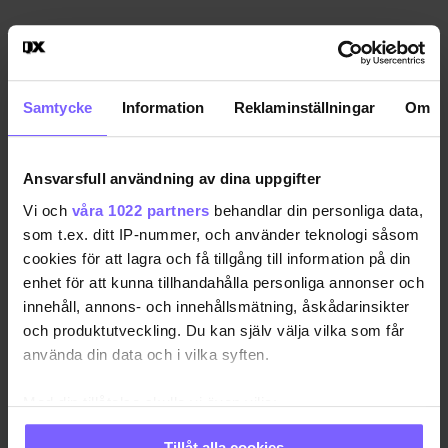
Första Pride i Loos: ”I byn har
alla utom en sagt ja till
Samtycke
Information
Reklaminställningar
Om
flaggning med
regnbågsflaggan”
Ansvarsfull användning av dina uppgifter
I Loos, i nordvästra Hälsingland, mellan
SVERIGE •
Ljusdal och Sveg, äger det första Loos Pride rum,
Vi och
våra 1022 partners
behandlar din personliga data,
med ett tiotal aktiviteter. Detta sker under
som t.ex. ditt IP-nummer, och använder teknologi såsom
Loosveckan 20-25 juli. Henrik Estander är…
cookies för att lagra och få tillgång till information på din
enhet för att kunna tillhandahålla personliga annonser och
2021-07-06
innehåll, annons- och innehållsmätning, åskådarinsikter
och produktutveckling. Du kan själv välja vilka som får
använda din data och i vilka syften.
Riksdagsledamoten Börje
”Bojan” Vestlund död
Med din tillåtelse skulle vi även vilja:
Samla in information om din geografiska plats
Under fredagen meddelades
LIVET •
Tillåt alla cookies