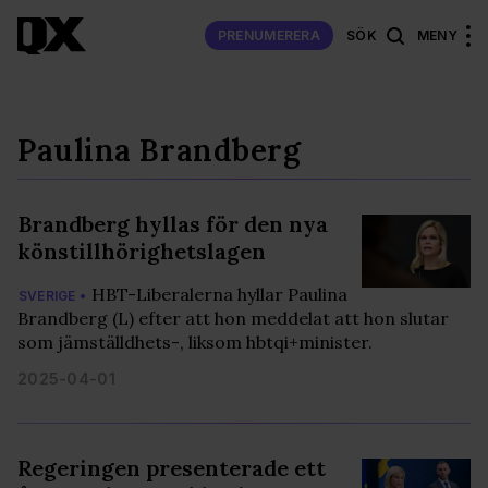
PRENUMERERA
SÖK
MENY
Paulina Brandberg
Brandberg hyllas för den nya
könstillhörighetslagen
HBT-Liberalerna hyllar Paulina
SVERIGE •
Brandberg (L) efter att hon meddelat att hon slutar
som jämställdhets-, liksom hbtqi+minister.
2025-04-01
Regeringen presenterade ett