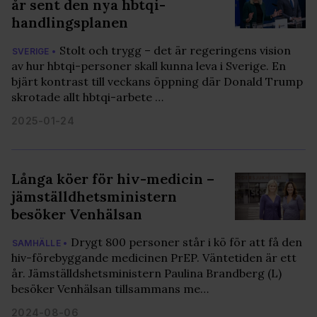
år sent den nya hbtqi-
handlingsplanen
Stolt och trygg – det är regeringens vision
SVERIGE •
av hur hbtqi-personer skall kunna leva i Sverige. En
bjärt kontrast till veckans öppning där Donald Trump
skrotade allt hbtqi-arbete …
2025-01-24
Långa köer för hiv-medicin –
jämställdhetsministern
besöker Venhälsan
Drygt 800 personer står i kö för att få den
SAMHÄLLE •
hiv-förebyggande medicinen PrEP. Väntetiden är ett
år. Jämställdshetsministern Paulina Brandberg (L)
besöker Venhälsan tillsammans me…
2024-08-06