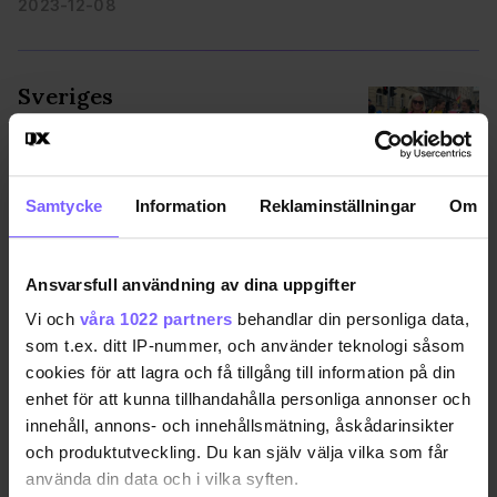
2023-12-08
Sveriges
jämställdhetsminister gick
med i polsk Prideparad
I helgen var det Prideparad i polska Katowice
PRIDE •
Samtycke
Information
Reklaminställningar
Om
där Sveriges jämställdhetsminister Paulina Brandberg
talade och gick med.
2023-09-04
Ansvarsfull användning av dina uppgifter
Vi och
våra 1022 partners
behandlar din personliga data,
som t.ex. ditt IP-nummer, och använder teknologi såsom
Regeringen vill kartlägga
cookies för att lagra och få tillgång till information på din
hbtqi-personers utsatthet vid
enhet för att kunna tillhandahålla personliga annonser och
våld i nära relationer
innehåll, annons- och innehållsmätning, åskådarinsikter
och produktutveckling. Du kan själv välja vilka som får
Efter att regeringen tidigare i veckan
SAMHÄLLE •
använda din data och i vilka syften.
meddelande att regler blodgivning skall göras