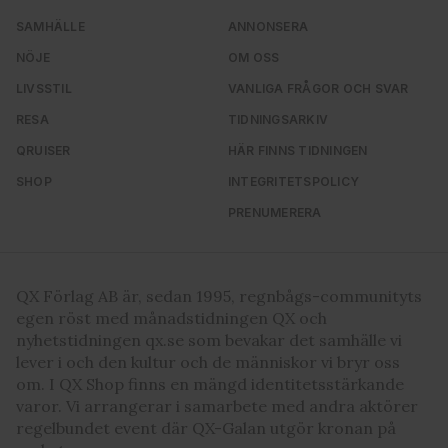
SAMHÄLLE
ANNONSERA
NÖJE
OM OSS
LIVSSTIL
VANLIGA FRÅGOR OCH SVAR
RESA
TIDNINGSARKIV
QRUISER
HÄR FINNS TIDNINGEN
SHOP
INTEGRITETSPOLICY
PRENUMERERA
QX Förlag AB är, sedan 1995, regnbågs-communityts
egen röst med månadstidningen QX och
nyhetstidningen qx.se som bevakar det samhälle vi
lever i och den kultur och de människor vi bryr oss
om. I QX Shop finns en mängd identitetsstärkande
varor. Vi arrangerar i samarbete med andra aktörer
regelbundet event där QX-Galan utgör kronan på