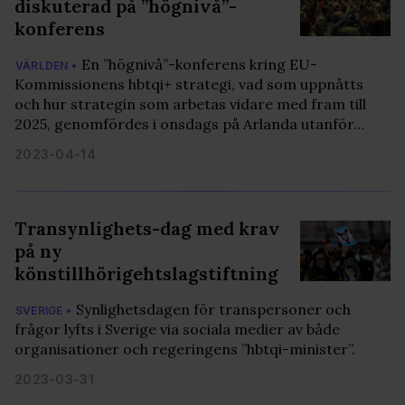
diskuterad på ”högnivå”-
samlat in när du har använt deras tjänster. Du godkänner
konferens
våra cookies vid fortsatt användande av vår webbplats.
En ”högnivå”-konferens kring EU-
VÄRLDEN •
Kommissionens hbtqi+ strategi, vad som uppnåtts
och hur strategin som arbetas vidare med fram till
2025, genomfördes i onsdags på Arlanda utanför…
2023-04-14
Transynlighets-dag med krav
på ny
könstillhörigehtslagstiftning
Synlighetsdagen för transpersoner och
SVERIGE •
frågor lyfts i Sverige via sociala medier av både
organisationer och regeringens ”hbtqi-minister”.
2023-03-31