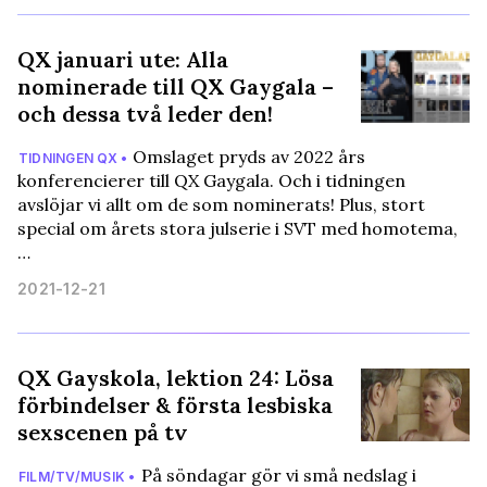
QX januari ute: Alla
nominerade till QX Gaygala –
och dessa två leder den!
Omslaget pryds av 2022 års
TIDNINGEN QX •
konferencierer till QX Gaygala. Och i tidningen
avslöjar vi allt om de som nominerats! Plus, stort
special om årets stora julserie i SVT med homotema,
…
2021-12-21
QX Gayskola, lektion 24: Lösa
förbindelser & första lesbiska
sexscenen på tv
På söndagar gör vi små nedslag i
FILM/TV/MUSIK •