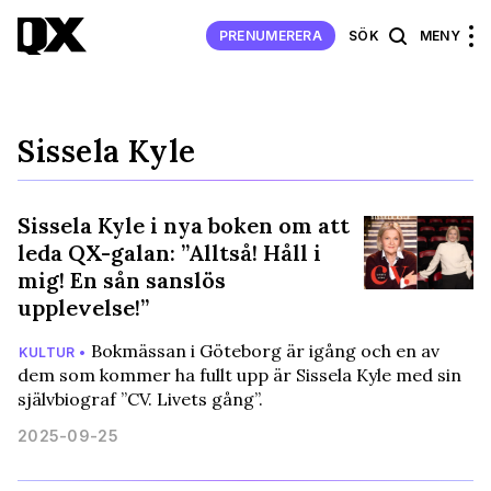
PRENUMERERA
SÖK
MENY
Sissela Kyle
Sissela Kyle i nya boken om att
leda QX-galan: ”Alltså! Håll i
mig! En sån sanslös
upplevelse!”
Bokmässan i Göteborg är igång och en av
KULTUR •
dem som kommer ha fullt upp är Sissela Kyle med sin
självbiograf ”CV. Livets gång”.
2025-09-25