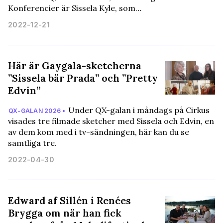
Konferencier är Sissela Kyle, som…
2022-12-21
Här är Gaygala-sketcherna
”Sissela bär Prada” och ”Pretty
Edvin”
Under QX-galan i måndags på Cirkus
QX-GALAN 2026 •
visades tre filmade sketcher med Sissela och Edvin, en
av dem kom med i tv-sändningen, här kan du se
samtliga tre.
2022-04-30
Edward af Sillén i Renées
Brygga om när han fick