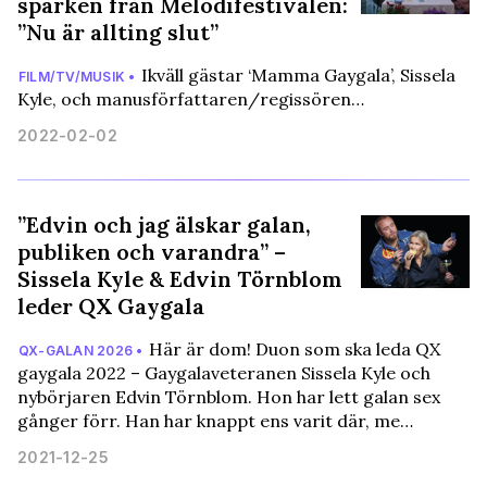
sparken från Melodifestivalen:
”Nu är allting slut”
Ikväll gästar ‘Mamma Gaygala’, Sissela
FILM/TV/MUSIK •
Kyle, och manusförfattaren/regissören…
2022-02-02
”Edvin och jag älskar galan,
publiken och varandra” –
Sissela Kyle & Edvin Törnblom
leder QX Gaygala
Här är dom! Duon som ska leda QX
QX-GALAN 2026 •
gaygala 2022 – Gaygalaveteranen Sissela Kyle och
nybörjaren Edvin Törnblom. Hon har lett galan sex
gånger förr. Han har knappt ens varit där, me…
2021-12-25