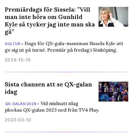
Premiärdags för Sissela: ”Vill
man inte höra om Gunhild
Kyle så tycker jag inte man ska
gå”
Dags för QX-gala-mamman Sissela Kyle att
KULTUR •
ge sig ut på turné. Premiär på fredag i Jönköping.
2024-10-16
Sista chansen att se QX-galan
idag
Vid midnatt idag
QX-GALAN 2026 •
plockas QX-galan 2023 ned från TV4 Play.
2023-03-10