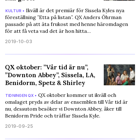
Ikväll är det premiär för Sissela Kyles nya
KULTUR •
föreställning ”Etta på listan”. QX Anders Öhrman
passade på att äta frukost med henne häromdagen
för att få veta vad det är hon hitta…
2019-10-03
QX oktober: ”Vår tid är nu”,
”Downton Abbey”, Sissela, LA,
Benidorm, Spetz & Shirley
QX oktober kommer ut ikväll och
TIDNINGEN QX •
omslaget pryds av delar av ensemblen till Vår tid är
nu, dessutom besöker vi Downton Abbey, åker till
Benidorm Pride och träffar Sissela Kyle.
2019-09-25