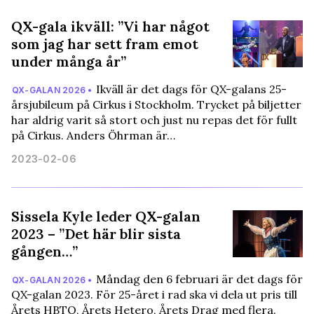
QX-gala ikväll: ”Vi har något
som jag har sett fram emot
under många år”
Ikväll är det dags för QX-galans 25-
QX-GALAN 2026 •
årsjubileum på Cirkus i Stockholm. Trycket på biljetter
har aldrig varit så stort och just nu repas det för fullt
på Cirkus. Anders Öhrman är…
2023-02-06
Sissela Kyle leder QX-galan
2023 – ”Det här blir sista
gången…”
Måndag den 6 februari är det dags för
QX-GALAN 2026 •
QX-galan 2023. För 25-året i rad ska vi dela ut pris till
Årets HBTQ, Årets Hetero, Årets Drag med flera.