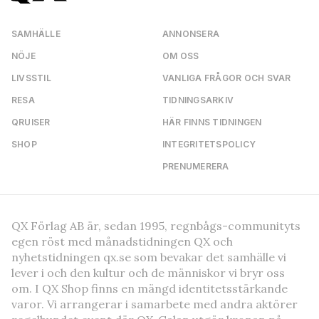
SAMHÄLLE
ANNONSERA
NÖJE
OM OSS
LIVSSTIL
VANLIGA FRÅGOR OCH SVAR
RESA
TIDNINGSARKIV
QRUISER
HÄR FINNS TIDNINGEN
SHOP
INTEGRITETSPOLICY
PRENUMERERA
QX Förlag AB är, sedan 1995, regnbågs-communityts
egen röst med månadstidningen QX och
nyhetstidningen qx.se som bevakar det samhälle vi
lever i och den kultur och de människor vi bryr oss
om. I QX Shop finns en mängd identitetsstärkande
varor. Vi arrangerar i samarbete med andra aktörer