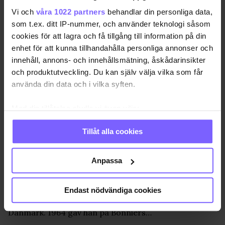
Nils Asther föds
ANNONS
Vi och
våra 1022 partners
behandlar din personliga data,
Denna dag föds den svenska
1897-01-17 •
som t.ex. ditt IP-nummer, och använder teknologi såsom
skådespelaren Nils Anton Alfhild Asther
cookies för att lagra och få tillgång till information på din
i Sankt…
enhet för att kunna tillhandahålla personliga annonser och
innehåll, annons- och innehållsmätning, åskådarinsikter
och produktutveckling. Du kan själv välja vilka som får
Gustav Wally föds
använda din data och i vilka syften.
ANNONS
Denna dags föds Gustaf
1905-11-24 •
Med din tillåtelse skulle vi även vilja:
Axelsson Wallenberg i Stockholm. Pappa
Samla in information om din geografiska plats
var Axel och Mamma hette Elsa…
Tillåt alla cookies
som kan ha en noggrannhet på upp till flera meter
Identifiera din enhet genom att aktivt skanna den
för specifika kännetecken (fingeravtryck)
Anpassa
Henning Pallesen föds
ANNONS
Ta reda på mer om hur dina personliga uppgifter
behandlas och ställ in dina preferenser i
detaljsektionen
.
Denna dag föds journalisten
Endast nödvändiga cookies
1943-12-09 •
Du kan ändra eller dra tillbaka ditt samtycke när som
och radiomannen Henning Pallesen i
helst från cookie-förklaringen.
Danmark. 1964 gav han på Bonniers…