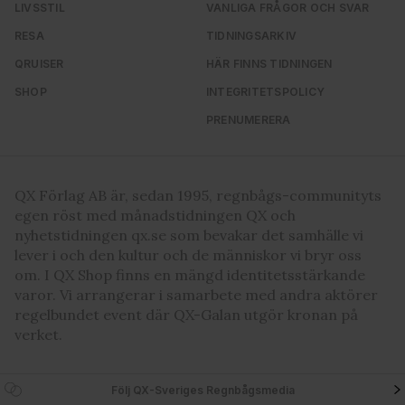
LIVSSTIL
VANLIGA FRÅGOR OCH SVAR
RESA
TIDNINGSARKIV
QRUISER
HÄR FINNS TIDNINGEN
SHOP
INTEGRITETSPOLICY
PRENUMERERA
QX Förlag AB är, sedan 1995, regnbågs-communityts
egen röst med månadstidningen QX och
nyhetstidningen qx.se som bevakar det samhälle vi
lever i och den kultur och de människor vi bryr oss
om. I QX Shop finns en mängd identitetsstärkande
varor. Vi arrangerar i samarbete med andra aktörer
regelbundet event där QX-Galan utgör kronan på
verket.
Följ QX-Sveriges Regnbågsmedia