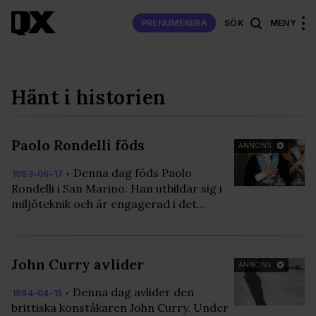
PRENUMERERA
SÖK
MENY
Hänt i historien
Paolo Rondelli föds
ANNONS
Denna dag föds Paolo
1963-06-17 •
Rondelli i San Marino. Han utbildar sig i
miljöteknik och är engagerad i det…
John Curry avlider
ANNONS
Denna dag avlider den
1994-04-15 •
brittiska konståkaren John Curry. Under