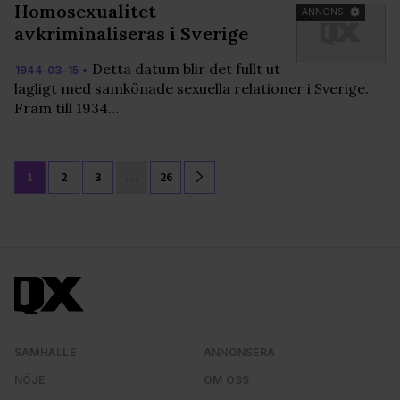
Homosexualitet
ANNONS
avkriminaliseras i Sverige
Detta datum blir det fullt ut
1944-03-15 •
lagligt med samkönade sexuella relationer i Sverige.
Fram till 1934…
1
2
3
…
26
SAMHÄLLE
ANNONSERA
NÖJE
OM OSS