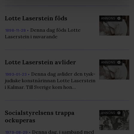
Vi använder enhetsidentifierare för att anpassa innehållet
och annonserna till användarna, tillhandahålla funktioner
Lotte Laserstein föds
för sociala medier och analysera vår trafik. Vi
ANNONS
vidarebefordrar även sådana identifierare och annan
Denna dag föds Lotte
1898-11-28 •
information från din enhet till de sociala medier och
Laserstein i nuvarande
annons- och analysföretag som vi samarbetar med.
Dessa kan i sin tur kombinera informationen med annan
information som du har tillhandahållit eller som de har
Lotte Laserstein avlider
samlat in när du har använt deras tjänster. Du godkänner
ANNONS
våra cookies vid fortsatt användande av vår webbplats.
Denna dag avlider den tysk-
1993-01-23 •
judiske konstnärinnan Lotte Laserstein
i Kalmar. Till Sverige kom hon…
Socialstyrelsens trappa
ANNONS
ockuperas
Denna dag, i samband med
1979-08-29 •